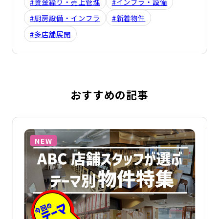
#資金繰り・売上管理
#インフラ・設備
#厨房設備・インフラ
#新着物件
#多店舗展開
おすすめの記事
詳細を見る
詳
NEW