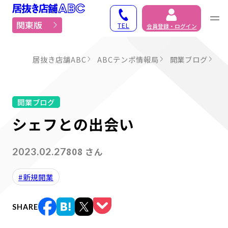
居抜き物件・貸店舗での
関東版
TEL
会員登録・ログイン
居抜き店舗ABC
ABCテンポ情報局
開業ブログ
シ
開業ブログ
シェフとの出会い
808 さん
2023.02.27
#新規開業
SHARE