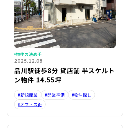
物件の決め手
2025.12.08
品川駅徒歩8分 貸店舗 半スケルト
ン物件 14.55坪
#新規開業
#開業準備
#物件探し
#オフィス街
詳