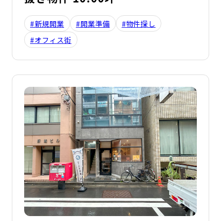
#新規開業
#開業準備
#物件探し
#オフィス街
詳