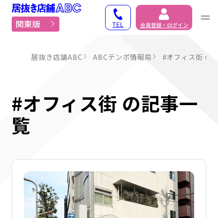
居抜き物件・貸店舗での
関東版
TEL
会員登録・ログイン
居抜き店舗ABC
ABCテンポ情報局
#オフィス街 の
#オフィス街 の記事一
覧
詳