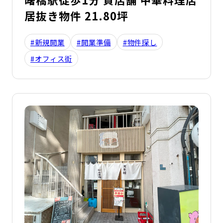
居抜き物件 21.80坪
#新規開業
#開業準備
#物件探し
#オフィス街
詳