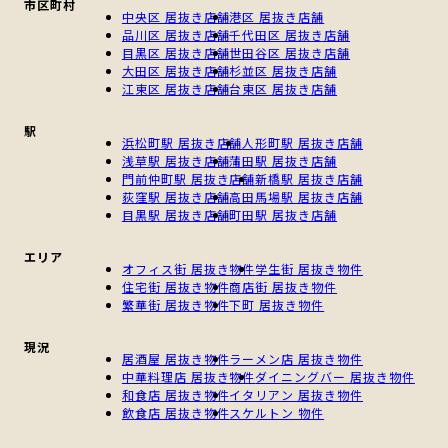
市区町村
中央区 居抜き店舗
港区 居抜き店舗
品川区 居抜き店舗
千代田区 居抜き店舗
目黒区 居抜き店舗
世田谷区 居抜き店舗
大田区 居抜き店舗
杉並区 居抜き店舗
江東区 居抜き店舗
台東区 居抜き店舗
駅
浜松町駅 居抜き店舗
人形町駅 居抜き店舗
浅草駅 居抜き店舗
蒲田駅 居抜き店舗
門前仲町駅 居抜き店舗
新橋駅 居抜き店舗
荻窪駅 居抜き店舗
高田馬場駅 居抜き店舗
目黒駅 居抜き店舗
町田駅 居抜き店舗
エリア
オフィス街 居抜き物件
学生街 居抜き物件
住宅街 居抜き物件
商店街 居抜き物件
繁華街 居抜き物件
下町 居抜き物件
現況
居酒屋 居抜き物件
ラーメン店 居抜き物件
中華料理店 居抜き物件
ダイニングバー 居抜き物件
和食店 居抜き物件
イタリアン 居抜き物件
飲食店 居抜き物件
スケルトン 物件