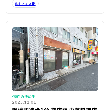
#オフィス街
詳
物件の決め手
2025.12.01
曙橋駅徒歩1分 貸店舗 中華料理店