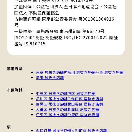
宅建免許 国土交通大臣（1）第10570号
加盟団体：公益社団法人 全日本不動産協会・公益社
団法人 不動産保証協会
古物商許可証 東京都公安委員会 第301081804916
号
一級建築士事務所登録 東京都知事 第66270号
ISO27001認証 認証規格 ISO/IEC 27001:2022 認証
番号 IS 810715
都道府県
東京 居抜き店舗
神奈川 居抜き店舗
千葉 居抜き店舗
埼玉 居抜き店舗
市区町村
中央区 居抜き店舗
港区 居抜き店舗
品川区 居抜き店舗
千代田区 居抜き店舗
目黒区 居抜き店舗
世田谷区 居抜き店舗
大田区 居抜き店舗
杉並区 居抜き店舗
江東区 居抜き店舗
台東区 居抜き店舗
駅
浜松町駅 居抜き店舗
人形町駅 居抜き店舗