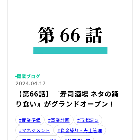
詳
開業ブログ
2024.04.17
【第66話】『寿司酒場 ネタの踊
り食い』がグランドオープン！
#開業準備
#事業計画
#市場調査
#マネジメント
#資金繰り・売上管理