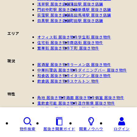
浅草駅 居抜き店舗
蒲田駅 居抜き店舗
門前仲町駅 居抜き店舗
新橋駅 居抜き店舗
荻窪駅 居抜き店舗
高田馬場駅 居抜き店舗
目黒駅 居抜き店舗
町田駅 居抜き店舗
エリア
オフィス街 居抜き物件
学生街 居抜き物件
住宅街 居抜き物件
商店街 居抜き物件
繁華街 居抜き物件
下町 居抜き物件
現況
居酒屋 居抜き物件
ラーメン店 居抜き物件
中華料理店 居抜き物件
ダイニングバー 居抜き物件
和食店 居抜き物件
イタリアン 居抜き物件
飲食店 居抜き物件
スケルトン 物件
特性
角地 居抜き物件
路面 居抜き物件
個室 居抜き物件
重飲食可能 居抜き物件
造作無償 居抜き物件
一棟貸し 居抜き物件
個人開業 居抜き物件
新規開業 居抜き物件
物件検索
居抜き開業ガイド
開業ノウハウ
ログイン
Copyright © 居抜き店舗ABC, All Rights Reserved.