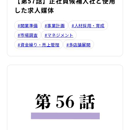
【第57話】正社員候補入社と使用
した求人媒体
#開業準備
#事業計画
#人材採用・育成
#市場調査
#マネジメント
#資金繰り・売上管理
#多店舗展開
詳