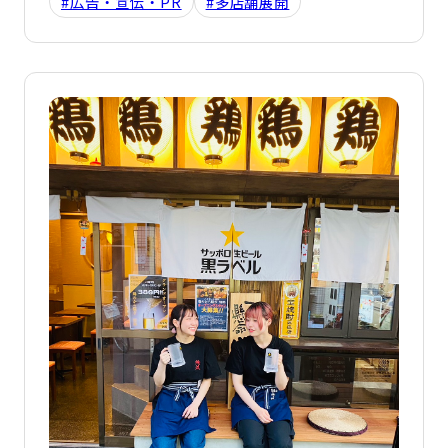
#広告・宣伝・PR
#多店舗展開
詳