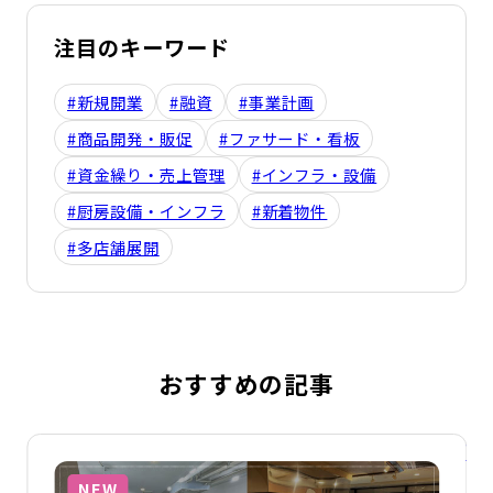
注目のキーワード
#新規開業
#融資
#事業計画
#商品開発・販促
#ファサード・看板
#資金繰り・売上管理
#インフラ・設備
#厨房設備・インフラ
#新着物件
#多店舗展開
おすすめの記事
詳細を見る
詳
NEW