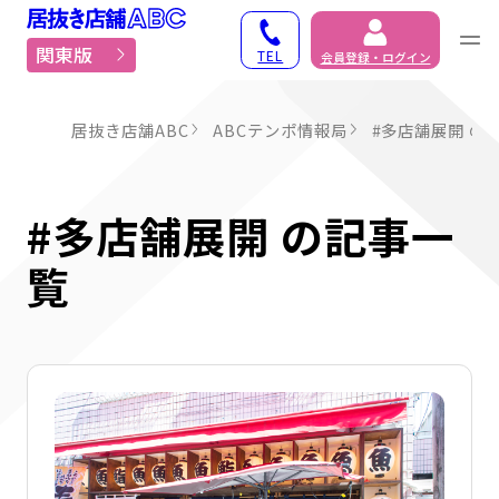
居抜き物件・貸店舗での
関東版
TEL
会員登録・ログイン
居抜き店舗ABC
ABCテンポ情報局
#多店舗展開 の
#多店舗展開 の記事一
覧
詳