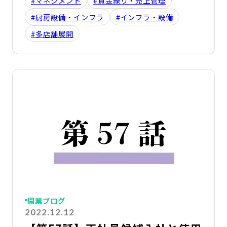
#マネジメント
#資金繰り・売上管理
#厨房設備・インフラ
#インフラ・設備
#多店舗展開
詳
開業ブログ
2022.12.12