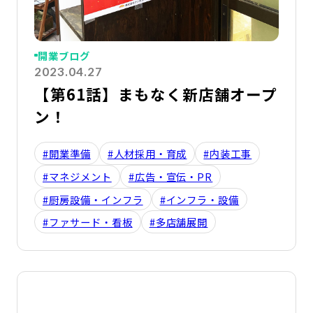
開業ブログ
2023.04.27
【第61話】まもなく新店舗オープ
ン！
#開業準備
#人材採用・育成
#内装工事
#マネジメント
#広告・宣伝・PR
#厨房設備・インフラ
#インフラ・設備
#ファサード・看板
#多店舗展開
詳