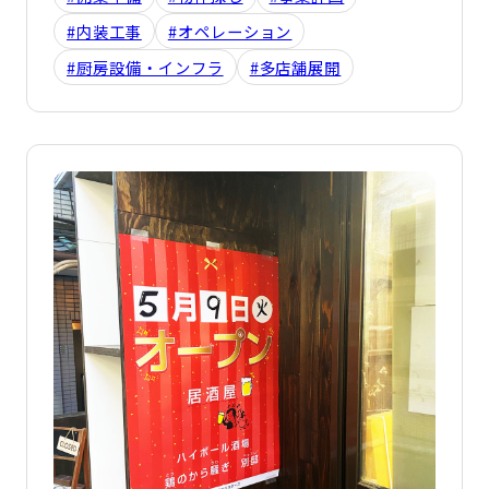
#内装工事
#オペレーション
#厨房設備・インフラ
#多店舗展開
詳