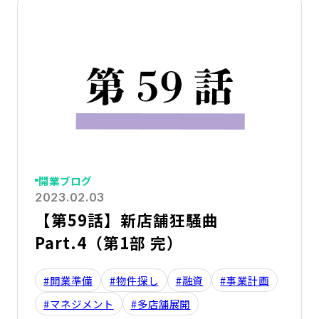
詳
開業ブログ
2023.02.03
【第59話】新店舗狂騒曲
Part.4（第1部 完）
#開業準備
#物件探し
#融資
#事業計画
#マネジメント
#多店舗展開