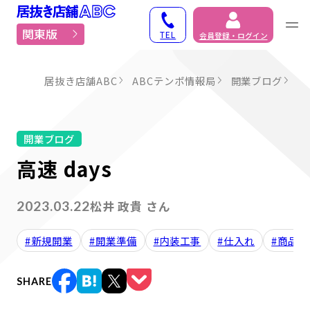
居抜き物件・貸店舗での
関東版
TEL
会員登録・ログイン
居抜き店舗ABC
ABCテンポ情報局
開業ブログ
高
開業ブログ
高速 days
松井 政貴 さん
2023.03.22
#新規開業
#開業準備
#内装工事
#仕入れ
#商品
SHARE