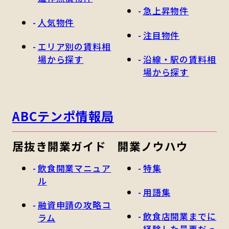
急上昇物件
人気物件
注目物件
エリア別の賃料相
場から探す
沿線・駅の賃料相
場から探す
ABCテンポ情報局
居抜き開業ガイド
開業ノウハウ
飲食開業マニュア
特集
ル
用語集
融資申請の攻略コ
飲食店開業までに
ラム