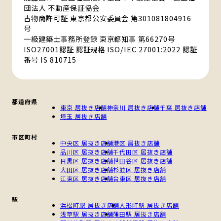
団法人 不動産保証協会
古物商許可証 東京都公安委員会 第301081804916
号
一級建築士事務所登録 東京都知事 第66270号
ISO27001認証 認証規格 ISO/IEC 27001:2022 認証
番号 IS 810715
都道府県
東京 居抜き店舗
神奈川 居抜き店舗
千葉 居抜き店舗
埼玉 居抜き店舗
市区町村
中央区 居抜き店舗
港区 居抜き店舗
品川区 居抜き店舗
千代田区 居抜き店舗
目黒区 居抜き店舗
世田谷区 居抜き店舗
大田区 居抜き店舗
杉並区 居抜き店舗
江東区 居抜き店舗
台東区 居抜き店舗
駅
浜松町駅 居抜き店舗
人形町駅 居抜き店舗
浅草駅 居抜き店舗
蒲田駅 居抜き店舗