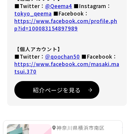
■Twitter：
@Qeema4
■Instagram：
tokyo_qeema
■Facebook：
https://www.facebook.com/profile.ph
p?id=100083154897989
【個人アカウント】
■Twitter：
＠qoochan50
■Facebook：
https://www.facebook.com/masaki.ma
tsui.370
紹介ページを見る
詳
神奈川県横浜市南区
詳細を見る