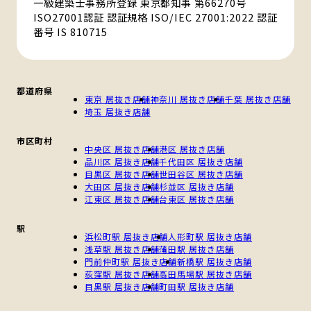
一級建築士事務所登録 東京都知事 第66270号
ISO27001認証 認証規格 ISO/IEC 27001:2022 認証
番号 IS 810715
都道府県
東京 居抜き店舗
神奈川 居抜き店舗
千葉 居抜き店舗
埼玉 居抜き店舗
市区町村
中央区 居抜き店舗
港区 居抜き店舗
品川区 居抜き店舗
千代田区 居抜き店舗
目黒区 居抜き店舗
世田谷区 居抜き店舗
大田区 居抜き店舗
杉並区 居抜き店舗
江東区 居抜き店舗
台東区 居抜き店舗
駅
浜松町駅 居抜き店舗
人形町駅 居抜き店舗
浅草駅 居抜き店舗
蒲田駅 居抜き店舗
門前仲町駅 居抜き店舗
新橋駅 居抜き店舗
荻窪駅 居抜き店舗
高田馬場駅 居抜き店舗
目黒駅 居抜き店舗
町田駅 居抜き店舗