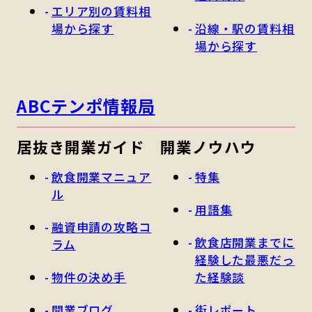
エリア別の賃料相
場から探す
沿線・駅の賃料相
場から探す
ABCテンポ情報局
居抜き開業ガイド
開業ノウハウ
飲食開業マニュア
特集
ル
用語集
融資申請の攻略コ
飲食店開業までに
ラム
経験した最悪だっ
物件の決め手
た経験談
開業ブログ
街レポート