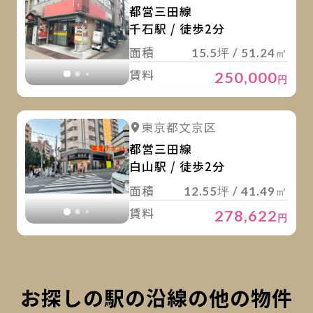
都営三田線
千石駅 / 徒歩2分
面積
15.5坪 / 51.24㎡
賃料
250,000
円
詳
詳細を見る
東京都文京区
詳細を見る
都営三田線
白山駅 / 徒歩2分
面積
12.55坪 / 41.49㎡
賃料
278,622
円
お探しの駅の沿線の他の物件