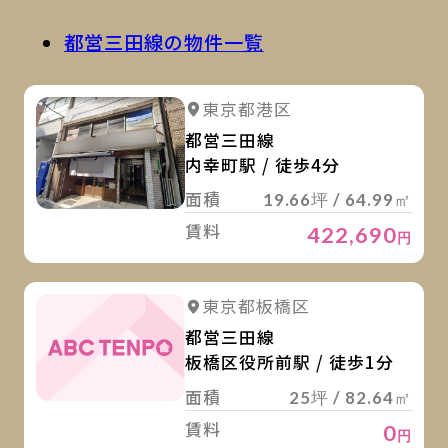
都営三田線の物件一覧
詳
詳細を見る
東京都港区
都営三田線
内幸町駅 / 徒歩4分
面積
19.66坪 / 64.99㎡
賃料
422,690
円
詳
東京都板橋区
都営三田線
板橋区役所前駅 / 徒歩1分
面積
25坪 / 82.64㎡
賃料
0
円