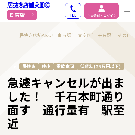
居抜き物件・貸店舗での
関東版
TEL
会員登録・ログイン
居抜き店舗ABC
東京都
文京区
千石駅
その他
居抜き
狭小
重飲食可
低賃料(25万円以下)
急遽キャンセルが出ま
した！ 千石本町通り
面す 通行量有 駅至
近