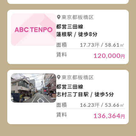
詳
東京都板橋区
都営三田線
蓮根駅 / 徒歩8分
面積
17.73坪 / 58.61㎡
賃料
120,000
円
詳
詳細を見る
東京都板橋区
都営三田線
志村三丁目駅 / 徒歩5分
面積
16.23坪 / 53.66㎡
賃料
136,364
円