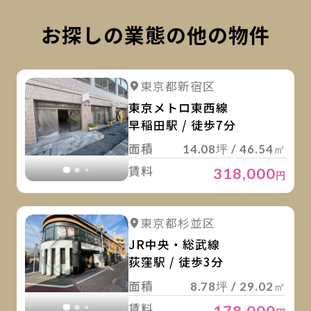
お探しの業態の他の物件
詳
詳細を見る
東京都新宿区
詳細を見る
東京メトロ東西線
早稲田駅 / 徒歩7分
面積
14.08坪 / 46.54㎡
賃料
318,000
円
詳
詳細を見る
東京都杉並区
詳細を見る
JR中央・総武線
荻窪駅 / 徒歩3分
面積
8.78坪 / 29.02㎡
賃料
178,000