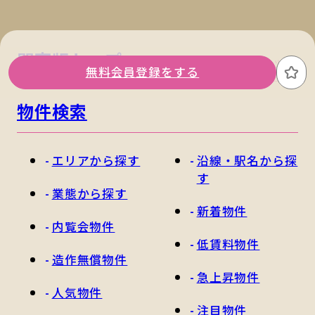
関東版トップ
関西版トップ
無料会員登録をする
お
物件検索
エリアから探す
沿線・駅名から探
す
業態から探す
新着物件
内覧会物件
低賃料物件
造作無償物件
急上昇物件
人気物件
注目物件