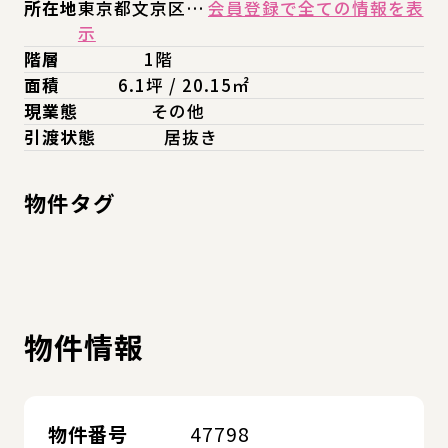
所在地
東京都文京区…
会員登録で全ての情報を表
示
階層
1階
面積
6.1坪 / 20.15㎡
現業態
その他
引渡状態
居抜き
物件タグ
物件情報
物件番号
47798