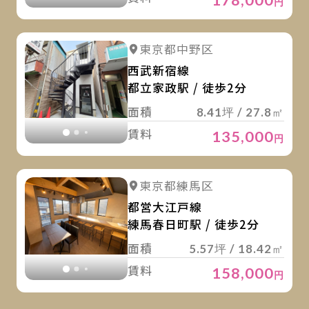
円
詳
詳細を見る
東京都中野区
詳細を見る
西武新宿線
都立家政駅 / 徒歩2分
面積
8.41坪 / 27.8㎡
賃料
135,000
円
詳
詳細を見る
東京都練馬区
詳細を見る
都営大江戸線
練馬春日町駅 / 徒歩2分
面積
5.57坪 / 18.42㎡
賃料
158,000
円