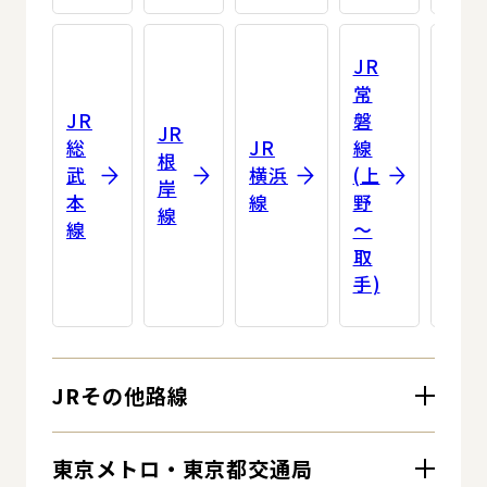
JR
JR
中
常
央
JR
磐
JR
本
総
JR
線
根
線
武
横浜
(上
岸
(東
本
線
野
線
京
線
～
～
取
塩
手)
尻)
JRその他路線
東京メトロ・東京都交通局