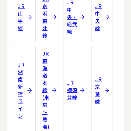
JR
JR
京
JR
JR
中
山
浜
中
埼
央・
手
東
央
京
総武
線
北
線
線
線
線
JR
東
JR
海
湘
道
南
JR
JR
本
JR
新
京
南
線
横須
宿
葉
武
(東
賀線
ラ
線
線
京
イ
～
ン
熱
海)