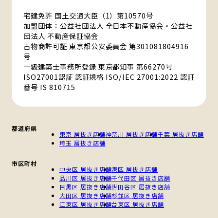
宅建免許 国土交通大臣（1）第10570号
加盟団体：公益社団法人 全日本不動産協会・公益社
団法人 不動産保証協会
古物商許可証 東京都公安委員会 第301081804916
号
一級建築士事務所登録 東京都知事 第66270号
ISO27001認証 認証規格 ISO/IEC 27001:2022 認証
番号 IS 810715
都道府県
東京 居抜き店舗
神奈川 居抜き店舗
千葉 居抜き店舗
埼玉 居抜き店舗
市区町村
中央区 居抜き店舗
港区 居抜き店舗
品川区 居抜き店舗
千代田区 居抜き店舗
目黒区 居抜き店舗
世田谷区 居抜き店舗
大田区 居抜き店舗
杉並区 居抜き店舗
江東区 居抜き店舗
台東区 居抜き店舗