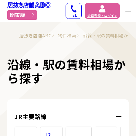
居抜き物件・貸店舗での
関東版
TEL
会員登録・ログイン
居抜き店舗ABC
物件検索
沿線・駅の賃料相場から
沿線・駅の賃料相場か
ら探す
JR主要路線
JR