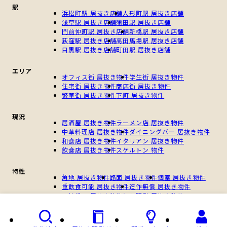
駅
浜松町駅 居抜き店舗
人形町駅 居抜き店舗
浅草駅 居抜き店舗
蒲田駅 居抜き店舗
門前仲町駅 居抜き店舗
新橋駅 居抜き店舗
荻窪駅 居抜き店舗
高田馬場駅 居抜き店舗
目黒駅 居抜き店舗
町田駅 居抜き店舗
エリア
オフィス街 居抜き物件
学生街 居抜き物件
住宅街 居抜き物件
商店街 居抜き物件
繁華街 居抜き物件
下町 居抜き物件
現況
居酒屋 居抜き物件
ラーメン店 居抜き物件
中華料理店 居抜き物件
ダイニングバー 居抜き物件
和食店 居抜き物件
イタリアン 居抜き物件
飲食店 居抜き物件
スケルトン 物件
特性
角地 居抜き物件
路面 居抜き物件
個室 居抜き物件
重飲食可能 居抜き物件
造作無償 居抜き物件
一棟貸し 居抜き物件
個人開業 居抜き物件
新規開業 居抜き物件