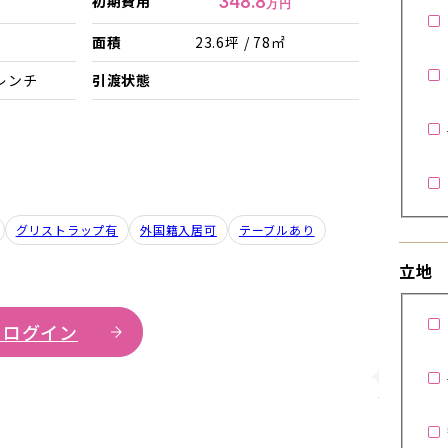
348.8
初期費用
万円
面積
23.6坪 / 78㎡
レンチ
引渡状態
グリストラップ有
外国籍入居可
テーブルあり
立地
 ログイン
詳細を見