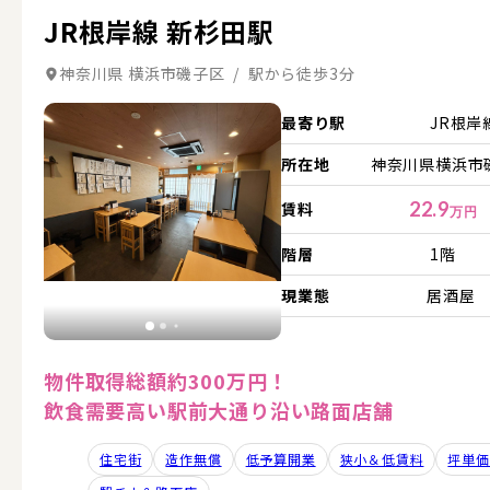
JR根岸線 新杉田駅
神奈川県 横浜市磯子区 / 駅から徒歩3分
詳細を見る
最寄り駅
JR根岸
所在地
神奈川県横浜市磯
22.9
賃料
万円
階層
1階
現業態
居酒屋
物件取得総額約300万円！
飲食需要高い駅前大通り沿い路面店舗
住宅街
造作無償
低予算開業
狭小＆低賃料
坪単価