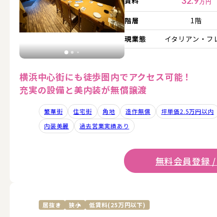
32.9
賃料
万円
階層
1階
現業態
イタリアン・フ
横浜中心街にも徒歩圏内でアクセス可能！
充実の設備と美内装が無償譲渡
繁華街
住宅街
角地
造作無償
坪単価2.5万円以内
内装美麗
過去営業実績あり
無料会員登録 /
居抜き
狭小
低賃料(25万円以下)