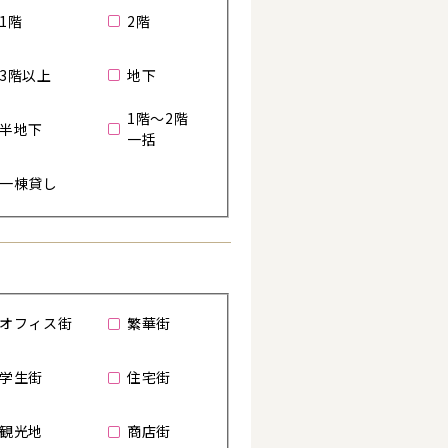
1階
2階
3階以上
地下
1階～2階
半地下
一括
一棟貸し
オフィス街
繁華街
学生街
住宅街
る
観光地
商店街