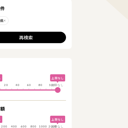
る
条件
川県
削除する
再検索
詳細を見る
詳細を見る
し
上限なし
し
20
40
60
80
100
上限なし
総額
し
上限なし
し
200
400
600
800
1000
2000
上限なし