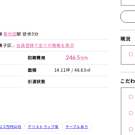
詳細を見る
詳細を見る
線
新杉田
駅 徒歩3分
現況
子区...
会員登録で全ての情報を表示
246.5
初期費用
万円
面積
14.11坪 / 46.63㎡
こだ
引渡状態
2.5万円以内
グリストラップ有
テーブルあり