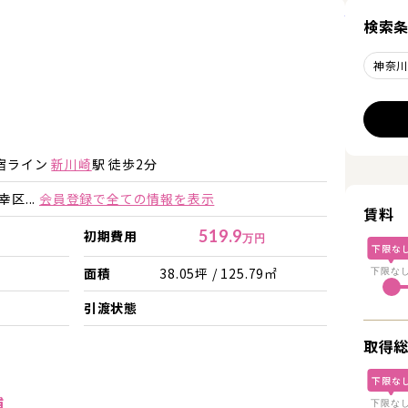
詳細を見
検索
神奈
詳細を見る
詳細を見る
新宿ライン
新川崎
駅 徒歩2分
区...
会員登録で全ての情報を表示
賃料
519.9
初期費用
万円
下限な
面積
38.05坪 / 125.79㎡
下限な
引渡状態
取得
下限な
舗
下限な