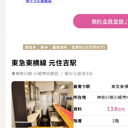
駅チカ＆路面店
無料会員登録 /
居抜き
狭小
重飲食可
低賃料(25万円以下)
東急東横線 元住吉駅
神奈川県 川崎市中原区 / 駅から徒歩3分
詳細を見る
最寄り駅
東急東
所在地
神奈川県川崎市中
13.8
賃料
万円
階層
1階