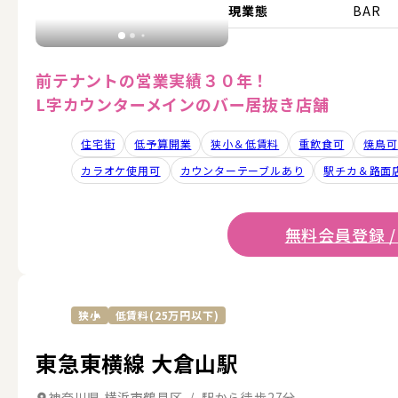
現業態
BAR
前テナントの営業実績３０年！
L字カウンターメインのバー居抜き店舗
住宅街
低予算開業
狭小＆低賃料
重飲食可
焼鳥可
カラオケ使用可
カウンターテーブルあり
駅チカ＆路面
無料会員登録 /
狭小
低賃料(25万円以下)
東急東横線 大倉山駅
神奈川県 横浜市鶴見区 / 駅から徒歩27分