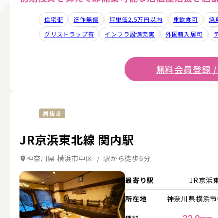
住宅街
造作無償
坪単価2.5万円以内
重飲食可
焼
グリストラップ有
インフラ設備充実
外国籍入居可
無料会員登録 /
居抜き
JR京浜東北線 関内駅
神奈川県 横浜市中区 / 駅から徒歩6分
詳細を見る
最寄り駅
JR京浜
所在地
神奈川県横浜市中