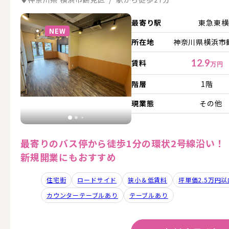
詳細を見る
最寄り駅
東急東
NEW
所在地
神奈川県横浜市鶴
12.9
賃料
万円
階層
1階
現業態
その他
最寄りのバス停から徒歩1分の環状2号線沿い！
新規開業にもおすすめ
住宅街
ロードサイド
狭小＆低賃料
坪単価2.5万円以
カウンターテーブルあり
テーブルあり