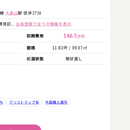
詳細を見る
詳細を見る
横線
大倉山
駅 徒歩27分
見区...
会員登録で全ての情報を表示
146.5
初期費用
万円
面積
11.82坪 / 39.07㎡
引渡状態
現状渡し
内
グリストラップ有
外国籍入居可