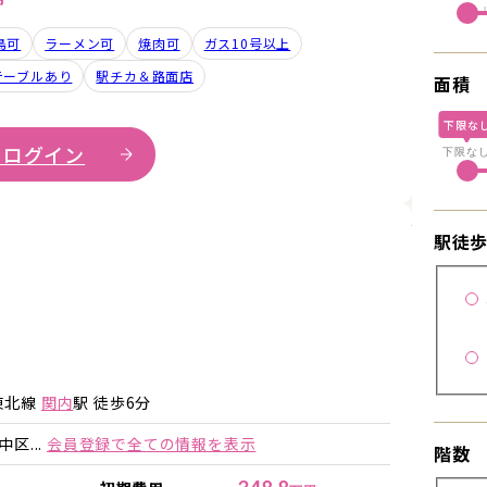
鳥可
ラーメン可
焼肉可
ガス10号以上
テーブルあり
駅チカ＆路面店
面積
下限な
 ログイン
下限な
詳細を見
駅徒
詳細を見る
詳細を見る
東北線
関内
駅 徒歩6分
区...
会員登録で全ての情報を表示
階数