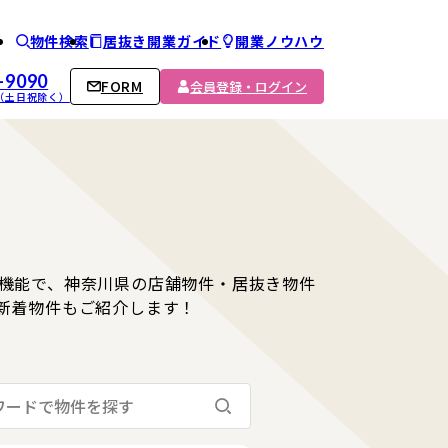
物件検索
居抜き開業ガイド
開業ノウハウ
ム
-9090
FORM
会員登録・ログイン
00 （土日祝除く）
機能で、神奈川県の店舗物件・居抜き物件
新着物件もご紹介します！
検索する