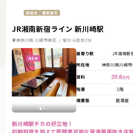
居抜き
重飲食可
JR湘南新宿ライン 新川崎駅
神奈川県 川崎市幸区 / 駅から徒歩2分
詳細を見る
最寄り駅
JR湘南
NEW
所在地
神奈川県川崎市幸
39.8
賃料
万円
階層
1階
現業態
居酒屋
新川崎駅チカの好立地！
初期投資を抑えて即開業可能な居酒屋居抜き店