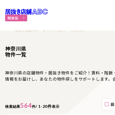
居抜き物件・貸店舗での飲食
関東版
居抜き店舗ABC
エリアから探す
神奈川県
神奈川県
物件一覧
神奈川県の店舗物件・居抜き物件をご紹介！賃料・階数
情報をお届けし、あなたの物件探しをサポートします。
募
564
/ 1-20件
検索結果
件
表示