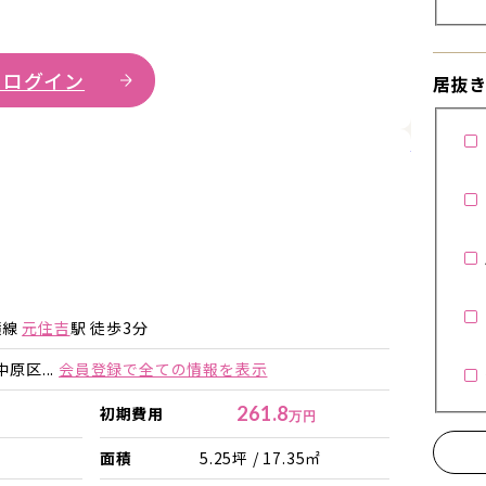
 ログイン
居抜
詳細を見
詳細を見る
詳細を見る
横線
元住吉
駅 徒歩3分
原区...
会員登録で全ての情報を表示
261.8
初期費用
万円
面積
5.25坪 / 17.35㎡