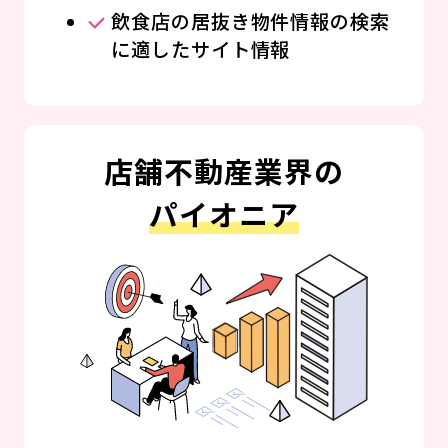
店舗でワンオペ可能”な営業スタ
飲食店の居抜き物件情報の検索
イル予定の方必見！居抜き店舗中
に適したサイト情報
心の物件特集
#新規開業
#開業準備
店舗不動産業界の
#物件探し
#オペレーション
パイオニア