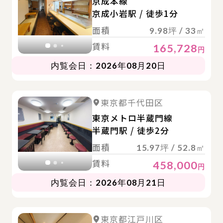
京成本線
京成小岩駅 / 徒歩1分
面積
9.98坪 / 33㎡
賃料
165,728
円
内覧会日：2026年08月20日
詳
詳細を見る
東京都千代田区
詳細を見る
東京メトロ半蔵門線
半蔵門駅 / 徒歩2分
面積
15.97坪 / 52.8㎡
賃料
458,000
円
内覧会日：2026年08月21日
詳
詳細を見る
東京都江戸川区
詳細を見る