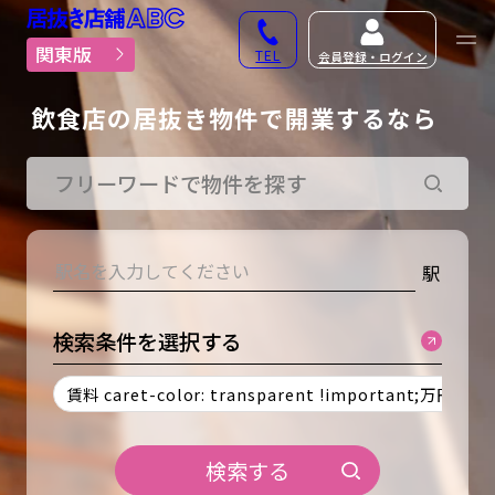
居抜き物件・貸店舗での
関東版
TEL
会員登録・ログイン
飲食店の居抜き物件で開業するなら
検索する
駅
検索条件を選択する
賃料 caret-color: transparent !important;万円以上
検索する