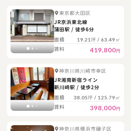
詳
詳細を見る
東京都大田区
詳細を見る
JR京浜東北線
蒲田駅 / 徒歩6分
面積
19.21坪 / 63.49㎡
賃料
419,800
円
詳
詳細を見る
神奈川県川崎市幸区
詳細を見る
JR湘南新宿ライン
新川崎駅 / 徒歩2分
面積
38.05坪 / 125.79㎡
賃料
398,000
円
詳
詳細を見る
神奈川県横浜市磯子区
詳細を見る