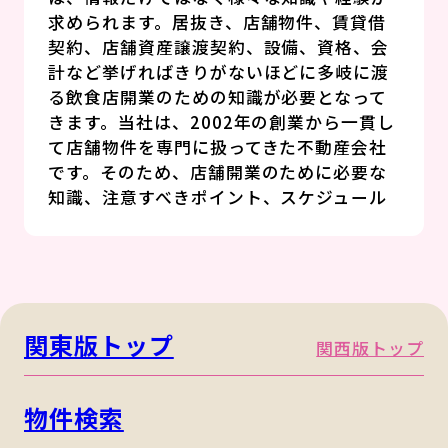
求められます。居抜き、店舗物件、賃貸借
契約、店舗資産譲渡契約、設備、資格、会
計など挙げればきりがないほどに多岐に渡
る飲食店開業のための知識が必要となって
きます。当社は、2002年の創業から一貫し
て店舗物件を専門に扱ってきた不動産会社
です。そのため、店舗開業のために必要な
知識、注意すべきポイント、スケジュール
やステップなど、開業希望者様の状況に合
わせたサポートが可能となっております。
特に当社では、個人での新規開業者様が安
心して、かつ希望に近い物件探しをしてい
ただけるよう、ノウハウなどを記事化した
関東版トップ
関西版トップ
情報発信やお一人で営業されるのに適した
小さい物件の掲載に力を入れております。
物件検索
そのため、ご契約をいただいた約70％のお
客様が新規開業者様となっております。お