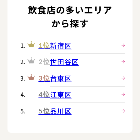
飲食店の多いエリア
から探す
新宿区
1位
世田谷区
2位
台東区
3位
江東区
4位
品川区
5位