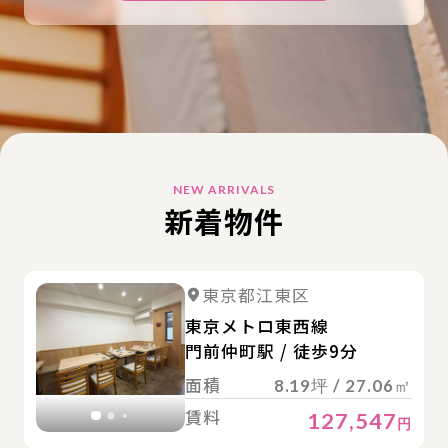
NEW ARRIVALS
新着物件
詳
詳細を見る
東京都江東区
詳細を見る
東京メトロ東西線
門前仲町駅 / 徒歩9分
面積
8.19坪 / 27.06㎡
賃料
127,547
円