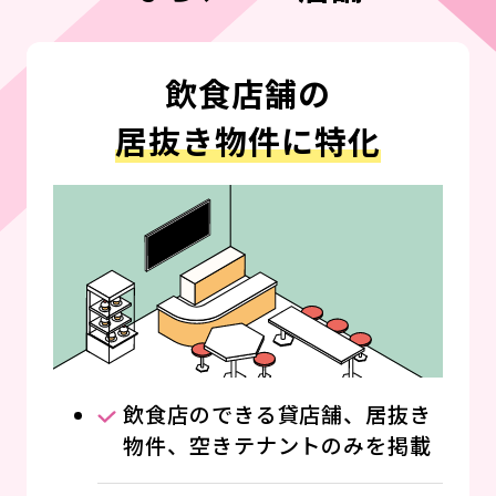
飲食店舗の
詳細を見る
居抜き物件に特化
詳細
NEW
飲食店のできる貸店舗、居抜き
特集
物件、空きテナントのみを掲載
2026.07.21
【10坪以下の店舗物件】”小さい