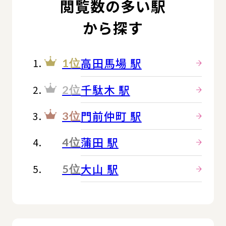
閲覧数の多い駅
から探す
高田馬場 駅
1位
千駄木 駅
2位
門前仲町 駅
3位
蒲田 駅
4位
大山 駅
5位