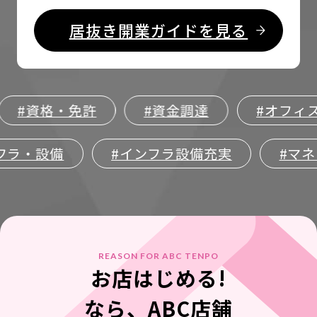
居抜き開業ガイドを見る
#資格・免許
#資金調達
#オフィス
ラ・設備
#インフラ設備充実
#マネジ
REASON FOR ABC TENPO
お店はじめる!
なら、ABC店舗