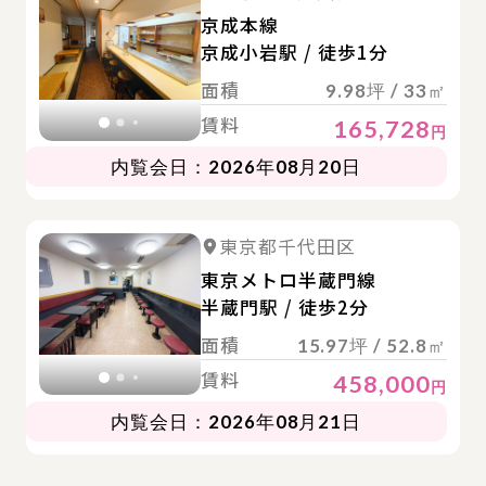
京成本線
京成小岩駅 / 徒歩1分
面積
9.98坪 / 33㎡
賃料
165,728
円
内覧会日：2026年08月20日
詳
詳細を見る
東京都千代田区
詳細を見る
東京メトロ半蔵門線
半蔵門駅 / 徒歩2分
面積
15.97坪 / 52.8㎡
賃料
458,000
円
内覧会日：2026年08月21日