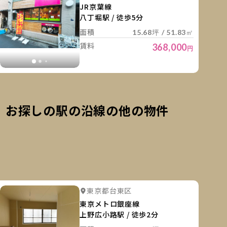
JR京葉線
八丁堀駅 / 徒歩5分
面積
15.68坪 / 51.83㎡
賃料
368,000
円
お探しの駅の沿線の他の物件
細を見る
詳細を
詳細を見る
詳細を見る
東京都台東区
詳細を見る
詳細を見る
東京メトロ銀座線
上野広小路駅 / 徒歩2分