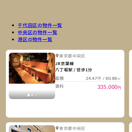
千代田区の物件一覧
中央区の物件一覧
港区の物件一覧
詳
詳細を見る
東京都中央区
詳細を見る
JR京葉線
八丁堀駅 / 徒歩1分
面積
24.47坪 / 80.88㎡
賃料
335,000
円
詳
詳細を見る
東京都中央区
詳細を見る