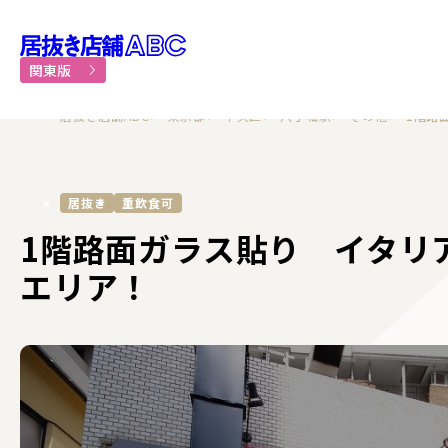
居抜き物件・貸店舗での飲食
関東版
居抜き店舗ABC
東京都
中央区
八丁堀駅
その他
1階路
居抜き
重飲食可
1階路面ガラス貼り イタリ
エリア！