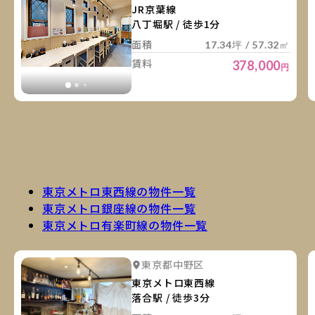
JR京葉線
八丁堀駅 / 徒歩1分
面積
17.34坪 / 57.32㎡
賃料
378,000
円
東京メトロ東西線の物件一覧
東京メトロ銀座線の物件一覧
東京メトロ有楽町線の物件一覧
詳
詳細を見る
東京都中野区
詳細を見る
東京メトロ東西線
落合駅 / 徒歩3分