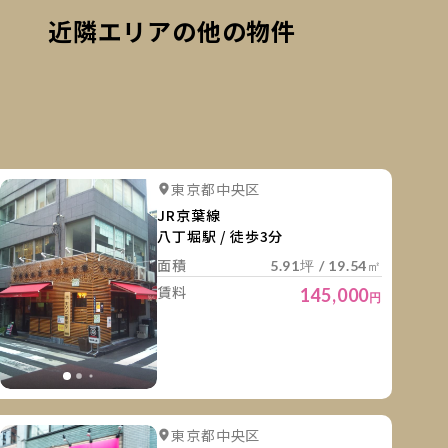
近隣エリアの他の物件
細を見る
詳細を
詳細を見る
詳細を見る
東京都中央区
詳細を見る
詳細を見る
詳細を見
JR京葉線
八丁堀駅 / 徒歩3分
面積
5.91坪 / 19.54㎡
賃料
145,000
円
細を見る
詳細を
詳細を見る
詳細を見る
東京都中央区
詳細を見る
詳細を見る