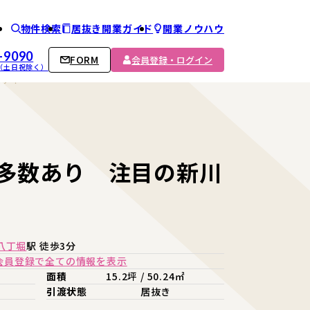
物件検索
居抜き開業ガイド
開業ノウハウ
ム
-9090
FORM
会員登録・ログイン
00 （土日祝除く）
リア！
多数あり 注目の新川
八丁堀
駅 徒歩3分
会員登録で全ての情報を表示
面積
15.2坪 / 50.24㎡
引渡状態
居抜き