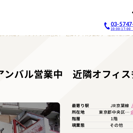
店開業｜居抜き店舗ABCホー
03-5747
10:00-17:
面ガラス貼り イタリアンバル営業中 近隣オフィス多数あり 注目の新川エ
アンバル営業中 近隣オフィス
最寄り駅
JR京葉線
所在地
東京都中央区…
階層
1階
現業態
その他