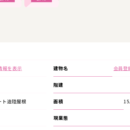
情報を表示
建物名
会員登
階建
ート造陸屋根
面積
15
現業態