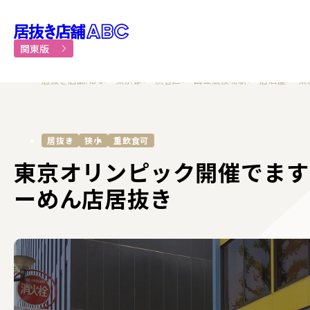
居抜き物件・貸店舗での飲食
関東版
居抜き店舗ABC
東京都
渋谷区
国立競技場駅
居酒屋
東
居抜き
狭小
重飲食可
東京オリンピック開催でます
ーめん店居抜き