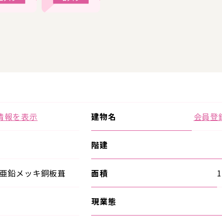
情報を表示
建物名
会員登
階建
亜鉛メッキ銅板葺
面積
1
現業態