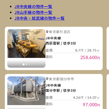
JR中央線の物件一覧
JR山手線の物件一覧
JR中央・総武線の物件一覧
詳
詳細を見る
東京都杉並区
詳細を見る
JR中央線
西荻窪駅 / 徒歩3分
面積
8.7坪 / 28.75㎡
賃料
258,600
円
詳
詳細を見る
東京都国分寺市
詳細を見る
JR中央線
国分寺駅 / 徒歩3分
面積
4.26坪 / 14.07㎡
賃料
97,000
円