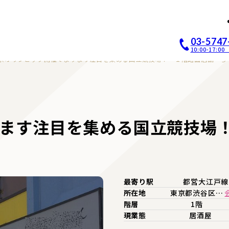
店開業｜居抜き店舗ABCホー
03-5747
10:00-17:
京オリンピック開催でますます注目を集める国立競技場！ １階路面店舗 ら
ます注目を集める国立競技場
最寄り駅
都営大江戸
所在地
東京都渋谷区…
階層
1階
現業態
居酒屋