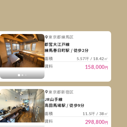
細を見る
詳細を
詳細を見る
詳細を見る
東京都練馬区
詳細を見る
詳細を見る
詳細を見
都営大江戸線
練馬春日町駅 / 徒歩2分
面積
5.57坪 / 18.42㎡
賃料
158,000
円
細を見る
詳細を
詳細を見る
詳細を見る
東京都新宿区
詳細を見る
詳細を見る
詳細を見
JR山手線
高田馬場駅 / 徒歩9分
面積
11.5坪 / 38㎡
賃料
298,800
円