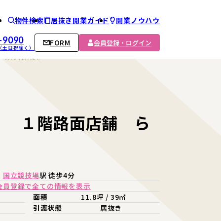
物件検索
居抜き開業ガイド
開業ノウハウ
ム
-9090
FORM
会員登録・ログイン
00 （土日祝除く）
ーめん店居抜き
！ １階路面店舗 ら
線
国立競技場
駅 徒歩4分
会員登録で全ての情報を表示
面積
11.8坪 / 39㎡
引渡状態
居抜き