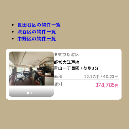
世田谷区の物件一覧
渋谷区の物件一覧
中野区の物件一覧
詳
詳細を見る
東京都港区
詳細を見る
都営大江戸線
青山一丁目駅 / 徒歩3分
面積
12.17坪 / 40.23㎡
賃料
378,785
円