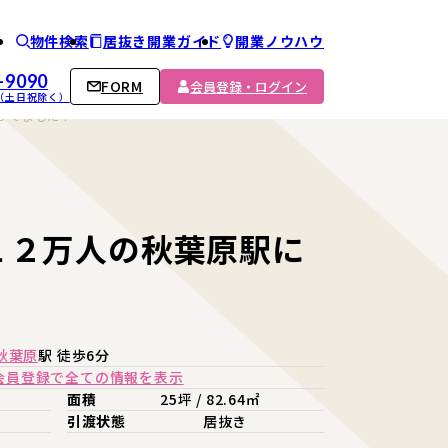
物件検索
居抜き開業ガイド
開業ノウハウ
ム
-9090
FORM
会員登録・ログイン
00 （土日祝除く）
がでました！
１２万人の秋葉原駅に
秋葉原
駅 徒歩6分
会員登録で全ての情報を表示
面積
25坪 / 82.64㎡
引渡状態
居抜き