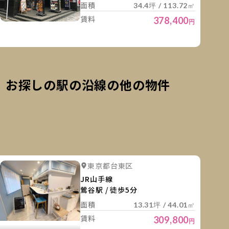
面積
34.4坪 / 113.72㎡
賃料
378,400
円
お探しの駅の沿線の他の物件
細を見る
詳細を
詳細を見る
詳細を見る
東京都台東区
詳細を見る
詳細を見る
詳細を見
JR山手線
鶯谷駅 / 徒歩5分
面積
13.31坪 / 44.01㎡
賃料
309,800
円