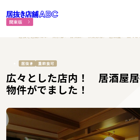
居抜き物件・貸店舗での飲食
関東版
居抜き店舗ABC
東京都
台東区
秋葉原駅
居酒屋
広々と
居抜き
重飲食可
広々とした店内！ 居酒屋居
物件がでました！