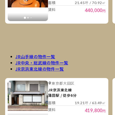
面積
21.45坪 / 70.92㎡
賃料
440,000
円
JR山手線の物件一覧
JR中央・総武線の物件一覧
JR京浜東北線の物件一覧
詳
詳細を見る
東京都大田区
詳細を見る
JR京浜東北線
蒲田駅 / 徒歩6分
面積
19.21坪 / 63.49㎡
賃料
419,800
円