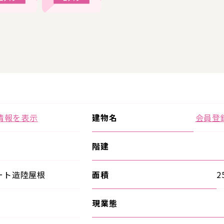
情報を表示
建物名
会員登
階建
ート造陸屋根
面積
2
現業態