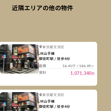
近隣エリアの他の物件
細を見る
詳細を
詳細を見る
詳細を見る
東京都文京区
詳細を見る
詳細を見
JR山手線
御徒町駅 / 徒歩4分
面積
56.41坪 / 186.49㎡
賃料
1,071,340
円
細を見る
詳細を
詳細を見る
詳細を見る
東京都文京区
詳細を見る
詳細を見
JR山手線
御徒町駅 / 徒歩4分