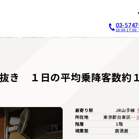
店開業｜居抜き店舗ABCホー
03-5747
10:00-17:
した店内！ 居酒屋居抜き １日の平均乗降客数約１２万人の秋葉原駅に物件
抜き １日の平均乗降客数約
最寄り駅
JR山手線
所在地
東京都台東区…
階層
1階
現業態
居酒屋