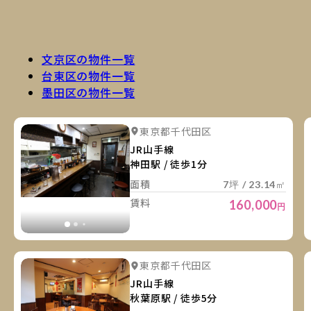
文京区の物件一覧
台東区の物件一覧
墨田区の物件一覧
詳
詳細を見る
東京都千代田区
詳細を見る
JR山手線
神田駅 / 徒歩1分
面積
7坪 / 23.14㎡
賃料
160,000
円
詳
詳細を見る
東京都千代田区
詳細を見る
JR山手線
秋葉原駅 / 徒歩5分