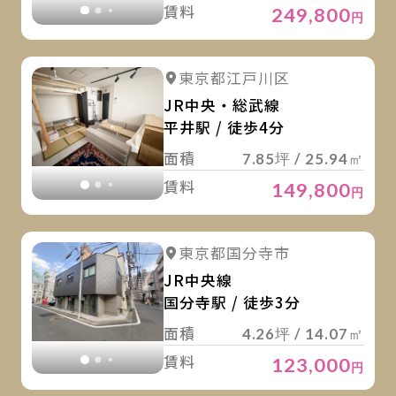
賃料
249,800
円
詳
詳細を見る
東京都江戸川区
詳細を見る
JR中央・総武線
平井駅 / 徒歩4分
面積
7.85坪 / 25.94㎡
賃料
149,800
円
詳
詳細を見る
東京都国分寺市
詳細を見る
JR中央線
国分寺駅 / 徒歩3分
面積
4.26坪 / 14.07㎡
賃料
123,000
円