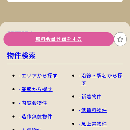
関東版トップ
関西版トップ
無料会員登録をする
お
物件検索
エリアから探す
沿線・駅名から探
す
業態から探す
新着物件
内覧会物件
低賃料物件
造作無償物件
急上昇物件