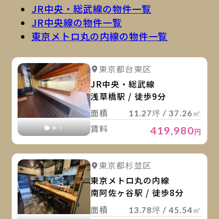
JR中央・総武線の物件一覧
JR中央線の物件一覧
東京メトロ丸の内線の物件一覧
詳
詳細を見る
東京都台東区
詳細を見る
JR中央・総武線
浅草橋駅 / 徒歩9分
面積
11.27坪 / 37.26㎡
賃料
419,980
円
詳
詳細を見る
東京都杉並区
詳細を見る
東京メトロ丸の内線
南阿佐ヶ谷駅 / 徒歩8分
面積
13.78坪 / 45.54㎡