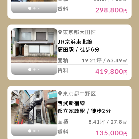
賃料
298,800
円
詳
詳細を見る
東京都大田区
詳細を見る
JR京浜東北線
蒲田駅 / 徒歩6分
面積
19.21坪 / 63.49㎡
賃料
419,800
円
詳
詳細を見る
東京都中野区
詳細を見る
西武新宿線
都立家政駅 / 徒歩2分
面積
8.41坪 / 27.8㎡
賃料
135,000
円