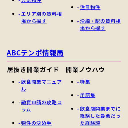
人気物件
注目物件
エリア別の賃料相
場から探す
沿線・駅の賃料相
場から探す
ABCテンポ情報局
居抜き開業ガイド
開業ノウハウ
飲食開業マニュア
特集
ル
用語集
融資申請の攻略コ
飲食店開業までに
ラム
経験した最悪だっ
物件の決め手
た経験談