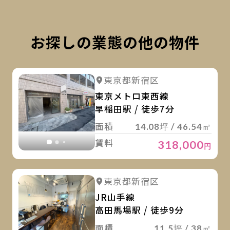
お探しの業態の他の物件
詳
詳細を見る
東京都新宿区
詳細を見る
東京メトロ東西線
早稲田駅 / 徒歩7分
面積
14.08坪 / 46.54㎡
賃料
318,000
円
詳
詳細を見る
東京都新宿区
詳細を見る
JR山手線
高田馬場駅 / 徒歩9分
面積
11.5坪 / 38㎡