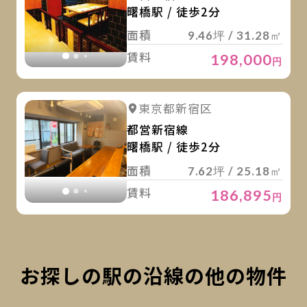
曙橋駅 / 徒歩2分
面積
9.46坪 / 31.28㎡
賃料
198,000
円
詳
詳細を見る
東京都新宿区
詳細を見る
都営新宿線
曙橋駅 / 徒歩2分
面積
7.62坪 / 25.18㎡
賃料
186,895
円
お探しの駅の沿線の他の物件