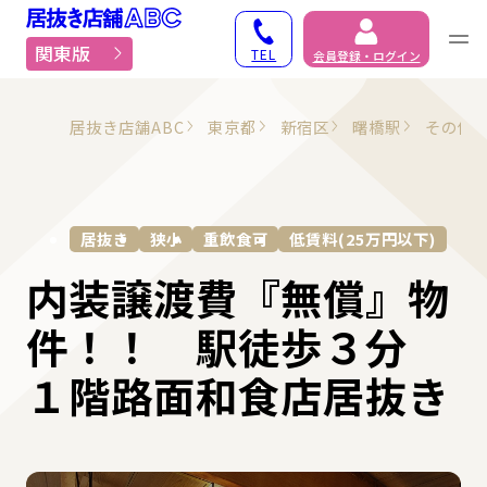
居抜き物件・貸店舗での
関東版
TEL
会員登録・ログイン
居抜き店舗ABC
東京都
新宿区
曙橋駅
その他
居抜き
狭小
重飲食可
低賃料(25万円以下)
内装譲渡費『無償』物
件！！ 駅徒歩３分
１階路面和食店居抜き