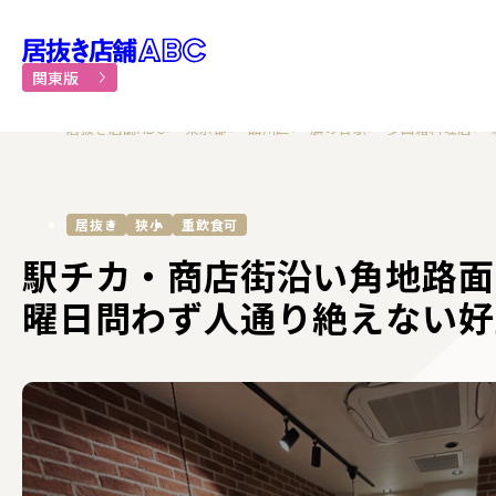
居抜き物件・貸店舗での飲食
関東版
居抜き店舗ABC
東京都
品川区
旗の台駅
多国籍料理店
居抜き
狭小
重飲食可
駅チカ・商店街沿い角地路面
曜日問わず人通り絶えない好