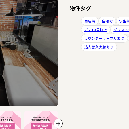
物件タグ
商店街
住宅街
学生
ガス10号以上
グリスト
カウンターテーブルあり
過去営業実績あり