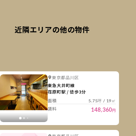
近隣エリアの他の物件
細を見る
詳細を
詳細を見る
詳細を見る
東京都品川区
詳細を見る
詳細を見る
東急大井町線
荏原町駅 / 徒歩3分
面積
5.75坪 / 19㎡
賃料
148,360
円
細を見る
詳細を