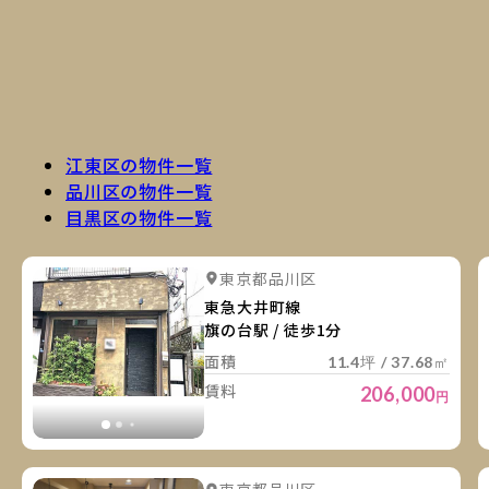
江東区の物件一覧
品川区の物件一覧
目黒区の物件一覧
詳
詳細を見る
東京都品川区
詳細を見る
東急大井町線
旗の台駅 / 徒歩1分
面積
11.4坪 / 37.68㎡
賃料
206,000
円
詳