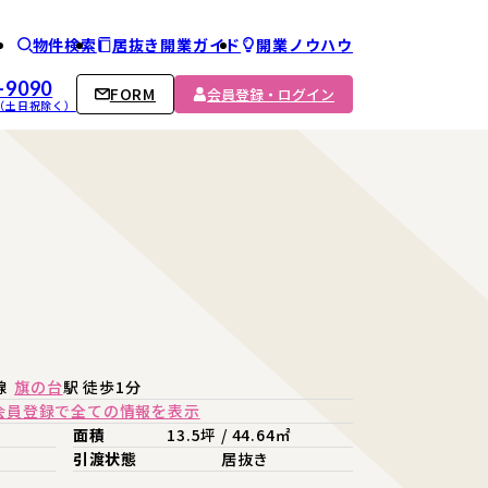
物件検索
居抜き開業ガイド
開業ノウハウ
ム
-9090
FORM
会員登録・ログイン
00 （土日祝除く）
線
旗の台
駅 徒歩1分
会員登録で全ての情報を表示
面積
13.5坪 / 44.64㎡
引渡状態
居抜き