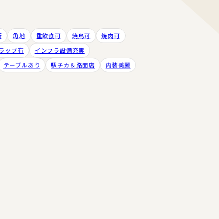
街
角地
重飲食可
焼鳥可
焼肉可
ラップ有
インフラ設備充実
テーブルあり
駅チカ＆路面店
内装美麗