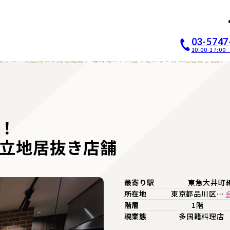
店開業｜居抜き店舗ABCホー
03-5747
10:00-17:
駅チカ・商店街沿い角地路面！ 曜日問わず人通り絶えない好立地居抜き店舗
！
立地居抜き店舗
最寄り駅
東急大井町
所在地
東京都品川区…
階層
1階
現業態
多国籍料理店