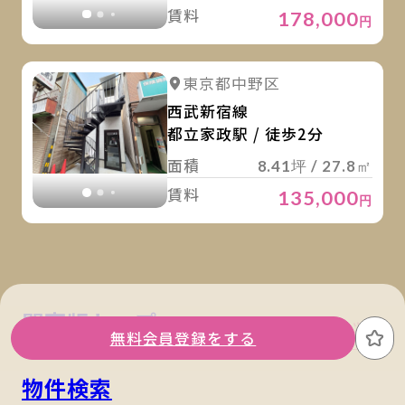
賃料
178,000
円
詳
詳細を見る
東京都中野区
詳細を見る
西武新宿線
都立家政駅 / 徒歩2分
面積
8.41坪 / 27.8㎡
賃料
135,000
円
関東版トップ
関西版トップ
無料会員登録をする
お
物件検索