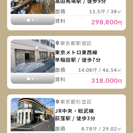
高田馬場駅 / 徒歩9分
面積
11.5坪 / 38㎡
賃料
298,800
円
詳
詳細を見る
東京都新宿区
詳細を見る
東京メトロ東西線
早稲田駅 / 徒歩7分
面積
14.08坪 / 46.54㎡
賃料
318,000
円
詳
詳細を見る
東京都杉並区
詳細を見る
JR中央・総武線
荻窪駅 / 徒歩3分
面積
8.78坪 / 29.02㎡