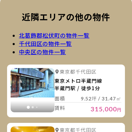
近隣エリアの他の物件
北葛飾郡松伏町の物件一覧
千代田区の物件一覧
中央区の物件一覧
詳
詳細を見る
東京都千代田区
詳細を見る
東京メトロ半蔵門線
半蔵門駅 / 徒歩1分
面積
9.52坪 / 31.47㎡
賃料
315,000
円
詳
詳細を見る
東京都千代田区
詳細を見る