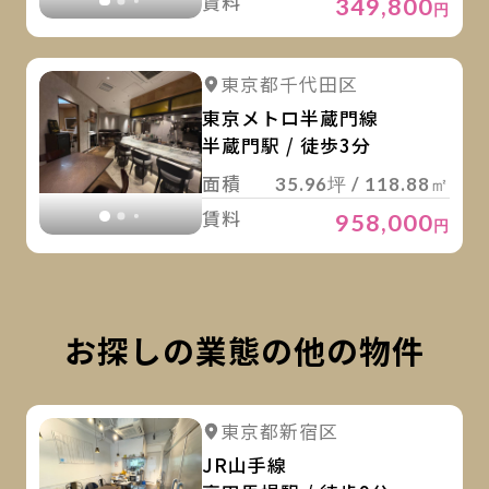
賃料
349,800
円
詳
詳細を見る
東京都千代田区
詳細を見る
東京メトロ半蔵門線
半蔵門駅 / 徒歩3分
面積
35.96坪 / 118.88㎡
賃料
958,000
円
お探しの業態の他の物件
詳
詳細を見る
東京都新宿区
詳細を見る
JR山手線