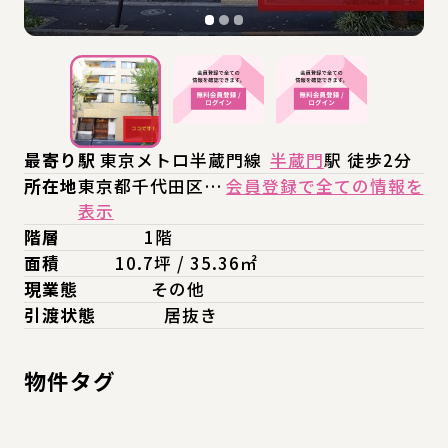
最寄り駅
東京メトロ半蔵門線
半蔵門
駅 徒歩2分
所在地
東京都千代田区…
会員登録で全ての情報を
表示
階層
1階
面積
10.7坪 / 35.36㎡
現業態
その他
引渡状態
居抜き
物件タグ