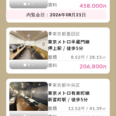
賃料
458,000
円
内覧会日：2026年08月21日
詳
詳細を見る
東京都墨田区
詳細を見る
東京メトロ半蔵門線
押上駅 / 徒歩5分
面積
8.52坪 / 28.15㎡
賃料
206,800
円
詳
詳細を見る
東京都中央区
詳細を見る
東京メトロ有楽町線
新富町駅 / 徒歩5分
面積
12.52坪 / 41.39㎡