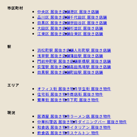
市区町村
中央区 居抜き店舗
港区 居抜き店舗
品川区 居抜き店舗
千代田区 居抜き店舗
目黒区 居抜き店舗
世田谷区 居抜き店舗
大田区 居抜き店舗
杉並区 居抜き店舗
江東区 居抜き店舗
台東区 居抜き店舗
駅
浜松町駅 居抜き店舗
人形町駅 居抜き店舗
浅草駅 居抜き店舗
蒲田駅 居抜き店舗
門前仲町駅 居抜き店舗
新橋駅 居抜き店舗
荻窪駅 居抜き店舗
高田馬場駅 居抜き店舗
目黒駅 居抜き店舗
町田駅 居抜き店舗
エリア
オフィス街 居抜き物件
学生街 居抜き物件
住宅街 居抜き物件
商店街 居抜き物件
繁華街 居抜き物件
下町 居抜き物件
現況
居酒屋 居抜き物件
ラーメン店 居抜き物件
中華料理店 居抜き物件
ダイニングバー 居抜き物件
和食店 居抜き物件
イタリアン 居抜き物件
飲食店 居抜き物件
スケルトン 物件