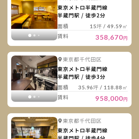
東京メトロ半蔵門線
半蔵門駅 / 徒歩2分
面積
15坪 / 49.59㎡
賃料
358,670
円
詳
詳細を見る
東京都千代田区
詳細を見る
東京メトロ半蔵門線
半蔵門駅 / 徒歩3分
面積
35.96坪 / 118.88㎡
賃料
958,000
円
詳
詳細を見る
東京都千代田区
詳細を見る
東京メトロ半蔵門線
半蔵門駅 / 徒歩4分