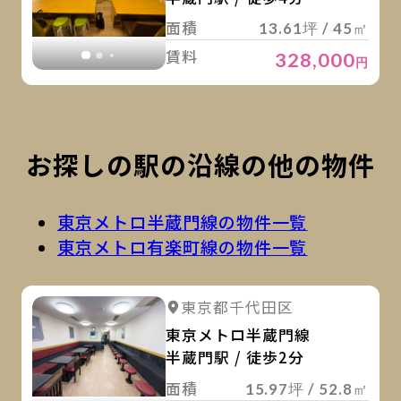
面積
13.61坪 / 45㎡
賃料
328,000
円
お探しの駅の沿線の他の物件
東京メトロ半蔵門線の物件一覧
東京メトロ有楽町線の物件一覧
詳
詳細を見る
東京都千代田区
詳細を見る
東京メトロ半蔵門線
半蔵門駅 / 徒歩2分
面積
15.97坪 / 52.8㎡