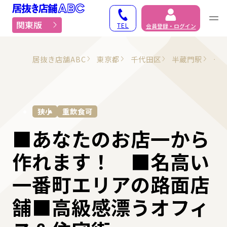
居抜き物件・貸店舗での
関東版
TEL
会員登録・ログイン
居抜き店舗ABC
東京都
千代田区
半蔵門駅
そ
狭小
重飲食可
■あなたのお店一から
作れます！ ■名高い
一番町エリアの路面店
舗■高級感漂うオフィ