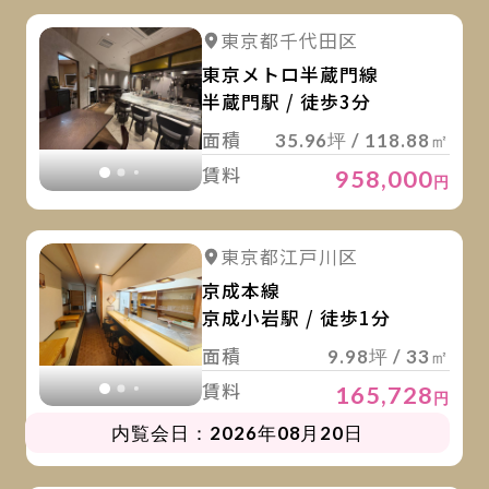
詳
詳細を見る
東京都千代田区
詳細を見る
東京メトロ半蔵門線
半蔵門駅 / 徒歩3分
面積
35.96坪 / 118.88㎡
賃料
958,000
円
詳
詳細を見る
東京都江戸川区
詳細を見る
京成本線
京成小岩駅 / 徒歩1分
面積
9.98坪 / 33㎡
賃料
165,728
円
内覧会日：2026年08月20日