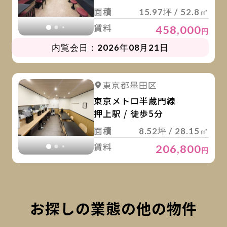
面積
15.97坪 / 52.8㎡
賃料
458,000
円
内覧会日：2026年08月21日
詳
詳細を見る
東京都墨田区
詳細を見る
東京メトロ半蔵門線
押上駅 / 徒歩5分
面積
8.52坪 / 28.15㎡
賃料
206,800
円
お探しの業態の他の物件