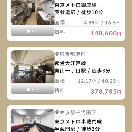
東京メトロ銀座線
表参道駅 / 徒歩10分
面積
4.99坪 / 16.5㎡
賃料
148,600
円
詳
詳細を見る
東京都港区
詳細を見る
都営大江戸線
青山一丁目駅 / 徒歩3分
面積
12.17坪 / 40.23㎡
賃料
378,785
円
詳
詳細を見る
東京都千代田区
詳細を見る
東京メトロ半蔵門線
半蔵門駅 / 徒歩2分