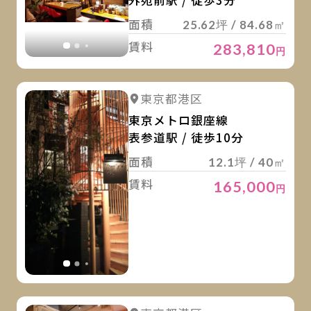
外苑前駅 / 徒歩3分
面積
25.62坪 / 84.68㎡
賃料
283,810
円
詳
詳細を見る
東京都港区
詳細を見る
東京メトロ銀座線
表参道駅 / 徒歩10分
面積
12.1坪 / 40㎡
賃料
165,000
円
詳