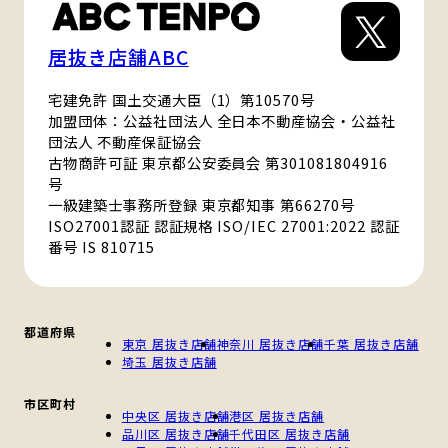
居抜き店舗ABC
宅建免許 国土交通大臣（1）第10570号
加盟団体：公益社団法人 全日本不動産協会・公益社
団法人 不動産保証協会
古物商許可証 東京都公安委員会 第301081804916
号
一級建築士事務所登録 東京都知事 第66270号
ISO27001認証 認証規格 ISO/IEC 27001:2022 認証
番号 IS 810715
都道府県
東京 居抜き店舗
神奈川 居抜き店舗
千葉 居抜き店舗
埼玉 居抜き店舗
市区町村
中央区 居抜き店舗
港区 居抜き店舗
品川区 居抜き店舗
千代田区 居抜き店舗