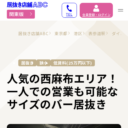
居抜き物件・貸店舗での
関東版
TEL
会員登録・ログイン
居抜き店舗ABC
東京都
港区
表参道駅
ダイニ
居抜き
狭小
低賃料(25万円以下)
人気の西麻布エリア！
一人での営業も可能な
サイズのバー居抜き