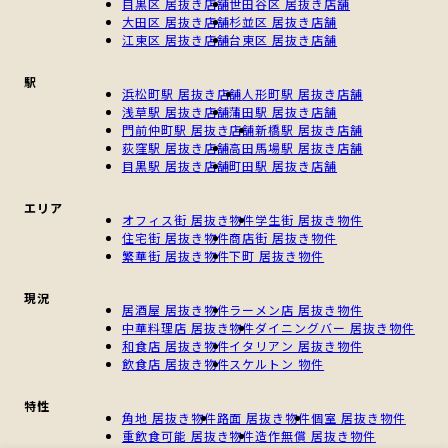
目黒区 居抜き店舗
世田谷区 居抜き店舗
大田区 居抜き店舗
杉並区 居抜き店舗
江東区 居抜き店舗
台東区 居抜き店舗
駅
浜松町駅 居抜き店舗
人形町駅 居抜き店舗
浅草駅 居抜き店舗
蒲田駅 居抜き店舗
門前仲町駅 居抜き店舗
新橋駅 居抜き店舗
荻窪駅 居抜き店舗
高田馬場駅 居抜き店舗
目黒駅 居抜き店舗
町田駅 居抜き店舗
エリア
オフィス街 居抜き物件
学生街 居抜き物件
住宅街 居抜き物件
商店街 居抜き物件
繁華街 居抜き物件
下町 居抜き物件
現況
居酒屋 居抜き物件
ラーメン店 居抜き物件
中華料理店 居抜き物件
ダイニングバー 居抜き物件
和食店 居抜き物件
イタリアン 居抜き物件
飲食店 居抜き物件
スケルトン 物件
特性
角地 居抜き物件
路面 居抜き物件
個室 居抜き物件
重飲食可能 居抜き物件
造作無償 居抜き物件