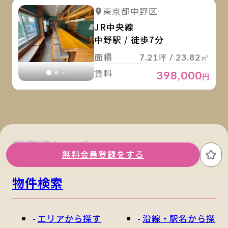
詳
詳細を見る
東京都中野区
詳細を見る
JR中央線
中野駅 / 徒歩7分
面積
7.21坪 / 23.82㎡
賃料
398,000
円
関東版トップ
関西版トップ
無料会員登録をする
お
物件検索
エリアから探す
沿線・駅名から探