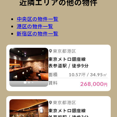
近隣エリアの他の物件
中央区の物件一覧
港区の物件一覧
新宿区の物件一覧
詳
詳細を見る
東京都港区
詳細を見る
東京メトロ銀座線
表参道駅 / 徒歩9分
面積
10.57坪 / 34.95㎡
賃料
268,000
円
詳
詳細を見る
東京都港区
詳細を見る
東京メトロ銀座線