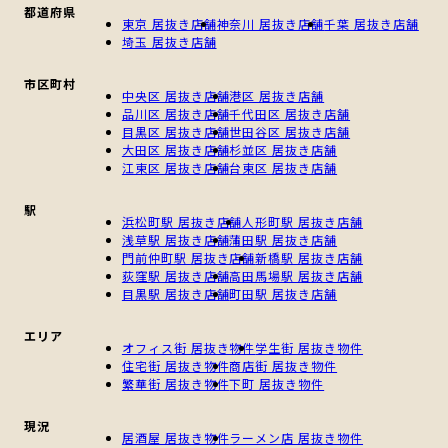
都道府県
東京 居抜き店舗
神奈川 居抜き店舗
千葉 居抜き店舗
埼玉 居抜き店舗
市区町村
中央区 居抜き店舗
港区 居抜き店舗
品川区 居抜き店舗
千代田区 居抜き店舗
目黒区 居抜き店舗
世田谷区 居抜き店舗
大田区 居抜き店舗
杉並区 居抜き店舗
江東区 居抜き店舗
台東区 居抜き店舗
駅
浜松町駅 居抜き店舗
人形町駅 居抜き店舗
浅草駅 居抜き店舗
蒲田駅 居抜き店舗
門前仲町駅 居抜き店舗
新橋駅 居抜き店舗
荻窪駅 居抜き店舗
高田馬場駅 居抜き店舗
目黒駅 居抜き店舗
町田駅 居抜き店舗
エリア
オフィス街 居抜き物件
学生街 居抜き物件
住宅街 居抜き物件
商店街 居抜き物件
繁華街 居抜き物件
下町 居抜き物件
現況
居酒屋 居抜き物件
ラーメン店 居抜き物件