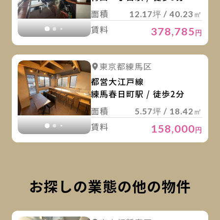
面積
12.17坪 / 40.23㎡
賃料
378,785
円
詳
詳細を見る
東京都練馬区
詳細を見る
都営大江戸線
練馬春日町駅 / 徒歩2分
面積
5.57坪 / 18.42㎡
賃料
158,000
円
お探しの業態の他の物件
詳