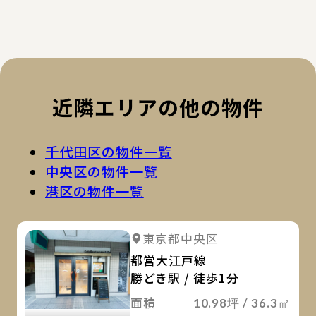
近隣エリアの他の物件
千代田区の物件一覧
中央区の物件一覧
港区の物件一覧
詳
詳細を見る
東京都中央区
詳細を見る
都営大江戸線
勝どき駅 / 徒歩1分
面積
10.98坪 / 36.3㎡