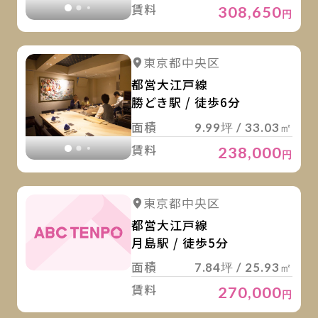
賃料
308,650
円
詳
詳細を見る
東京都中央区
詳細を見る
都営大江戸線
勝どき駅 / 徒歩6分
面積
9.99坪 / 33.03㎡
賃料
238,000
円
詳
東京都中央区
都営大江戸線
月島駅 / 徒歩5分
面積
7.84坪 / 25.93㎡
賃料
270,000
円