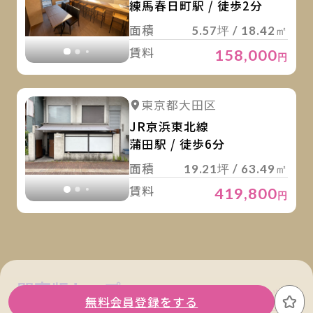
練馬春日町駅 / 徒歩2分
面積
5.57坪 / 18.42㎡
賃料
158,000
円
詳
詳細を見る
東京都大田区
詳細を見る
JR京浜東北線
蒲田駅 / 徒歩6分
面積
19.21坪 / 63.49㎡
賃料
419,800
円
関東版トップ
関西版トップ
無料会員登録をする
お