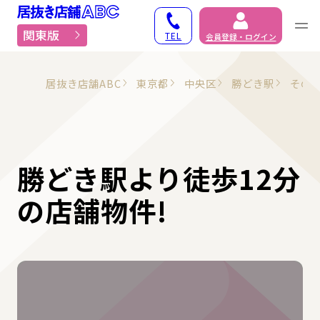
居抜き物件・貸店舗での
関東版
TEL
会員登録・ログイン
居抜き店舗ABC
東京都
中央区
勝どき駅
その
勝どき駅より徒歩12分
の店舗物件!