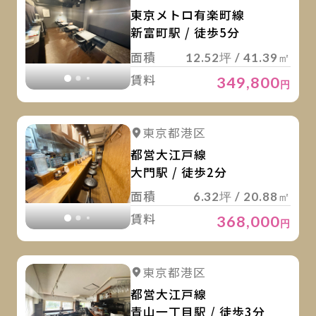
東京メトロ有楽町線
新富町駅 / 徒歩5分
面積
12.52坪 / 41.39㎡
賃料
349,800
円
詳
詳細を見る
東京都港区
詳細を見る
都営大江戸線
大門駅 / 徒歩2分
面積
6.32坪 / 20.88㎡
賃料
368,000
円
詳
詳細を見る
東京都港区
詳細を見る
都営大江戸線
青山一丁目駅 / 徒歩3分