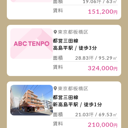
面積
19.06坪 / 63㎡
賃料
151,200
円
詳
東京都板橋区
都営三田線
高島平駅 / 徒歩3分
面積
28.83坪 / 95.29㎡
賃料
324,000
円
詳
詳細を見る
東京都板橋区
都営三田線
新高島平駅 / 徒歩1分
面積
21.03坪 / 69.53㎡
賃料
210,000
円