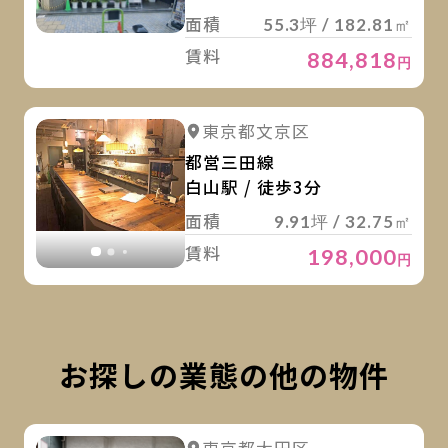
面積
55.3坪 / 182.81㎡
賃料
884,818
円
詳
詳細を見る
東京都文京区
詳細を見る
都営三田線
白山駅 / 徒歩3分
面積
9.91坪 / 32.75㎡
賃料
198,000
円
お探しの業態の他の物件
詳