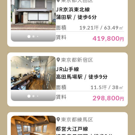
詳細を見る
東京都大田区
詳細を見る
JR京浜東北線
蒲田駅 / 徒歩6分
面積
19.21坪 / 63.49㎡
賃料
419,800
円
詳
詳細を見る
東京都新宿区
詳細を見る
JR山手線
高田馬場駅 / 徒歩9分
面積
11.5坪 / 38㎡
賃料
298,800
円
詳
詳細を見る
東京都練馬区
詳細を見る
都営大江戸線