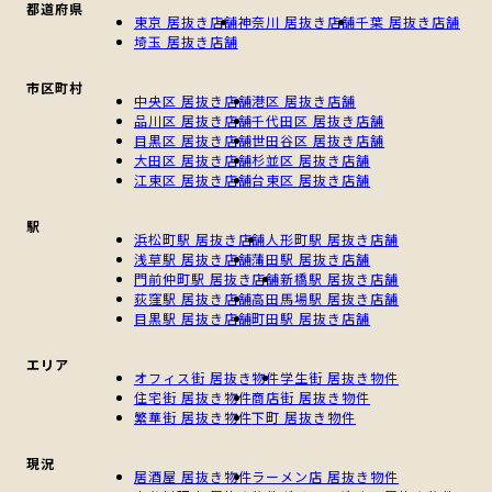
都道府県
東京 居抜き店舗
神奈川 居抜き店舗
千葉 居抜き店舗
埼玉 居抜き店舗
市区町村
中央区 居抜き店舗
港区 居抜き店舗
品川区 居抜き店舗
千代田区 居抜き店舗
目黒区 居抜き店舗
世田谷区 居抜き店舗
大田区 居抜き店舗
杉並区 居抜き店舗
江東区 居抜き店舗
台東区 居抜き店舗
駅
浜松町駅 居抜き店舗
人形町駅 居抜き店舗
浅草駅 居抜き店舗
蒲田駅 居抜き店舗
門前仲町駅 居抜き店舗
新橋駅 居抜き店舗
荻窪駅 居抜き店舗
高田馬場駅 居抜き店舗
目黒駅 居抜き店舗
町田駅 居抜き店舗
エリア
オフィス街 居抜き物件
学生街 居抜き物件
住宅街 居抜き物件
商店街 居抜き物件
繁華街 居抜き物件
下町 居抜き物件
現況
居酒屋 居抜き物件
ラーメン店 居抜き物件