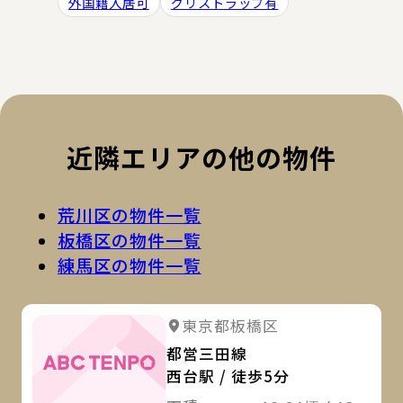
外国籍入居可
グリストラップ有
近隣エリアの他の物件
荒川区の物件一覧
板橋区の物件一覧
練馬区の物件一覧
詳
東京都板橋区
都営三田線
西台駅 / 徒歩5分