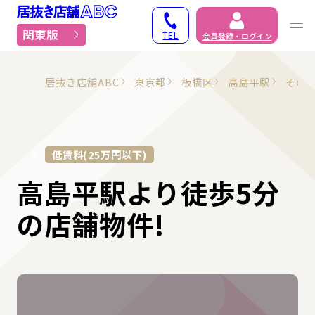
居抜き物件・貸店舗での
関東版
TEL
会員登録・ログイン
居抜き店舗ABC
東京都
板橋区
高島平駅
その
低賃料(25万円以下)
高島平駅より徒歩5分
の店舗物件!