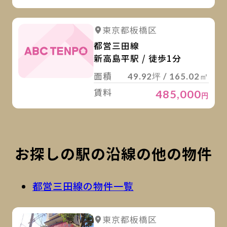
詳
東京都板橋区
都営三田線
新高島平駅 / 徒歩1分
面積
49.92坪 / 165.02㎡
賃料
485,000
円
お探しの駅の沿線の他の物件
都営三田線の物件一覧
詳
詳細を見る
東京都板橋区