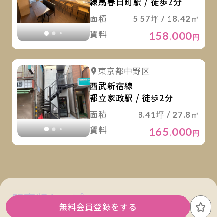
練馬春日町駅 / 徒歩2分
面積
5.57坪 / 18.42㎡
賃料
158,000
円
詳
詳細を見る
東京都中野区
詳細を見る
西武新宿線
都立家政駅 / 徒歩2分
面積
8.41坪 / 27.8㎡
賃料
165,000
円
関東版トップ
関西版トップ
無料会員登録をする
お