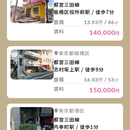
都営三田線
板橋区役所前駅 / 徒歩7分
面積
13.92坪 / 46㎡
賃料
140,000
円
詳
詳細を見る
東京都板橋区
都営三田線
志村坂上駅 / 徒歩9分
面積
16.03坪 / 53㎡
賃料
150,000
円
詳
詳細を見る
東京都港区
都営三田線
内幸町駅 / 徒歩1分