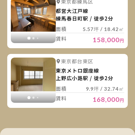
詳細を見る
東京都練馬区
詳細を見る
都営大江戸線
練馬春日町駅 / 徒歩2分
面積
5.57坪 / 18.42㎡
賃料
158,000
円
詳
詳細を見る
東京都台東区
詳細を見る
東京メトロ銀座線
上野広小路駅 / 徒歩2分
面積
9.9坪 / 32.74㎡
賃料
168,000
円