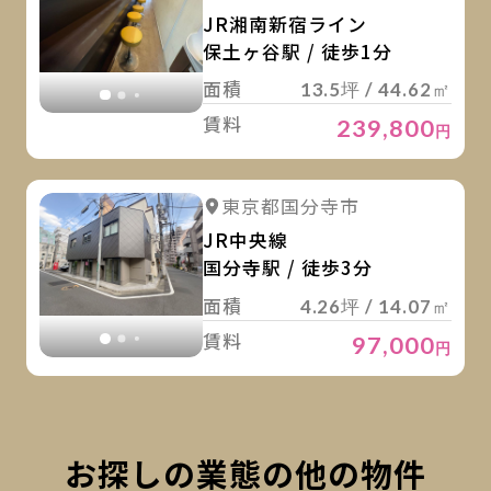
JR湘南新宿ライン
保土ヶ谷駅 / 徒歩1分
面積
13.5坪 / 44.62㎡
賃料
239,800
円
詳
詳細を見る
東京都国分寺市
詳細を見る
JR中央線
国分寺駅 / 徒歩3分
面積
4.26坪 / 14.07㎡
賃料
97,000
円
お探しの業態の他の物件