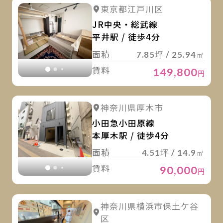
詳
詳細を見る
東京都江戸川区
詳細を見る
JR中央・総武線
平井駅 / 徒歩4分
面積
7.85坪 / 25.94㎡
賃料
149,800
円
詳
詳細を見る
神奈川県厚木市
詳細を見る
小田急小田原線
本厚木駅 / 徒歩4分
面積
4.51坪 / 14.9㎡
賃料
90,000
円
詳
詳細を見る
神奈川県横浜市保土ケ谷
詳細を見る
区