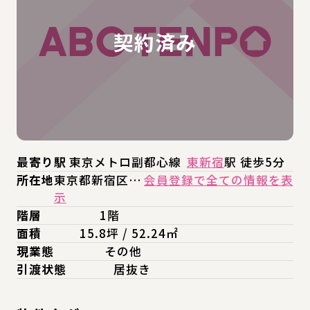
最寄り駅
東京メトロ副都心線
東新宿
駅 徒歩5分
所在地
東京都新宿区…
会員登録で全ての情報を表
示
階層
1階
面積
15.8坪 / 52.24㎡
現業態
その他
引渡状態
居抜き