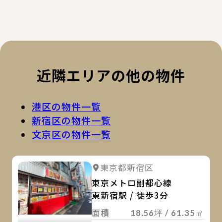
近隣エリアの他の物件
港区の物件一覧
新宿区の物件一覧
文京区の物件一覧
詳
詳細を見る
東京都新宿区
詳細を見る
東京メトロ副都心線
東新宿駅 / 徒歩3分
面積
18.56坪 / 61.35㎡