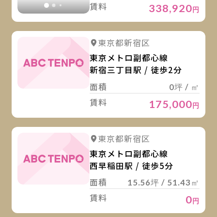
賃料
338,920
円
詳
東京都新宿区
東京メトロ副都心線
新宿三丁目駅 / 徒歩2分
面積
0坪 / ㎡
賃料
175,000
円
詳
東京都新宿区
東京メトロ副都心線
西早稲田駅 / 徒歩5分
面積
15.56坪 / 51.43㎡
賃料
0
円