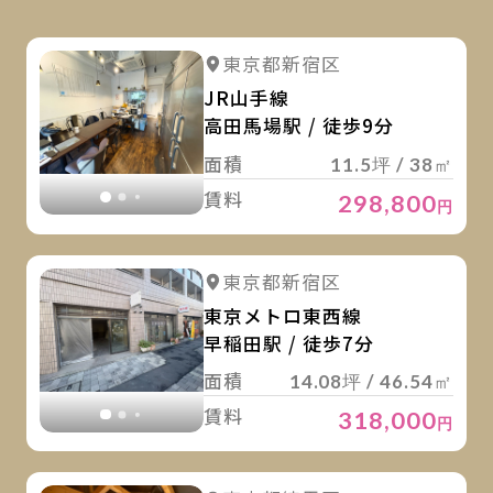
詳
詳細を見る
東京都新宿区
詳細を見る
JR山手線
高田馬場駅 / 徒歩9分
面積
11.5坪 / 38㎡
賃料
298,800
円
詳
詳細を見る
東京都新宿区
詳細を見る
東京メトロ東西線
早稲田駅 / 徒歩7分
面積
14.08坪 / 46.54㎡
賃料
318,000
円
詳