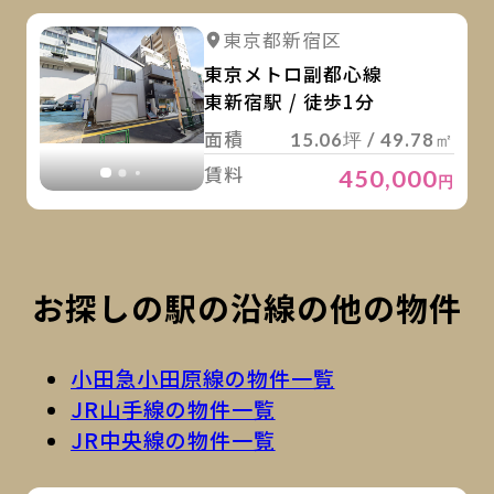
詳
詳細を見る
東京都新宿区
詳細を見る
東京メトロ副都心線
東新宿駅 / 徒歩1分
面積
15.06坪 / 49.78㎡
賃料
450,000
円
お探しの駅の沿線の他の物件
小田急小田原線の物件一覧
JR山手線の物件一覧
JR中央線の物件一覧