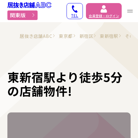
居抜き物件・貸店舗での
関東版
TEL
会員登録・ログイン
居抜き店舗ABC
東京都
新宿区
東新宿駅
その
東新宿駅より徒歩5分
の店舗物件!