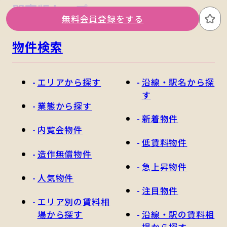
関東版トップ
関西版トップ
無料会員登録をする
お
物件検索
エリアから探す
沿線・駅名から探
す
業態から探す
新着物件
内覧会物件
低賃料物件
造作無償物件
急上昇物件
人気物件
注目物件
エリア別の賃料相
場から探す
沿線・駅の賃料相
場から探す