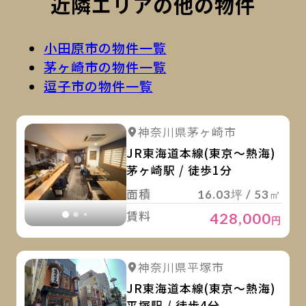
近隣エリアの他の物件
小田原市の物件一覧
茅ヶ崎市の物件一覧
逗子市の物件一覧
詳
詳細を見る
神奈川県茅ヶ崎市
詳細を見る
JR東海道本線(東京～熱海)
茅ヶ崎駅 / 徒歩1分
面積
16.03坪 / 53㎡
賃料
428,000
円
詳
詳細を見る
神奈川県平塚市
詳細を見る
JR東海道本線(東京～熱海)
平塚駅 / 徒歩4分