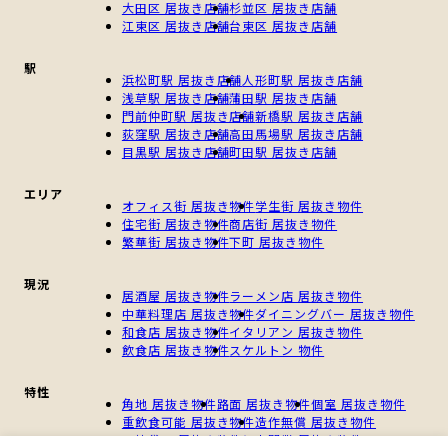
大田区 居抜き店舗
杉並区 居抜き店舗
江東区 居抜き店舗
台東区 居抜き店舗
駅
浜松町駅 居抜き店舗
人形町駅 居抜き店舗
浅草駅 居抜き店舗
蒲田駅 居抜き店舗
門前仲町駅 居抜き店舗
新橋駅 居抜き店舗
荻窪駅 居抜き店舗
高田馬場駅 居抜き店舗
目黒駅 居抜き店舗
町田駅 居抜き店舗
エリア
オフィス街 居抜き物件
学生街 居抜き物件
住宅街 居抜き物件
商店街 居抜き物件
繁華街 居抜き物件
下町 居抜き物件
現況
居酒屋 居抜き物件
ラーメン店 居抜き物件
中華料理店 居抜き物件
ダイニングバー 居抜き物件
和食店 居抜き物件
イタリアン 居抜き物件
飲食店 居抜き物件
スケルトン 物件
特性
角地 居抜き物件
路面 居抜き物件
個室 居抜き物件
重飲食可能 居抜き物件
造作無償 居抜き物件
一棟貸し 居抜き物件
個人開業 居抜き物件