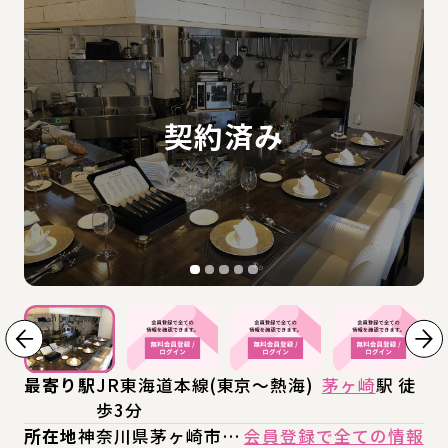
最寄り駅
JR東海道本線(東京～熱海)
茅ヶ崎
駅 徒
歩3分
所在地
神奈川県茅ヶ崎市…
会員登録で全ての情報