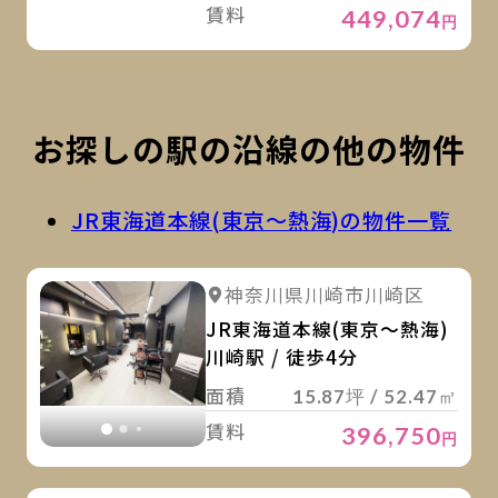
賃料
449,074
円
お探しの駅の沿線の他の物件
JR東海道本線(東京～熱海)の物件一覧
詳
詳細を見る
神奈川県川崎市川崎区
詳細を見る
JR東海道本線(東京～熱海)
川崎駅 / 徒歩4分
面積
15.87坪 / 52.47㎡
賃料
396,750
円