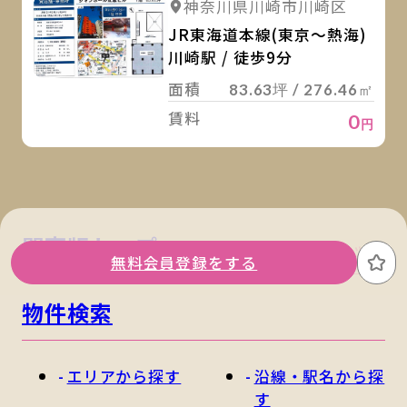
詳細を見る
神奈川県川崎市川崎区
JR東海道本線(東京～熱海)
川崎駅 / 徒歩9分
面積
83.63坪 / 276.46㎡
賃料
0
円
関東版トップ
関西版トップ
無料会員登録をする
お
物件検索
エリアから探す
沿線・駅名から探
す