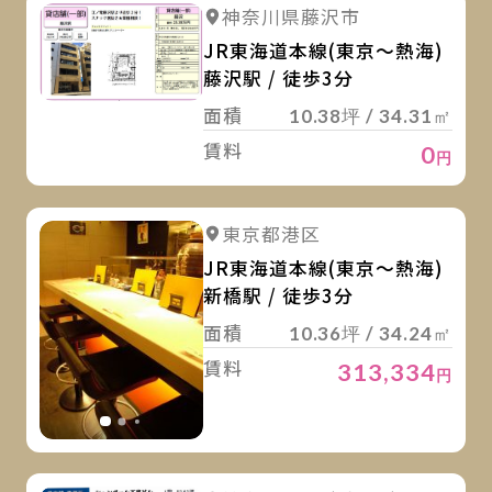
詳
詳細を見る
神奈川県藤沢市
JR東海道本線(東京～熱海)
藤沢駅 / 徒歩3分
面積
10.38坪 / 34.31㎡
賃料
0
円
詳
詳細を見る
東京都港区
詳細を見る
JR東海道本線(東京～熱海)
新橋駅 / 徒歩3分
面積
10.36坪 / 34.24㎡
賃料
313,334
円
詳