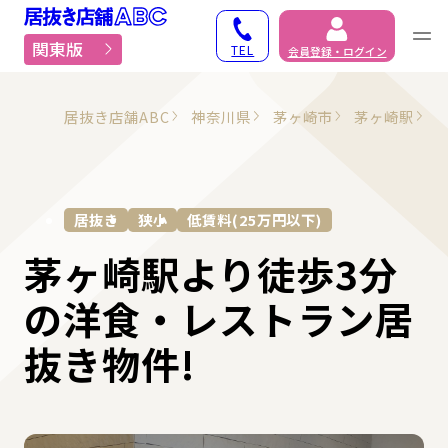
居抜き物件・貸店舗での
関東版
TEL
会員登録・ログイン
居抜き店舗ABC
神奈川県
茅ヶ崎市
茅ヶ崎駅
居抜き
狭小
低賃料(25万円以下)
茅ヶ崎駅より徒歩3分
の洋食・レストラン居
抜き物件!