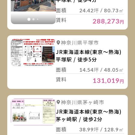
面積
24.42坪 / 80.73㎡
賃料
288,273
円
詳
詳細を見る
神奈川県平塚市
JR東海道本線(東京～熱海)
平塚駅 / 徒歩5分
面積
14.54坪 / 48.05㎡
賃料
131,019
円
詳
詳細を見る
神奈川県茅ヶ崎市
JR東海道本線(東京～熱海)
茅ヶ崎駅 / 徒歩2分
面積
38.99坪 / 128.9㎡