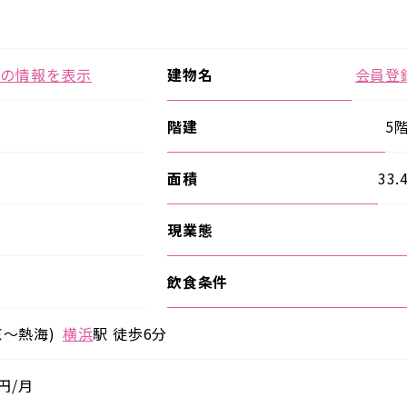
ての情報を表示
建物名
会員登
階建
5階
面積
33.
現業態
飲食条件
京～熱海)
横浜
駅 徒歩6分
円/⽉