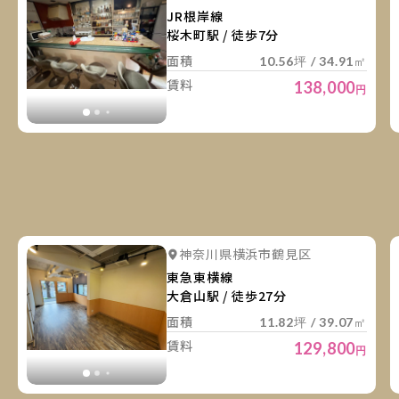
JR根岸線
桜木町駅 / 徒歩7分
面積
10.56坪 / 34.91㎡
賃料
138,000
円
詳
詳細を見る
神奈川県横浜市鶴見区
詳細を見る
東急東横線
大倉山駅 / 徒歩27分
面積
11.82坪 / 39.07㎡
賃料
129,800
円