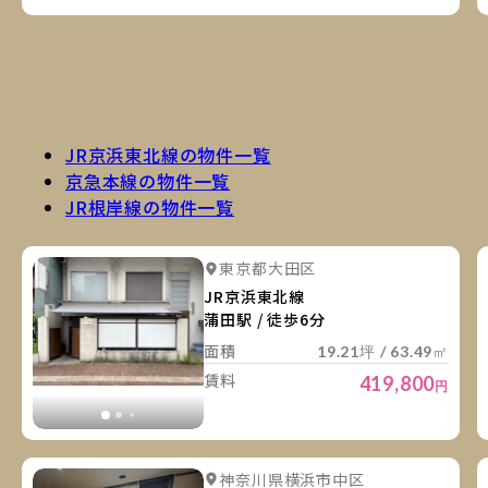
JR京浜東北線の物件一覧
京急本線の物件一覧
JR根岸線の物件一覧
詳
詳細を見る
東京都大田区
詳細を見る
JR京浜東北線
蒲田駅 / 徒歩6分
面積
19.21坪 / 63.49㎡
賃料
419,800
円
詳
詳細を見る
神奈川県横浜市中区
詳細を見る