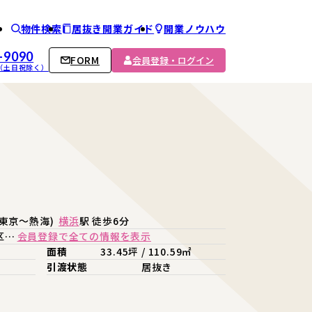
物件検索
居抜き開業ガイド
開業ノウハウ
ム
-9090
FORM
会員登録・ログイン
00 （土日祝除く）
(東京～熱海)
横浜
駅 徒歩6分
区…
会員登録で全ての情報を表示
面積
33.45坪 / 110.59㎡
引渡状態
居抜き