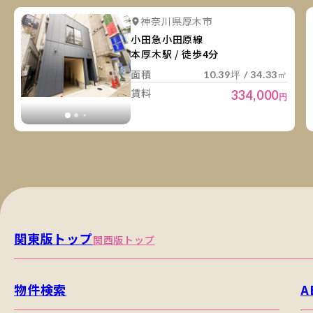
詳
詳細を見る
神奈川県厚木市
詳細を見る
小田急小田原線
本厚木駅 / 徒歩4分
面積
10.39坪 / 34.33㎡
賃料
334,000
円
関東版トップ
関西版トップ
物件検索
A