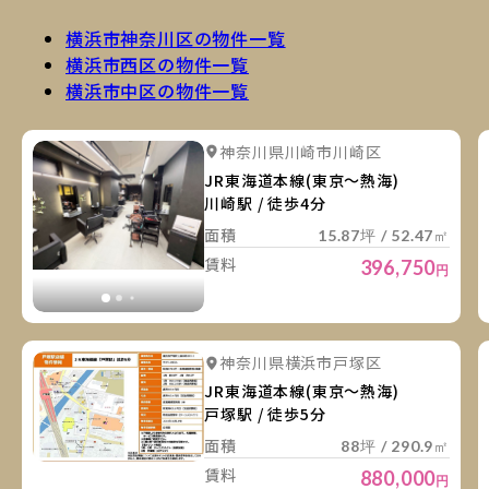
横浜市神奈川区の物件一覧
横浜市西区の物件一覧
横浜市中区の物件一覧
詳
詳細を見る
神奈川県川崎市川崎区
詳細を見る
JR東海道本線(東京～熱海)
川崎駅 / 徒歩4分
面積
15.87坪 / 52.47㎡
賃料
396,750
円
詳
詳細を見る
神奈川県横浜市戸塚区
JR東海道本線(東京～熱海)
戸塚駅 / 徒歩5分
面積
88坪 / 290.9㎡
賃料
880,000
円