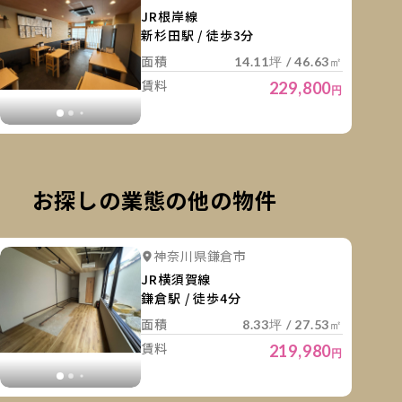
JR根岸線
新杉田駅 / 徒歩3分
面積
14.11坪 / 46.63㎡
賃料
229,800
円
お探しの業態の他の物件
細を見る
詳細を
詳細を見る
詳細を見る
神奈川県鎌倉市
詳細を見る
詳細を見る
詳細を見
JR横須賀線
鎌倉駅 / 徒歩4分
面積
8.33坪 / 27.53㎡
賃料
219,980
円