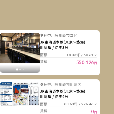
細を見る
詳細を
詳細を見る
詳細を見る
神奈川県川崎市幸区
詳細を見る
詳細を見る
詳細を見
JR東海道本線(東京～熱海)
川崎駅 / 徒歩3分
面積
18.33坪 / 60.61㎡
賃料
550,126
円
細を見る
詳細を
詳細を見る
神奈川県川崎市川崎区
JR東海道本線(東京～熱海)
川崎駅 / 徒歩9分
面積
83.63坪 / 276.46㎡
賃料
0
円