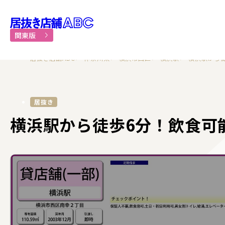
居抜き物件・貸店舗での飲食
関東版
居抜き店舗ABC
神奈川県
横浜市西区
横浜駅
横浜駅から
居抜き
横浜駅から徒歩6分！飲食可