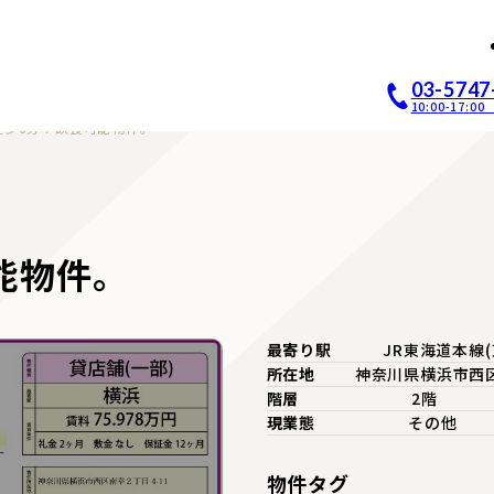
店開業｜居抜き店舗ABCホー
03-5747
10:00-17:
徒歩6分！飲食可能物件。
能物件。
最寄り駅
JR東海道本線
所在地
神奈川県横浜市西
階層
2階
現業態
その他
物件タグ