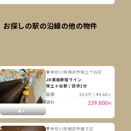
お探しの駅の沿線の他の物件
細を見る
詳細を
詳細を見る
詳細を見る
神奈川県横浜市保土ケ谷区
詳細を見る
詳細を見る
詳細を見
JR湘南新宿ライン
保土ヶ谷駅 / 徒歩1分
面積
13.5坪 / 44.62㎡
賃料
239,800
円
細を見る
詳細を
詳細を見る
詳細を見る
神奈川県横浜市磯子区
詳細を見る
詳細を見る
詳細を見