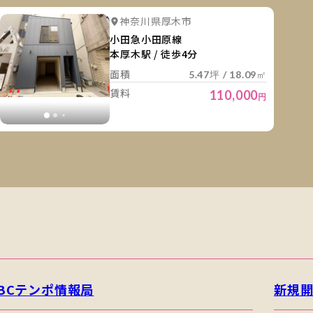
細を見る
詳細を
詳細を見る
詳細を見る
神奈川県厚木市
詳細を見る
詳細を見る
小田急小田原線
本厚木駅 / 徒歩4分
面積
5.47坪 / 18.09㎡
賃料
110,000
円
BCテンポ情報局
新規