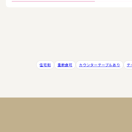
住宅街
重飲食可
カウンターテーブルあり
テ