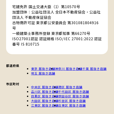
宅建免許 国土交通大臣（1）第10570号
加盟団体：公益社団法人 全日本不動産協会・公益社
団法人 不動産保証協会
古物商許可証 東京都公安委員会 第301081804916
号
一級建築士事務所登録 東京都知事 第66270号
ISO27001認証 認証規格 ISO/IEC 27001:2022 認証
番号 IS 810715
都道府県
東京 居抜き店舗
神奈川 居抜き店舗
千葉 居抜き店舗
埼玉 居抜き店舗
市区町村
中央区 居抜き店舗
港区 居抜き店舗
品川区 居抜き店舗
千代田区 居抜き店舗
目黒区 居抜き店舗
世田谷区 居抜き店舗
大田区 居抜き店舗
杉並区 居抜き店舗
江東区 居抜き店舗
台東区 居抜き店舗