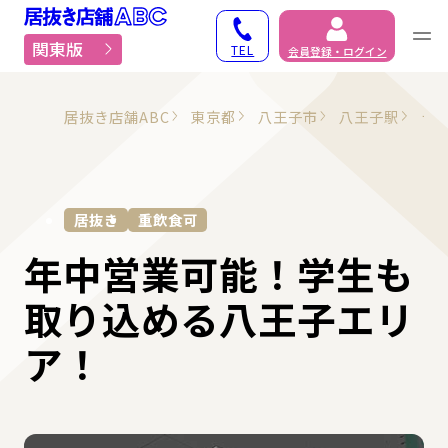
居抜き物件・貸店舗での
関東版
TEL
会員登録・ログイン
居抜き店舗ABC
東京都
八王子市
八王子駅
ラ
居抜き
重飲食可
年中営業可能！学生も
取り込める八王子エリ
ア！