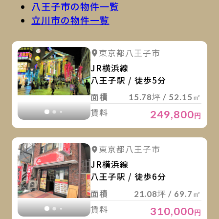
八王子市の物件一覧
立川市の物件一覧
詳
詳細を見る
東京都八王子市
詳細を見る
JR横浜線
八王子駅 / 徒歩5分
面積
15.78坪 / 52.15㎡
賃料
249,800
円
詳
詳細を見る
東京都八王子市
詳細を見る
JR横浜線
八王子駅 / 徒歩6分
面積
21.08坪 / 69.7㎡
賃料
310,000
円