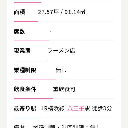
面積
27.57坪 / 91.14㎡
席数
-
現業態
ラーメン店
業種制限
無し
飲食条件
重飲食可
最寄り駅
JR横浜線
八王子
駅 徒歩3分
備考
業種制限・時間制限：無し