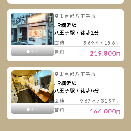
詳
詳細を見る
東京都八王子市
詳細を見る
JR横浜線
八王子駅 / 徒歩2分
面積
5.69坪 / 18.8㎡
賃料
219,800
円
詳
詳細を見る
東京都八王子市
詳細を見る
JR横浜線
八王子駅 / 徒歩6分
面積
9.67坪 / 31.97㎡
賃料
166,000
円