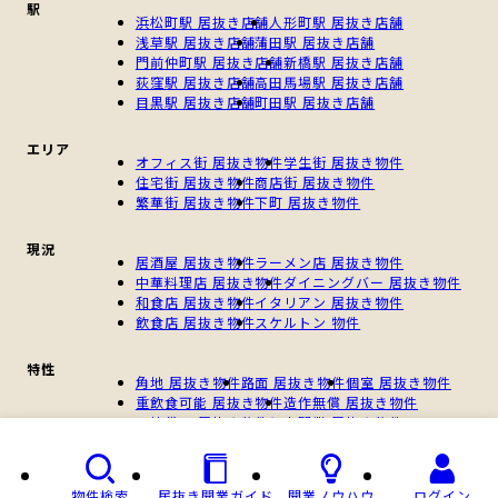
駅
浜松町駅 居抜き店舗
人形町駅 居抜き店舗
浅草駅 居抜き店舗
蒲田駅 居抜き店舗
門前仲町駅 居抜き店舗
新橋駅 居抜き店舗
荻窪駅 居抜き店舗
高田馬場駅 居抜き店舗
目黒駅 居抜き店舗
町田駅 居抜き店舗
エリア
オフィス街 居抜き物件
学生街 居抜き物件
住宅街 居抜き物件
商店街 居抜き物件
繁華街 居抜き物件
下町 居抜き物件
現況
居酒屋 居抜き物件
ラーメン店 居抜き物件
中華料理店 居抜き物件
ダイニングバー 居抜き物件
和食店 居抜き物件
イタリアン 居抜き物件
飲食店 居抜き物件
スケルトン 物件
特性
角地 居抜き物件
路面 居抜き物件
個室 居抜き物件
重飲食可能 居抜き物件
造作無償 居抜き物件
一棟貸し 居抜き物件
個人開業 居抜き物件
新規開業 居抜き物件
物件検索
居抜き開業ガイド
開業ノウハウ
ログイン