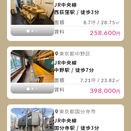
JR中央線
西荻窪駅 / 徒歩3分
面積
8.7坪 / 28.75㎡
賃料
258,600
円
詳
詳細を見る
東京都中野区
詳細を見る
JR中央線
中野駅 / 徒歩7分
面積
7.21坪 / 23.82㎡
賃料
398,000
円
詳
詳細を見る
東京都国分寺市
詳細を見る
JR中央線
国分寺駅 / 徒歩3分