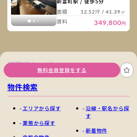
新富町駅 / 徒歩5分
面積
12.52坪 / 41.39㎡
賃料
349,800
円
関東版トップ
関西版トップ
無料会員登録をする
お
物件検索
エリアから探す
沿線・駅名から探
す
業態から探す
新着物件