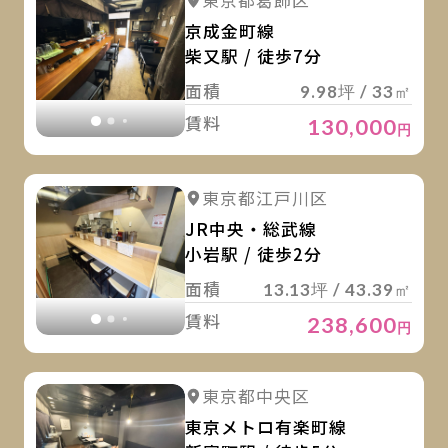
詳細を見る
東京都葛飾区
詳細を見る
京成金町線
柴又駅 / 徒歩7分
面積
9.98坪 / 33㎡
賃料
130,000
円
詳
詳細を見る
東京都江戸川区
詳細を見る
JR中央・総武線
小岩駅 / 徒歩2分
面積
13.13坪 / 43.39㎡
賃料
238,600
円
詳
詳細を見る
東京都中央区
詳細を見る
東京メトロ有楽町線