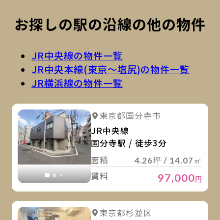
お探しの駅の沿線の他の物件
JR中央線の物件一覧
JR中央本線(東京～塩尻)の物件一覧
JR横浜線の物件一覧
詳
詳細を見る
東京都国分寺市
詳細を見る
JR中央線
国分寺駅 / 徒歩3分
面積
4.26坪 / 14.07㎡
賃料
97,000
円
詳
詳細を見る
東京都杉並区
詳細を見る