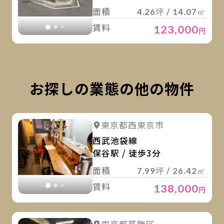
面積
4.26坪 / 14.07㎡
賃料
123,000
円
お探しの業態の他の物件
詳
詳細を見る
東京都西東京市
詳細を見る
西武池袋線
保谷駅 / 徒歩3分
面積
7.99坪 / 26.42㎡
賃料
138,000
円
詳