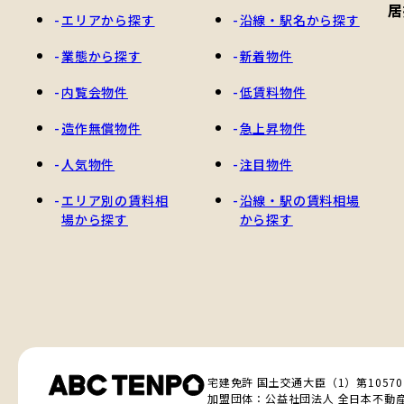
居
エリアから探す
沿線・駅名から探す
業態から探す
新着物件
内覧会物件
低賃料物件
造作無償物件
急上昇物件
人気物件
注目物件
エリア別の賃料相
沿線・駅の賃料相場
場から探す
から探す
宅建免許 国土交通大臣（1）第1057
加盟団体：公益社団法人 全日本不動