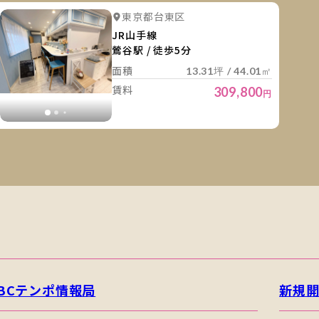
細を見る
詳細を
詳細を見る
詳細を見る
東京都台東区
詳細を見る
詳細を見る
詳細を見
JR山手線
鶯谷駅 / 徒歩5分
面積
13.31坪 / 44.01㎡
賃料
309,800
円
BCテンポ情報局
新規