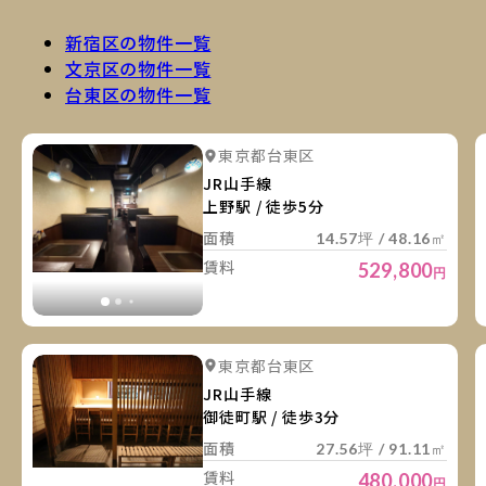
新宿区の物件一覧
文京区の物件一覧
台東区の物件一覧
詳
詳細を見る
東京都台東区
詳細を見る
JR山手線
上野駅 / 徒歩5分
面積
14.57坪 / 48.16㎡
賃料
529,800
円
詳
詳細を見る
東京都台東区
詳細を見る
JR山手線
御徒町駅 / 徒歩3分
面積
27.56坪 / 91.11㎡
賃料
480,000
円