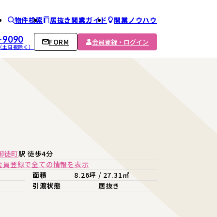
物件検索
居抜き開業ガイド
開業ノウハウ
ム
-9090
FORM
会員登録・ログイン
00 （土日祝除く）
御徒町
駅 徒歩4分
会員登録で全ての情報を表示
面積
8.26坪 / 27.31㎡
引渡状態
居抜き