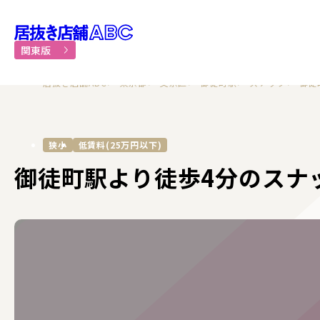
居抜き物件・貸店舗での飲食
関東版
居抜き店舗ABC
東京都
文京区
御徒町駅
スナック
御徒
狭小
低賃料(25万円以下)
御徒町駅より徒歩4分のスナ