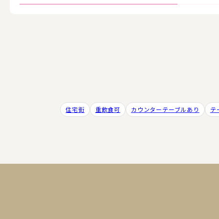
住宅街
重飲食可
カウンターテーブルあり
テ