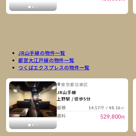
JR山手線の物件一覧
都営大江戸線の物件一覧
つくばエクスプレスの物件一覧
詳
詳細を見る
東京都台東区
詳細を見る
JR山手線
上野駅 / 徒歩5分
面積
14.57坪 / 48.16㎡
賃料
529,800
円