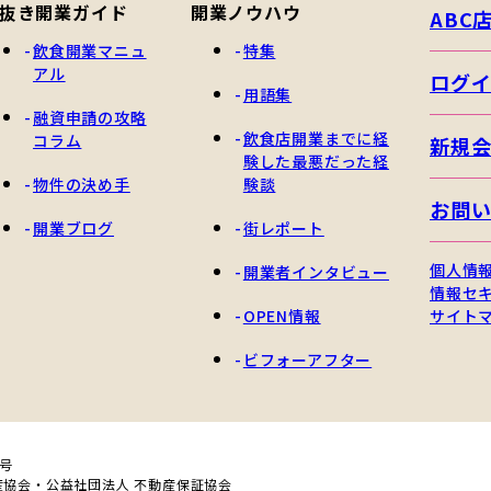
抜き開業ガイド
開業ノウハウ
ABC
飲食開業マニュ
特集
アル
ログ
用語集
融資申請の攻略
飲食店開業までに経
コラム
新規
験した最悪だった経
物件の決め手
験談
お問
開業ブログ
街レポート
個人情
開業者インタビュー
情報セ
OPEN情報
サイト
ビフォーアフター
0号
産協会・公益社団法人 不動産保証協会