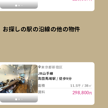
お探しの駅の沿線の他の物件
細を見る
詳細を
詳細を見る
詳細を見る
東京都新宿区
詳細を見る
詳細を見る
詳細を見
JR山手線
高田馬場駅 / 徒歩9分
面積
11.5坪 / 38㎡
賃料
298,800
円