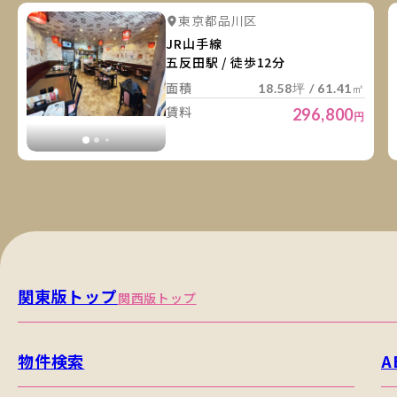
詳
詳細を見る
東京都品川区
詳細を見る
JR山手線
五反田駅 / 徒歩12分
面積
18.58坪 / 61.41㎡
賃料
296,800
円
関東版トップ
関西版トップ
物件検索
A