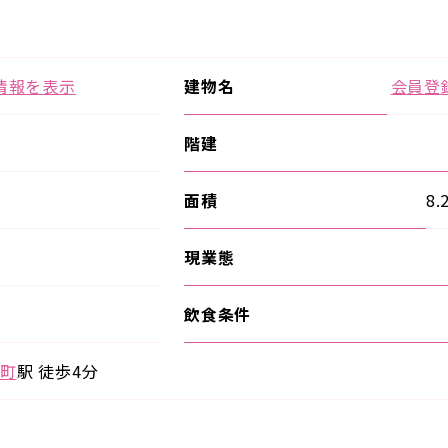
情報を表示
建物名
会員登
階建
面積
8.
現業態
飲食条件
町
駅 徒歩4分