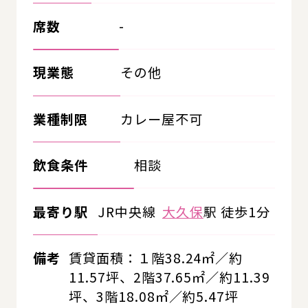
席数
-
現業態
その他
業種制限
カレー屋不可
飲食条件
相談
最寄り駅
JR中央線
大久保
駅 徒歩1分
備考
賃貸面積：１階38.24㎡／約
11.57坪、2階37.65㎡／約11.39
坪、3階18.08㎡／約5.47坪