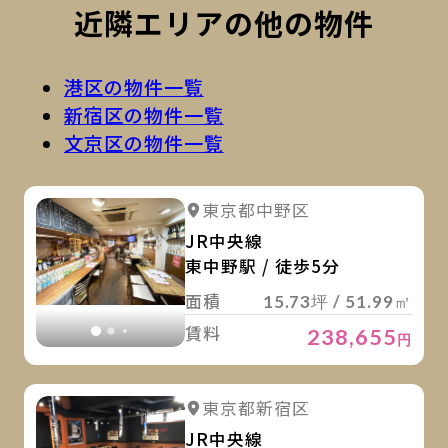
近隣エリアの他の物件
港区の物件一覧
新宿区の物件一覧
文京区の物件一覧
詳
詳細を見る
東京都中野区
詳細を見る
JR中央線
東中野駅 / 徒歩5分
面積
15.73坪 / 51.99㎡
賃料
238,655
円
詳
詳細を見る
東京都新宿区
詳細を見る
JR中央線