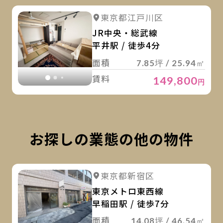
詳
詳細を見る
東京都江戸川区
詳細を見る
JR中央・総武線
平井駅 / 徒歩4分
面積
7.85坪 / 25.94㎡
賃料
149,800
円
お探しの業態の他の物件
詳
詳細を見る
東京都新宿区
詳細を見る
東京メトロ東西線
早稲田駅 / 徒歩7分
面積
14.08坪 / 46.54㎡