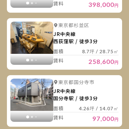
賃料
398,000
円
詳
詳細を見る
東京都杉並区
詳細を見る
JR中央線
西荻窪駅 / 徒歩3分
面積
8.7坪 / 28.75㎡
賃料
258,600
円
詳
詳細を見る
東京都国分寺市
詳細を見る
JR中央線
国分寺駅 / 徒歩3分
面積
4.26坪 / 14.07㎡
賃料
97,000
円