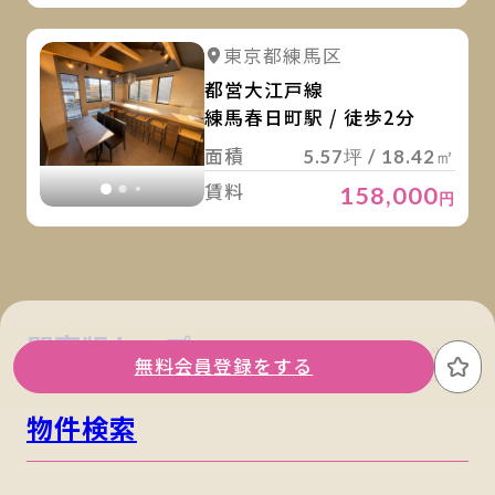
詳
詳細を見る
東京都練馬区
詳細を見る
都営大江戸線
練馬春日町駅 / 徒歩2分
面積
5.57坪 / 18.42㎡
賃料
158,000
円
関東版トップ
関西版トップ
無料会員登録をする
お
物件検索