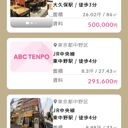
大久保駅 / 徒歩3分
面積
26.02坪 / 86㎡
賃料
500,000
円
詳
東京都中野区
JR中央線
東中野駅 / 徒歩4分
面積
8.3坪 / 27.43㎡
賃料
291,600
円
詳
詳細を見る
東京都中野区
JR中央線
東中野駅 / 徒歩4分
面積
9.98坪 / 33㎡