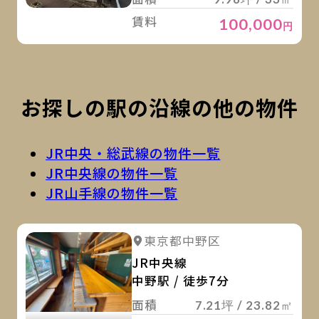
賃料
100,000
円
お探しの駅の沿線の他の物件
JR中央・総武線の物件一覧
JR中央線の物件一覧
JR山手線の物件一覧
詳
詳細を見る
東京都中野区
詳細を見る
JR中央線
中野駅 / 徒歩7分
面積
7.21坪 / 23.82㎡