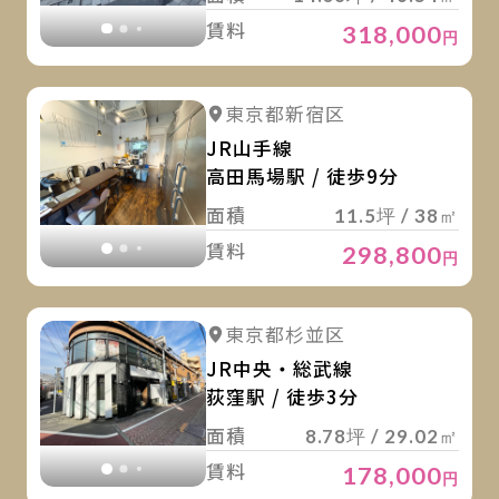
賃料
318,000
円
詳
詳細を見る
東京都新宿区
詳細を見る
JR山手線
高田馬場駅 / 徒歩9分
面積
11.5坪 / 38㎡
賃料
298,800
円
詳
詳細を見る
東京都杉並区
詳細を見る
JR中央・総武線
荻窪駅 / 徒歩3分
面積
8.78坪 / 29.02㎡
賃料
178,000
円