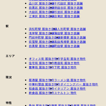
品川区 居抜き店舗
千代田区 居抜き店舗
目黒区 居抜き店舗
世田谷区 居抜き店舗
大田区 居抜き店舗
杉並区 居抜き店舗
江東区 居抜き店舗
台東区 居抜き店舗
駅
浜松町駅 居抜き店舗
人形町駅 居抜き店舗
浅草駅 居抜き店舗
蒲田駅 居抜き店舗
門前仲町駅 居抜き店舗
新橋駅 居抜き店舗
荻窪駅 居抜き店舗
高田馬場駅 居抜き店舗
目黒駅 居抜き店舗
町田駅 居抜き店舗
エリア
オフィス街 居抜き物件
学生街 居抜き物件
住宅街 居抜き物件
商店街 居抜き物件
繁華街 居抜き物件
下町 居抜き物件
現況
居酒屋 居抜き物件
ラーメン店 居抜き物件
中華料理店 居抜き物件
ダイニングバー 居抜き物件
和食店 居抜き物件
イタリアン 居抜き物件
飲食店 居抜き物件
スケルトン 物件
特性
角地 居抜き物件
路面 居抜き物件
個室 居抜き物件