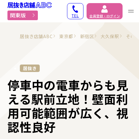
居抜き物件・貸店舗での
関東版
TEL
会員登録・ログイン
居抜き店舗ABC
東京都
新宿区
大久保駅
その
居抜き
停車中の電車からも見
える駅前立地！壁面利
用可能範囲が広く、視
認性良好