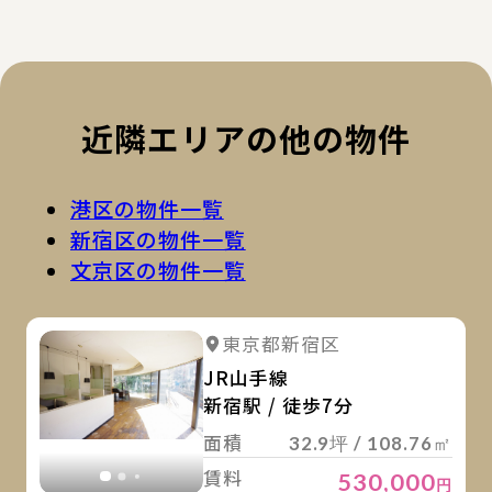
近隣エリアの他の物件
港区の物件一覧
新宿区の物件一覧
文京区の物件一覧
詳
詳細を見る
東京都新宿区
詳細を見る
JR山手線
新宿駅 / 徒歩7分
面積
32.9坪 / 108.76㎡
賃料
530,000
円