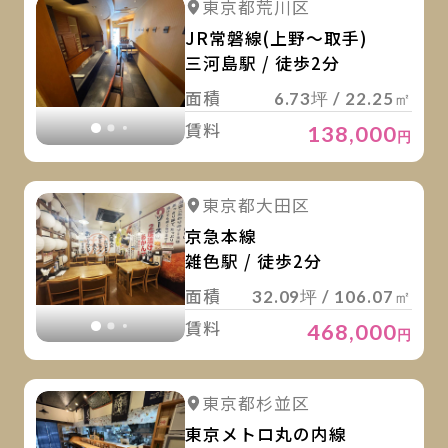
詳細を見る
東京都荒川区
詳細を見る
JR常磐線(上野～取手)
三河島駅 / 徒歩2分
面積
6.73坪 / 22.25㎡
賃料
138,000
円
詳
詳細を見る
東京都大田区
詳細を見る
京急本線
雑色駅 / 徒歩2分
面積
32.09坪 / 106.07㎡
賃料
468,000
円
詳
詳細を見る
東京都杉並区
詳細を見る
東京メトロ丸の内線