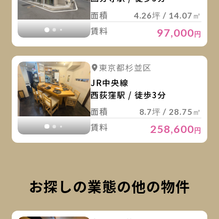
面積
4.26坪 / 14.07㎡
賃料
97,000
円
詳
詳細を見る
東京都杉並区
詳細を見る
JR中央線
西荻窪駅 / 徒歩3分
面積
8.7坪 / 28.75㎡
賃料
258,600
円
お探しの業態の他の物件
詳