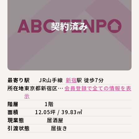
最寄り駅
JR山手線
新宿
駅 徒歩7分
所在地
東京都新宿区…
会員登録で全ての情報を表
示
階層
1階
面積
12.05坪 / 39.83㎡
現業態
居酒屋
引渡状態
居抜き