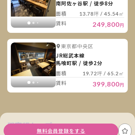
南阿佐ヶ谷駅 / 徒歩8分
面積
13.78坪 / 45.54㎡
賃料
249,800
円
詳
詳細を見る
東京都中央区
詳細を見る
JR総武本線
馬喰町駅 / 徒歩2分
面積
19.72坪 / 65.2㎡
賃料
399,800
円
関東版トップ
関西版トップ
無料会員登録をする
お