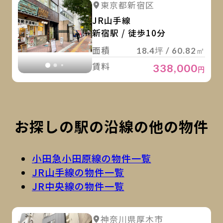
詳細を見る
東京都新宿区
詳細を見る
JR山手線
新宿駅 / 徒歩10分
面積
18.4坪 / 60.82㎡
賃料
338,000
円
お探しの駅の沿線の他の物件
小田急小田原線の物件一覧
JR山手線の物件一覧
JR中央線の物件一覧
詳
詳細を見る
神奈川県厚木市
詳細を見る