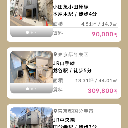
小田急小田原線
本厚木駅 / 徒歩4分
面積
4.51坪 / 14.9㎡
賃料
90,000
円
詳
詳細を見る
東京都台東区
詳細を見る
JR山手線
鶯谷駅 / 徒歩5分
面積
13.31坪 / 44.01㎡
賃料
309,800
円
詳
詳細を見る
東京都国分寺市
詳細を見る
JR中央線
国分寺駅 / 徒歩3分