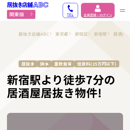
居抜き物件・貸店舗での
関東版
TEL
会員登録・ログイン
居抜き店舗ABC
東京都
新宿区
新宿駅
居酒屋
居抜き
狭小
重飲食可
低賃料(25万円以下)
新宿駅より徒歩7分の
居酒屋居抜き物件!