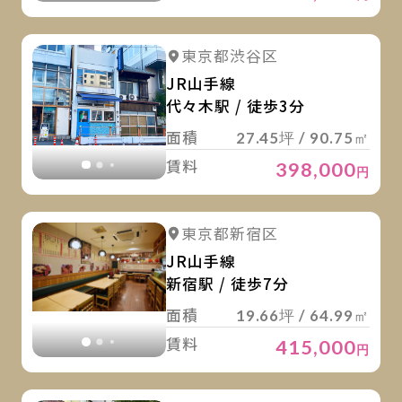
詳
詳細を見る
東京都渋谷区
詳細を見る
JR山手線
代々木駅 / 徒歩3分
面積
27.45坪 / 90.75㎡
賃料
398,000
円
詳
詳細を見る
東京都新宿区
詳細を見る
JR山手線
新宿駅 / 徒歩7分
面積
19.66坪 / 64.99㎡
賃料
415,000
円
詳