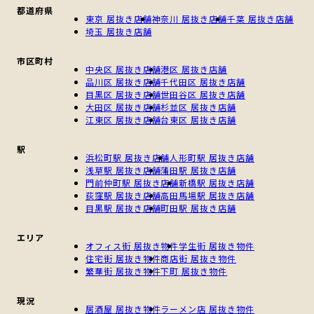
都道府県
東京 居抜き店舗
神奈川 居抜き店舗
千葉 居抜き店舗
埼玉 居抜き店舗
市区町村
中央区 居抜き店舗
港区 居抜き店舗
品川区 居抜き店舗
千代田区 居抜き店舗
目黒区 居抜き店舗
世田谷区 居抜き店舗
大田区 居抜き店舗
杉並区 居抜き店舗
江東区 居抜き店舗
台東区 居抜き店舗
駅
浜松町駅 居抜き店舗
人形町駅 居抜き店舗
浅草駅 居抜き店舗
蒲田駅 居抜き店舗
門前仲町駅 居抜き店舗
新橋駅 居抜き店舗
荻窪駅 居抜き店舗
高田馬場駅 居抜き店舗
目黒駅 居抜き店舗
町田駅 居抜き店舗
エリア
オフィス街 居抜き物件
学生街 居抜き物件
住宅街 居抜き物件
商店街 居抜き物件
繁華街 居抜き物件
下町 居抜き物件
現況
居酒屋 居抜き物件
ラーメン店 居抜き物件