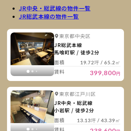
JR中央・総武線の物件一覧
JR総武本線の物件一覧
詳
詳細を見る
東京都中央区
詳細を見る
JR総武本線
馬喰町駅 / 徒歩2分
面積
19.72坪 / 65.2㎡
賃料
399,800
円
詳
詳細を見る
東京都江戸川区
詳細を見る
JR中央・総武線
小岩駅 / 徒歩2分
面積
13.13坪 / 43.39㎡
賃料
238,600