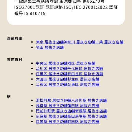
一級建築士事務所登録 東京都知事 第66270号
ISO27001認証 認証規格 ISO/IEC 27001:2022 認証
番号 IS 810715
都道府県
東京 居抜き店舗
神奈川 居抜き店舗
千葉 居抜き店舗
埼玉 居抜き店舗
市区町村
中央区 居抜き店舗
港区 居抜き店舗
品川区 居抜き店舗
千代田区 居抜き店舗
目黒区 居抜き店舗
世田谷区 居抜き店舗
大田区 居抜き店舗
杉並区 居抜き店舗
江東区 居抜き店舗
台東区 居抜き店舗
駅
浜松町駅 居抜き店舗
人形町駅 居抜き店舗
浅草駅 居抜き店舗
蒲田駅 居抜き店舗
門前仲町駅 居抜き店舗
新橋駅 居抜き店舗
荻窪駅 居抜き店舗
高田馬場駅 居抜き店舗
目黒駅 居抜き店舗
町田駅 居抜き店舗