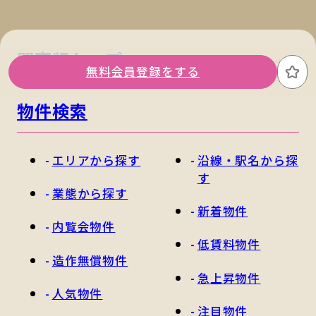
関東版トップ
関西版トップ
無料会員登録をする
お
物件検索
エリアから探す
沿線・駅名から探
す
業態から探す
新着物件
内覧会物件
低賃料物件
造作無償物件
急上昇物件
人気物件
注目物件