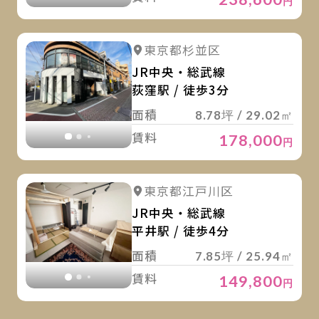
円
詳
詳細を見る
東京都杉並区
詳細を見る
JR中央・総武線
荻窪駅 / 徒歩3分
面積
8.78坪 / 29.02㎡
賃料
178,000
円
詳
詳細を見る
東京都江戸川区
詳細を見る
JR中央・総武線
平井駅 / 徒歩4分
面積
7.85坪 / 25.94㎡
賃料
149,800
円