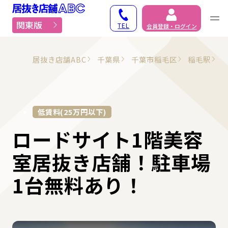
居抜き物件・貸店舗での
関東版
TEL
会員登録・ログイン
居抜き店舗ABC
千葉県
千葉市稲毛区
稲毛駅
低賃料(25万円以下)
ロードサイト1階美容
室居抜き店舗！駐車場
1台無料あり！