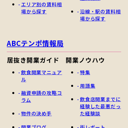
エリア別の賃料相
場から探す
沿線・駅の賃料相
場から探す
ABCテンポ情報局
居抜き開業ガイド
開業ノウハウ
飲食開業マニュア
特集
ル
用語集
融資申請の攻略コ
飲食店開業までに
ラム
経験した最悪だっ
物件の決め手
た経験談
開業ブログ
街レポート