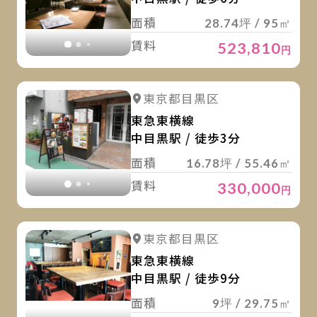
面積
28.74坪 / 95㎡
賃料
523,810
円
詳
詳細を見る
東京都目黒区
詳細を見る
東急東横線
中目黒駅 / 徒歩3分
面積
16.78坪 / 55.46㎡
賃料
330,000
円
詳
詳細を見る
東京都目黒区
詳細を見る
東急東横線
中目黒駅 / 徒歩9分
面積
9坪 / 29.75㎡