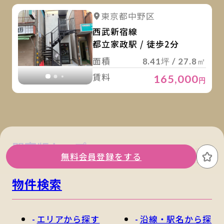
詳
詳細を見る
東京都中野区
詳細を見る
西武新宿線
都立家政駅 / 徒歩2分
面積
8.41坪 / 27.8㎡
賃料
165,000
円
関東版トップ
関西版トップ
無料会員登録をする
お
物件検索
エリアから探す
沿線・駅名から探