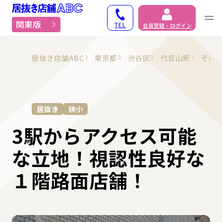
居抜き物件・貸店舗での
関東版
TEL
会員登録・ログイン
居抜き店舗ABC
東京都
渋谷区
代官山駅
その
居抜き
狭小
3駅からアクセス可能
な立地！視認性良好な
１階路面店舗！