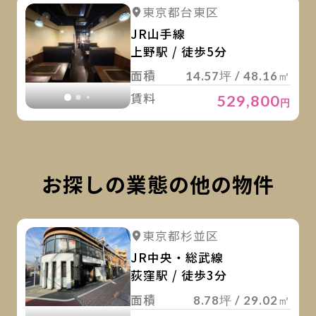
詳
詳細を見る
東京都台東区
詳細を見る
JR山手線
上野駅 / 徒歩5分
面積
14.57坪 / 48.16㎡
賃料
529,800
円
お探しの業態の他の物件
詳
詳細を見る
東京都杉並区
詳細を見る
JR中央・総武線
荻窪駅 / 徒歩3分
面積
8.78坪 / 29.02㎡