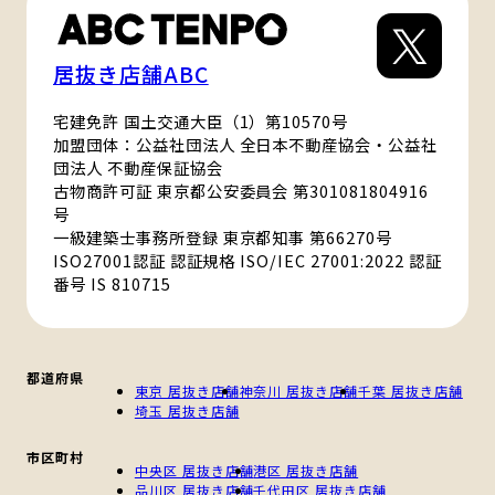
居抜き店舗ABC
宅建免許 国土交通大臣（1）第10570号
加盟団体：公益社団法人 全日本不動産協会・公益社
団法人 不動産保証協会
古物商許可証 東京都公安委員会 第301081804916
号
一級建築士事務所登録 東京都知事 第66270号
ISO27001認証 認証規格 ISO/IEC 27001:2022 認証
番号 IS 810715
都道府県
東京 居抜き店舗
神奈川 居抜き店舗
千葉 居抜き店舗
埼玉 居抜き店舗
市区町村
中央区 居抜き店舗
港区 居抜き店舗
品川区 居抜き店舗
千代田区 居抜き店舗