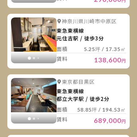
円
詳
詳細を見る
神奈川県川崎市中原区
詳細を見る
東急東横線
元住吉駅 / 徒歩3分
面積
5.25坪 / 17.35㎡
賃料
138,600
円
詳
詳細を見る
東京都目黒区
詳細を見る
東急東横線
都立大学駅 / 徒歩2分
面積
58.85坪 / 194.53㎡
賃料
689,000
円