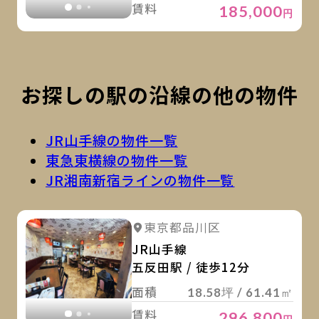
賃料
185,000
円
お探しの駅の沿線の他の物件
JR山手線の物件一覧
東急東横線の物件一覧
JR湘南新宿ラインの物件一覧
詳
詳細を見る
東京都品川区
詳細を見る
JR山手線
五反田駅 / 徒歩12分
面積
18.58坪 / 61.41㎡
賃料
296,800