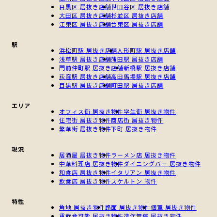
目黒区 居抜き店舗
世田谷区 居抜き店舗
大田区 居抜き店舗
杉並区 居抜き店舗
江東区 居抜き店舗
台東区 居抜き店舗
駅
浜松町駅 居抜き店舗
人形町駅 居抜き店舗
浅草駅 居抜き店舗
蒲田駅 居抜き店舗
門前仲町駅 居抜き店舗
新橋駅 居抜き店舗
荻窪駅 居抜き店舗
高田馬場駅 居抜き店舗
目黒駅 居抜き店舗
町田駅 居抜き店舗
エリア
オフィス街 居抜き物件
学生街 居抜き物件
住宅街 居抜き物件
商店街 居抜き物件
繁華街 居抜き物件
下町 居抜き物件
現況
居酒屋 居抜き物件
ラーメン店 居抜き物件
中華料理店 居抜き物件
ダイニングバー 居抜き物件
和食店 居抜き物件
イタリアン 居抜き物件
飲食店 居抜き物件
スケルトン 物件
特性
角地 居抜き物件
路面 居抜き物件
個室 居抜き物件
重飲食可能 居抜き物件
造作無償 居抜き物件