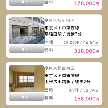
賃料
178,000
円
詳
詳細を見る
東京都新宿区
詳細を見る
東京メトロ東西線
早稲田駅 / 徒歩7分
面積
14.08坪 / 46.54㎡
賃料
318,000
円
詳
詳細を見る
東京都台東区
詳細を見る
東京メトロ銀座線
上野広小路駅 / 徒歩2分
面積
9.9坪 / 32.74㎡
賃料
168,000
円