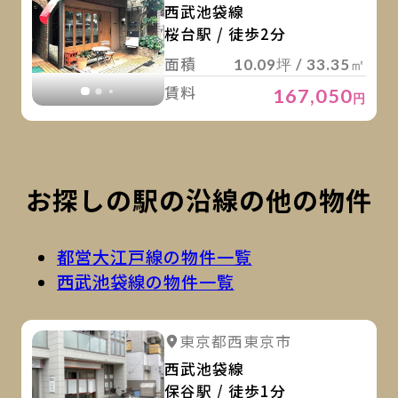
西武池袋線
桜台駅 / 徒歩2分
面積
10.09坪 / 33.35㎡
賃料
167,050
円
お探しの駅の沿線の他の物件
都営大江戸線の物件一覧
西武池袋線の物件一覧
詳
詳細を見る
東京都西東京市
詳細を見る
西武池袋線
保谷駅 / 徒歩1分