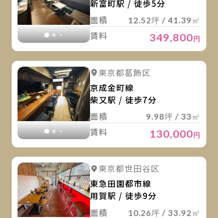
新富町駅 / 徒歩5分
面積
12.52坪 / 41.39㎡
賃料
349,800
円
詳
詳細を見る
東京都葛飾区
詳細を見る
京成金町線
柴又駅 / 徒歩7分
面積
9.98坪 / 33㎡
賃料
130,000
円
詳
詳細を見る
東京都世田谷区
詳細を見る
東急田園都市線
用賀駅 / 徒歩9分
面積
10.26坪 / 33.92㎡