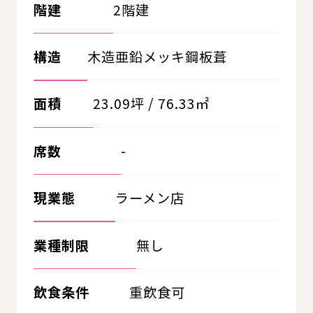
階建
2階建
構造
木造亜鉛メッキ鋼板葺
面積
23.09坪 / 76.33㎡
席数
-
現業態
ラーメン店
業種制限
無し
飲食条件
重飲食可