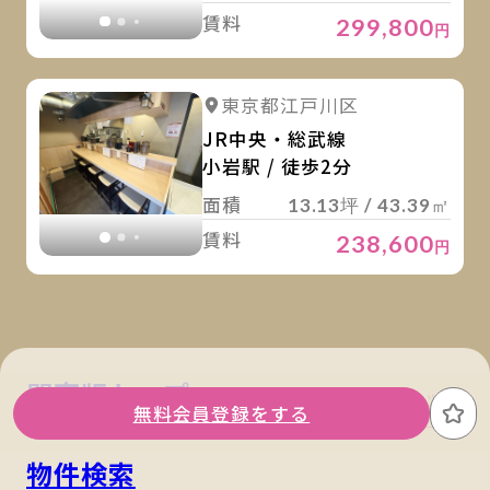
賃料
299,800
円
詳
詳細を見る
東京都江戸川区
詳細を見る
JR中央・総武線
小岩駅 / 徒歩2分
面積
13.13坪 / 43.39㎡
賃料
238,600
円
関東版トップ
関西版トップ
無料会員登録をする
お
物件検索