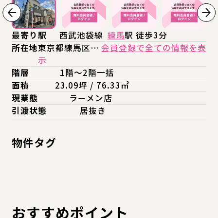
最寄り駅
西武池袋線
練馬
駅 徒歩3分
所在地
東京都練馬区…
会員登録で全ての情報を表
示
階層
1階～2階一括
面積
23.09坪 / 76.33㎡
現業態
ラーメン店
引渡状態
居抜き
物件タグ
おすすめポイント