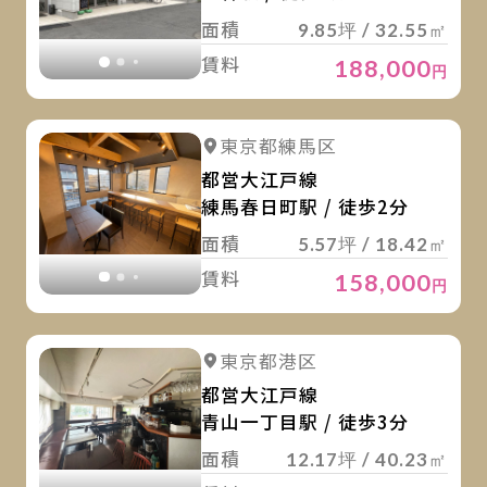
面積
9.85坪 / 32.55㎡
賃料
188,000
円
詳
詳細を見る
東京都練馬区
詳細を見る
都営大江戸線
練馬春日町駅 / 徒歩2分
面積
5.57坪 / 18.42㎡
賃料
158,000
円
詳
詳細を見る
東京都港区
詳細を見る
都営大江戸線
青山一丁目駅 / 徒歩3分
面積
12.17坪 / 40.23㎡