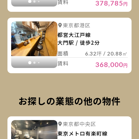
賃料
378,785
円
詳
詳細を見る
東京都港区
詳細を見る
都営大江戸線
大門駅 / 徒歩2分
面積
6.32坪 / 20.88㎡
賃料
368,000
円
お探しの業態の他の物件
詳
詳細を見る
東京都中央区
詳細を見る
東京メトロ有楽町線