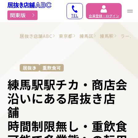
居抜き物件・貸店舗での
関東版
TEL
会員登録・ログイン
居抜き店舗ABC
東京都
練馬区
練馬駅
ラーメ
居抜き
重飲食可
練馬駅駅チカ・商店会
沿いにある居抜き店
舗
時間制限無し・重飲食