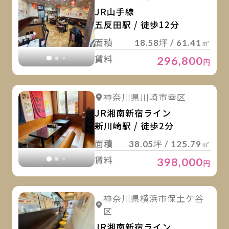
JR山手線
五反田駅 / 徒歩12分
面積
18.58坪 / 61.41㎡
賃料
296,800
円
詳
詳細を見る
神奈川県川崎市幸区
詳細を見る
JR湘南新宿ライン
新川崎駅 / 徒歩2分
面積
38.05坪 / 125.79㎡
賃料
398,000
円
詳
詳細を見る
神奈川県横浜市保土ケ谷
詳細を見る
区
JR湘南新宿ライン