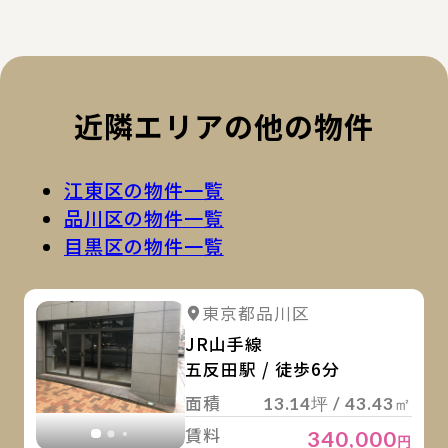
近隣エリアの他の物件
江東区の物件一覧
品川区の物件一覧
目黒区の物件一覧
詳
詳細を見る
東京都品川区
詳細を見る
JR山手線
五反田駅 / 徒歩6分
面積
13.14坪 / 43.43㎡
賃料
340,000
円