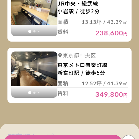
JR中央・総武線
小岩駅 / 徒歩2分
面積
13.13坪 / 43.39㎡
賃料
238,600
円
詳
詳細を見る
東京都中央区
詳細を見る
東京メトロ有楽町線
新富町駅 / 徒歩5分
面積
12.52坪 / 41.39㎡
賃料
349,800
円
関東版トップ
関西版トップ