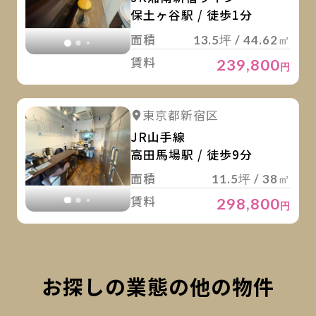
保土ヶ谷駅 / 徒歩1分
面積
13.5坪 / 44.62㎡
賃料
239,800
円
詳
詳細を見る
東京都新宿区
詳細を見る
JR山手線
高田馬場駅 / 徒歩9分
面積
11.5坪 / 38㎡
賃料
298,800
円
お探しの業態の他の物件