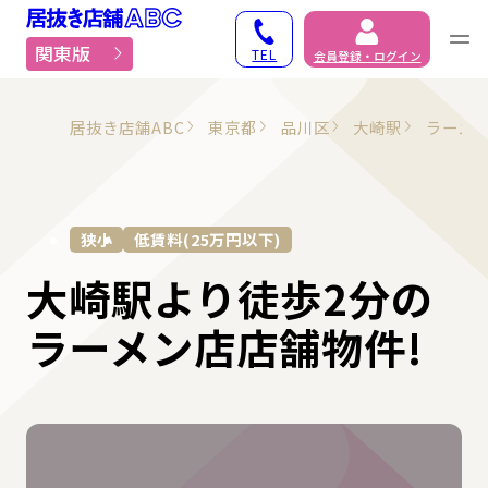
居抜き物件・貸店舗での
関東版
TEL
会員登録・ログイン
居抜き店舗ABC
東京都
品川区
大崎駅
ラーメ
狭小
低賃料(25万円以下)
大崎駅より徒歩2分の
ラーメン店店舗物件!