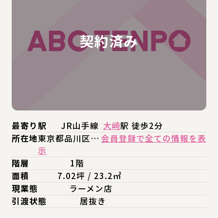
最寄り駅
JR山手線
大崎
駅 徒歩2分
所在地
東京都品川区…
会員登録で全ての情報を表
示
階層
1階
面積
7.02坪 / 23.2㎡
現業態
ラーメン店
引渡状態
居抜き