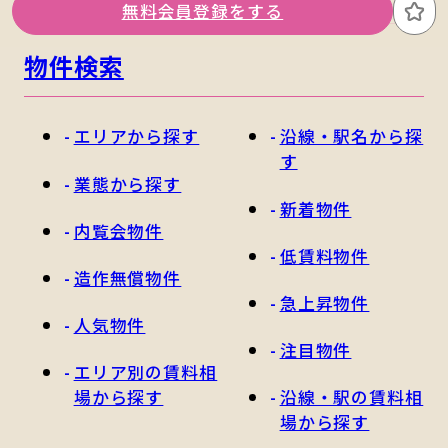
無料会員登録をする
お
物件検索
エリアから探す
沿線・駅名から探
す
業態から探す
新着物件
内覧会物件
低賃料物件
造作無償物件
急上昇物件
人気物件
注目物件
エリア別の賃料相
場から探す
沿線・駅の賃料相
場から探す