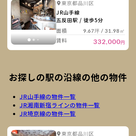
詳細を見る
東京都品川区
詳細を見る
JR山手線
五反田駅 / 徒歩5分
面積
9.67坪 / 31.98㎡
賃料
332,000
円
お探しの駅の沿線の他の物件
JR山手線の物件一覧
JR湘南新宿ラインの物件一覧
JR埼京線の物件一覧
詳
詳細を見る
東京都品川区
詳細を見る