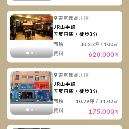
詳
詳細を見る
東京都品川区
詳細を見る
JR山手線
五反田駅 / 徒歩3分
面積
30.25坪 / 100㎡
賃料
620,000
円
詳
詳細を見る
東京都品川区
詳細を見る
JR山手線
五反田駅 / 徒歩3分
面積
10.29坪 / 34.02㎡
賃料
175,000
円
詳