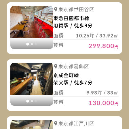
詳
詳細を見る
東京都世田谷区
詳細を見る
東急田園都市線
用賀駅 / 徒歩9分
面積
10.26坪 / 33.92㎡
賃料
299,800
円
詳
詳細を見る
東京都葛飾区
詳細を見る
京成金町線
柴又駅 / 徒歩7分
面積
9.98坪 / 33㎡
賃料
130,000
円
詳
詳細を見る
東京都江戸川区
詳細を見る