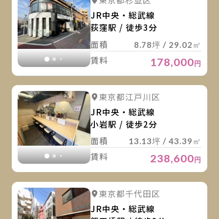
詳細を見る
東京都杉並区
詳細を見る
JR中央・総武線
荻窪駅 / 徒歩3分
面積
8.78坪 / 29.02㎡
賃料
178,000
円
詳
詳細を見る
東京都江戸川区
詳細を見る
JR中央・総武線
小岩駅 / 徒歩2分
面積
13.13坪 / 43.39㎡
賃料
238,600
円
詳
詳細を見る
東京都千代田区
JR中央・総武線