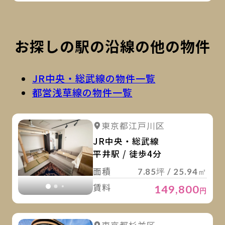
お探しの駅の沿線の他の物件
JR中央・総武線の物件一覧
都営浅草線の物件一覧
詳
詳細を見る
東京都江戸川区
詳細を見る
JR中央・総武線
平井駅 / 徒歩4分
面積
7.85坪 / 25.94㎡
賃料
149,800
円
詳