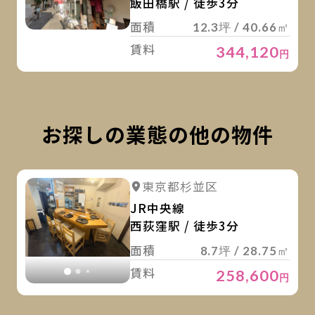
飯田橋駅 / 徒歩3分
面積
12.3坪 / 40.66㎡
賃料
344,120
円
お探しの業態の他の物件
詳
詳細を見る
東京都杉並区
詳細を見る
JR中央線
西荻窪駅 / 徒歩3分
面積
8.7坪 / 28.75㎡
賃料
258,600
円