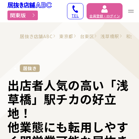
居抜き物件・貸店舗での
関東版
TEL
会員登録・ログイン
居抜き店舗ABC
東京都
台東区
浅草橋駅
和食
居抜き
出店者⼈気の高い「浅
草橋」駅チカの好立
地！
他業態にも転用しやす