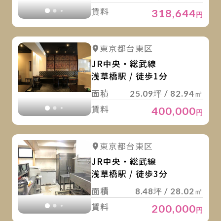
賃料
318,644
円
詳
詳細を見る
東京都台東区
詳細を見る
JR中央・総武線
浅草橋駅 / 徒歩1分
面積
25.09坪 / 82.94㎡
賃料
400,000
円
詳
詳細を見る
東京都台東区
詳細を見る
JR中央・総武線
浅草橋駅 / 徒歩3分
面積
8.48坪 / 28.02㎡
賃料
200,000
円