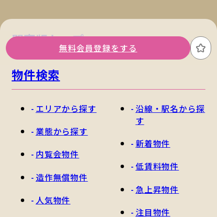
関東版トップ
関西版トップ
無料会員登録をする
お
物件検索
エリアから探す
沿線・駅名から探
す
業態から探す
新着物件
内覧会物件
低賃料物件
造作無償物件
急上昇物件
人気物件
注目物件