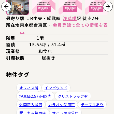
最寄り駅
JR中央・総武線
浅草橋
駅 徒歩2分
所在地
東京都台東区…
会員登録で全ての情報を表
示
階層
1階
面積
15.55坪 / 51.4㎡
現業態
和食店
引渡状態
居抜き
物件タグ
オフィス街
インバウンド
坪単価2.5万円以内
グリストラップ有
外国籍入居可
カラオケ使用可
テーブルあり
駅チカ＆路面店
サイト限定公開