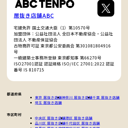
居抜き店舗ABC
宅建免許 国土交通大臣（1）第10570号
加盟団体：公益社団法人 全日本不動産協会・公益社
団法人 不動産保証協会
古物商許可証 東京都公安委員会 第301081804916
号
一級建築士事務所登録 東京都知事 第66270号
ISO27001認証 認証規格 ISO/IEC 27001:2022 認証
番号 IS 810715
都道府県
東京 居抜き店舗
神奈川 居抜き店舗
千葉 居抜き店舗
埼玉 居抜き店舗
市区町村
中央区 居抜き店舗
港区 居抜き店舗
品川区 居抜き店舗
千代田区 居抜き店舗