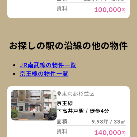
賃料
100,000
円
お探しの駅の沿線の他の物件
JR南武線の物件一覧
京王線の物件一覧
詳
詳細を見る
東京都杉並区
京王線
下高井戸駅 / 徒歩4分
面積
9.98坪 / 33㎡
賃料
140,000
円