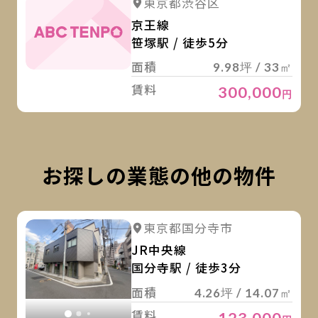
東京都渋谷区
京王線
笹塚駅 / 徒歩5分
面積
9.98坪 / 33㎡
賃料
300,000
円
お探しの業態の他の物件
詳
詳細を見る
東京都国分寺市
詳細を見る
JR中央線
国分寺駅 / 徒歩3分
面積
4.26坪 / 14.07㎡
賃料
123,000