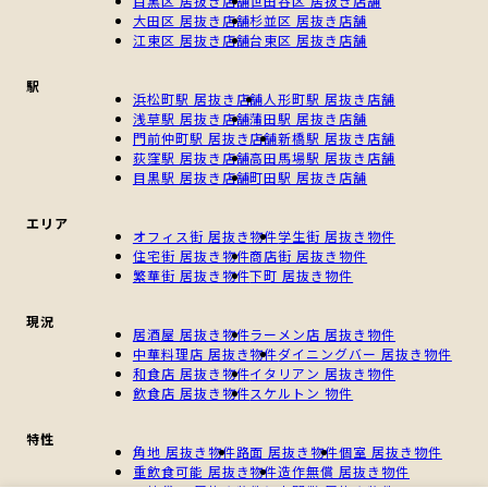
目黒区 居抜き店舗
世田谷区 居抜き店舗
大田区 居抜き店舗
杉並区 居抜き店舗
江東区 居抜き店舗
台東区 居抜き店舗
駅
浜松町駅 居抜き店舗
人形町駅 居抜き店舗
浅草駅 居抜き店舗
蒲田駅 居抜き店舗
門前仲町駅 居抜き店舗
新橋駅 居抜き店舗
荻窪駅 居抜き店舗
高田馬場駅 居抜き店舗
目黒駅 居抜き店舗
町田駅 居抜き店舗
エリア
オフィス街 居抜き物件
学生街 居抜き物件
住宅街 居抜き物件
商店街 居抜き物件
繁華街 居抜き物件
下町 居抜き物件
現況
居酒屋 居抜き物件
ラーメン店 居抜き物件
中華料理店 居抜き物件
ダイニングバー 居抜き物件
和食店 居抜き物件
イタリアン 居抜き物件
飲食店 居抜き物件
スケルトン 物件
特性
角地 居抜き物件
路面 居抜き物件
個室 居抜き物件
重飲食可能 居抜き物件
造作無償 居抜き物件