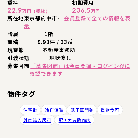
賃料
初期費用
22.9
236.5
万円（税抜）
万円
所在地
東京都府中市…
会員登録で全ての情報を表
示
階層
1階
面積
9.98坪 / 33㎡
現業態
不動産事務所
引渡状態
現状渡し
募集図面
「募集図面」は会員登録・ログイン後に
確認できます
物件タグ
住宅街
造作無償
低予算開業
重飲食可
外国籍入居可
駅チカ＆路面店