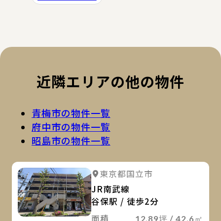
近隣エリアの他の物件
青梅市の物件一覧
府中市の物件一覧
昭島市の物件一覧
詳
詳細を見る
東京都国立市
JR南武線
谷保駅 / 徒歩2分
面積
12.89坪 / 42.6㎡