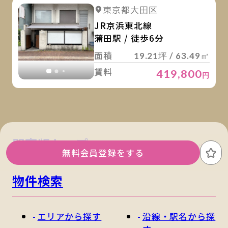
詳
詳細を見る
東京都大田区
詳細を見る
JR京浜東北線
蒲田駅 / 徒歩6分
面積
19.21坪 / 63.49㎡
賃料
419,800
円
関東版トップ
関西版トップ
無料会員登録をする
お
物件検索
エリアから探す
沿線・駅名から探