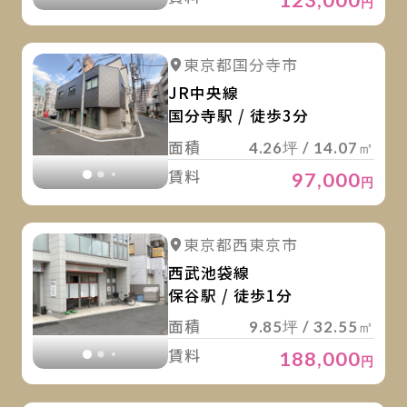
円
詳
詳細を見る
東京都国分寺市
詳細を見る
JR中央線
国分寺駅 / 徒歩3分
面積
4.26坪 / 14.07㎡
賃料
97,000
円
詳
詳細を見る
東京都西東京市
詳細を見る
西武池袋線
保谷駅 / 徒歩1分
面積
9.85坪 / 32.55㎡
賃料
188,000
円