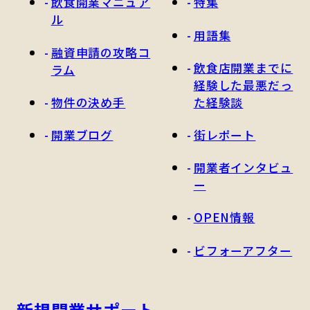
飲食開業マニュア
特集
ル
用語集
融資申請の攻略コ
飲食店開業までに
ラム
経験した最悪だっ
物件の決め手
た経験談
開業ブログ
街レポート
開業者インタビュ
ー
OPEN情報
ビフォーアフター
新規開業サポート