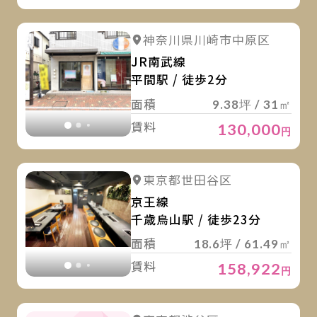
詳
詳細を見る
神奈川県川崎市中原区
詳細を見る
JR南武線
平間駅 / 徒歩2分
面積
9.38坪 / 31㎡
賃料
130,000
円
詳
詳細を見る
東京都世田谷区
詳細を見る
京王線
千歳烏山駅 / 徒歩23分
面積
18.6坪 / 61.49㎡
賃料
158,922
円
詳