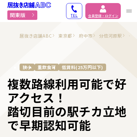
居抜き物件・貸店舗での
関東版
TEL
会員登録・ログイン
居抜き店舗ABC
東京都
府中市
分倍河原駅
そ
狭小
重飲食可
低賃料(25万円以下)
複数路線利用可能で好
アクセス！
踏切目前の駅チカ立地
で早期認知可能