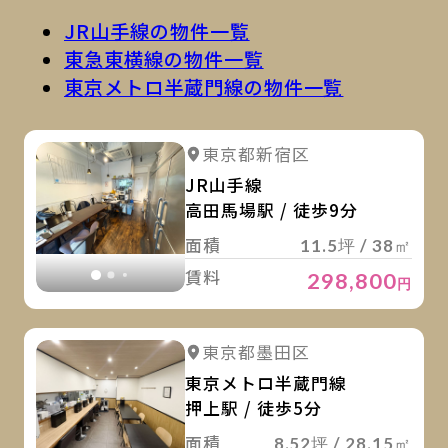
JR山手線の物件一覧
東急東横線の物件一覧
東京メトロ半蔵門線の物件一覧
詳
詳細を見る
東京都新宿区
詳細を見る
JR山手線
高田馬場駅 / 徒歩9分
面積
11.5坪 / 38㎡
賃料
298,800
円
詳
詳細を見る
東京都墨田区
詳細を見る
東京メトロ半蔵門線
押上駅 / 徒歩5分
面積
8.52坪 / 28.15㎡