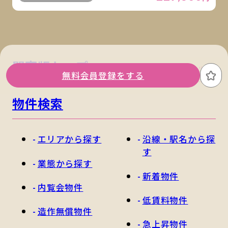
関東版トップ
関西版トップ
無料会員登録をする
お
物件検索
エリアから探す
沿線・駅名から探
す
業態から探す
新着物件
内覧会物件
低賃料物件
造作無償物件
急上昇物件