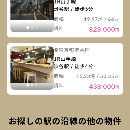
JR山手線
渋谷駅 / 徒歩5分
面積
19.97坪 / 66㎡
賃料
828,000
円
詳
詳細を見る
東京都渋谷区
詳細を見る
JR山手線
渋谷駅 / 徒歩4分
面積
15.23坪 / 50.35㎡
賃料
438,000
円
お探しの駅の沿線の他の物件