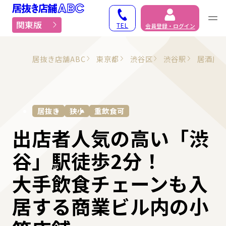
居抜き物件・貸店舗での
関東版
TEL
会員登録・ログイン
居抜き店舗ABC
東京都
渋谷区
渋谷駅
居酒屋
居抜き
狭小
重飲食可
出店者⼈気の高い「渋
谷」駅徒歩2分！
大手飲食チェーンも入
居する商業ビル内の小