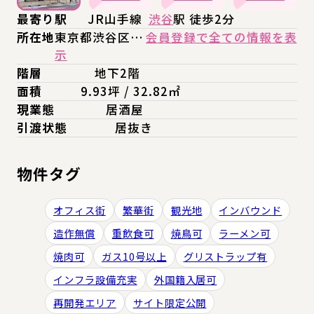
最寄り駅
JR山手線
渋谷
駅 徒歩2分
所在地
東京都渋谷区…
会員登録で全ての情報を表
示
階層
地下2階
面積
9.93坪 / 32.82㎡
現業態
居酒屋
引渡状態
居抜き
物件タグ
オフィス街
繁華街
観光地
インバウンド
造作無償
重飲食可
焼鳥可
ラーメン可
焼肉可
ガス10号以上
グリストラップ有
インフラ設備充実
外国籍入居可
再開発エリア
サイト限定公開