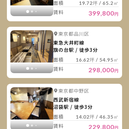
面積
19.72坪 / 65.2㎡
賃料
399,800
円
詳
詳細を見る
東京都品川区
詳細を見る
東急大井町線
旗の台駅 / 徒歩3分
面積
16.62坪 / 54.95㎡
賃料
298,000
円
詳
詳細を見る
東京都中野区
詳細を見る
西武新宿線
沼袋駅 / 徒歩3分
面積
14.02坪 / 46.35㎡
賃料
229,800
円