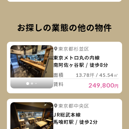
お探しの業態の他の物件
詳
詳細を見る
東京都杉並区
詳細を見る
東京メトロ丸の内線
南阿佐ヶ谷駅 / 徒歩8分
面積
13.78坪 / 45.54㎡
賃料
249,800
円
詳
詳細を見る
東京都中央区
詳細を見る
JR総武本線
馬喰町駅 / 徒歩2分