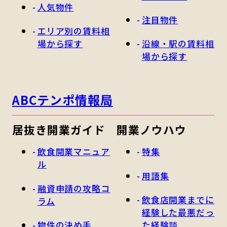
人気物件
注目物件
エリア別の賃料相
場から探す
沿線・駅の賃料相
場から探す
ABCテンポ情報局
居抜き開業ガイド
開業ノウハウ
飲食開業マニュア
特集
ル
用語集
融資申請の攻略コ
飲食店開業までに
ラム
経験した最悪だっ
物件の決め手
た経験談