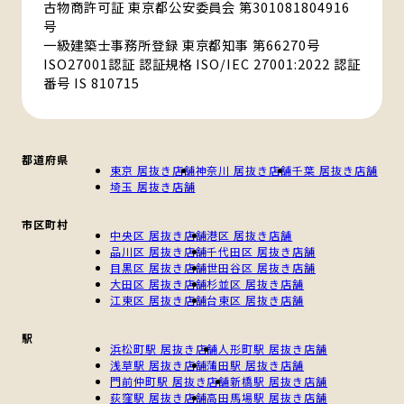
古物商許可証 東京都公安委員会 第301081804916
号
一級建築士事務所登録 東京都知事 第66270号
ISO27001認証 認証規格 ISO/IEC 27001:2022 認証
番号 IS 810715
都道府県
東京 居抜き店舗
神奈川 居抜き店舗
千葉 居抜き店舗
埼玉 居抜き店舗
市区町村
中央区 居抜き店舗
港区 居抜き店舗
品川区 居抜き店舗
千代田区 居抜き店舗
目黒区 居抜き店舗
世田谷区 居抜き店舗
大田区 居抜き店舗
杉並区 居抜き店舗
江東区 居抜き店舗
台東区 居抜き店舗
駅
浜松町駅 居抜き店舗
人形町駅 居抜き店舗
浅草駅 居抜き店舗
蒲田駅 居抜き店舗
門前仲町駅 居抜き店舗
新橋駅 居抜き店舗
荻窪駅 居抜き店舗
高田馬場駅 居抜き店舗