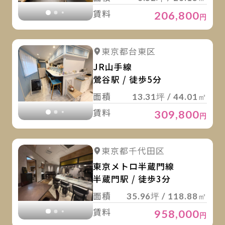
賃料
206,800
円
詳
詳細を見る
東京都台東区
詳細を見る
JR山手線
鶯谷駅 / 徒歩5分
面積
13.31坪 / 44.01㎡
賃料
309,800
円
詳
詳細を見る
東京都千代田区
詳細を見る
東京メトロ半蔵門線
半蔵門駅 / 徒歩3分
面積
35.96坪 / 118.88㎡
賃料
958,000
円