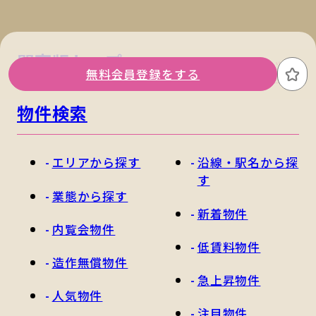
関東版トップ
関西版トップ
無料会員登録をする
お
物件検索
エリアから探す
沿線・駅名から探
す
業態から探す
新着物件
内覧会物件
低賃料物件
造作無償物件
急上昇物件
人気物件
注目物件