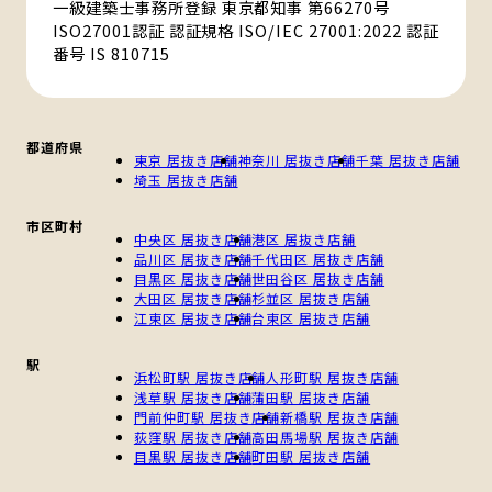
一級建築士事務所登録 東京都知事 第66270号
ISO27001認証 認証規格 ISO/IEC 27001:2022 認証
番号 IS 810715
都道府県
東京 居抜き店舗
神奈川 居抜き店舗
千葉 居抜き店舗
埼玉 居抜き店舗
市区町村
中央区 居抜き店舗
港区 居抜き店舗
品川区 居抜き店舗
千代田区 居抜き店舗
目黒区 居抜き店舗
世田谷区 居抜き店舗
大田区 居抜き店舗
杉並区 居抜き店舗
江東区 居抜き店舗
台東区 居抜き店舗
駅
浜松町駅 居抜き店舗
人形町駅 居抜き店舗
浅草駅 居抜き店舗
蒲田駅 居抜き店舗
門前仲町駅 居抜き店舗
新橋駅 居抜き店舗
荻窪駅 居抜き店舗
高田馬場駅 居抜き店舗
目黒駅 居抜き店舗
町田駅 居抜き店舗