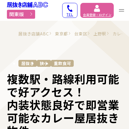
居抜き物件・貸店舗での
関東版
TEL
会員登録・ログイン
居抜き店舗ABC
東京都
台東区
上野駅
カレー
居抜き
狭小
重飲食可
複数駅・路線利用可能
で好アクセス！
内装状態良好で即営業
可能なカレー屋居抜き