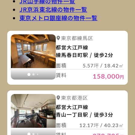
JR山手線の物件一覧
JR京浜東北線の物件一覧
東京メトロ銀座線の物件一覧
詳
詳細を見る
東京都練馬区
詳細を見る
都営大江戸線
練馬春日町駅 / 徒歩2分
面積
5.57坪 / 18.42㎡
賃料
158,000
円
詳
詳細を見る
東京都港区
詳細を見る
都営大江戸線
青山一丁目駅 / 徒歩3分
面積
12.17坪 / 40.23㎡
賃料