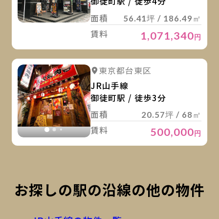
御徒町駅 / 徒歩4分
面積
56.41坪 / 186.49㎡
賃料
1,071,340
円
詳
詳細を見る
東京都台東区
詳細を見る
JR山手線
御徒町駅 / 徒歩3分
面積
20.57坪 / 68㎡
賃料
500,000
円
お探しの駅の沿線の他の物件