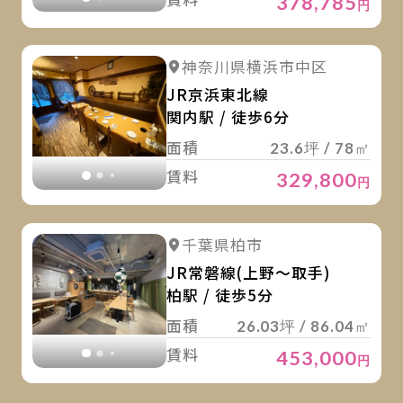
378,785
円
詳
詳細を見る
神奈川県横浜市中区
詳細を見る
JR京浜東北線
関内駅 / 徒歩6分
面積
23.6坪 / 78㎡
賃料
329,800
円
詳
詳細を見る
千葉県柏市
詳細を見る
JR常磐線(上野～取手)
柏駅 / 徒歩5分
面積
26.03坪 / 86.04㎡
賃料
453,000
円