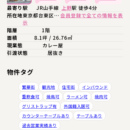
最寄り駅
JR山手線
上野
駅 徒歩4分
所在地
東京都台東区…
会員登録で全ての情報を表
示
階層
1階
面積
8.1坪 / 26.76㎡
現業態
カレー屋
引渡状態
居抜き
物件タグ
繁華街
観光地
住宅街
インバウンド
重飲食可
焼鳥可
ラーメン可
焼肉可
グリストラップ有
外国籍入居可
カウンターテーブルあり
テーブルあり
過去営業実績あり