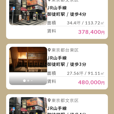
詳細を見る
JR山手線
御徒町駅 / 徒歩4分
面積
34.4坪 / 113.72㎡
賃料
378,400
円
詳
詳細を見る
東京都台東区
詳細を見る
JR山手線
御徒町駅 / 徒歩3分
面積
27.56坪 / 91.11㎡
賃料
480,000
円
詳
詳細を見る
東京都文京区
JR山手線