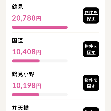
鶴見
物件を
20,788
円
探す
国道
物件を
10,408
円
探す
鶴見小野
物件を
10,198
円
探す
弁天橋