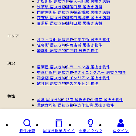
浜松町駅 居抜き店舗
人形町駅 居抜き店舗
浅草駅 居抜き店舗
蒲田駅 居抜き店舗
門前仲町駅 居抜き店舗
新橋駅 居抜き店舗
荻窪駅 居抜き店舗
高田馬場駅 居抜き店舗
目黒駅 居抜き店舗
町田駅 居抜き店舗
エリア
オフィス街 居抜き物件
学生街 居抜き物件
住宅街 居抜き物件
商店街 居抜き物件
繁華街 居抜き物件
下町 居抜き物件
現況
居酒屋 居抜き物件
ラーメン店 居抜き物件
中華料理店 居抜き物件
ダイニングバー 居抜き物件
和食店 居抜き物件
イタリアン 居抜き物件
飲食店 居抜き物件
スケルトン 物件
特性
角地 居抜き物件
路面 居抜き物件
個室 居抜き物件
重飲食可能 居抜き物件
造作無償 居抜き物件
一棟貸し 居抜き物件
個人開業 居抜き物件
新規開業 居抜き物件
物件検索
居抜き開業ガイド
開業ノウハウ
ログイン