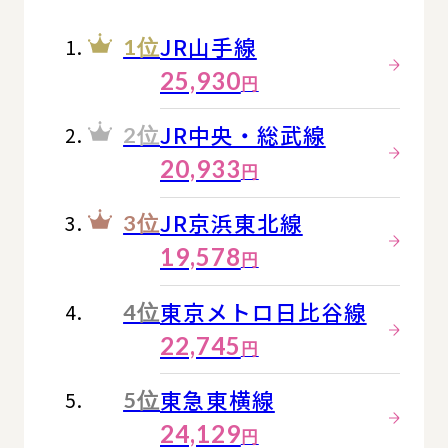
JR山手線
1位
25,930
円
JR中央・総武線
2位
20,933
円
JR京浜東北線
3位
19,578
円
東京メトロ日比谷線
4位
22,745
円
東急東横線
5位
24,129
円