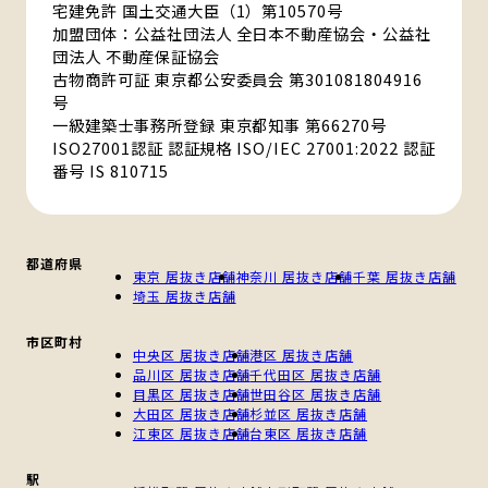
宅建免許 国土交通大臣（1）第10570号
加盟団体：公益社団法人 全日本不動産協会・公益社
団法人 不動産保証協会
古物商許可証 東京都公安委員会 第301081804916
号
一級建築士事務所登録 東京都知事 第66270号
ISO27001認証 認証規格 ISO/IEC 27001:2022 認証
番号 IS 810715
都道府県
東京 居抜き店舗
神奈川 居抜き店舗
千葉 居抜き店舗
埼玉 居抜き店舗
市区町村
中央区 居抜き店舗
港区 居抜き店舗
品川区 居抜き店舗
千代田区 居抜き店舗
目黒区 居抜き店舗
世田谷区 居抜き店舗
大田区 居抜き店舗
杉並区 居抜き店舗
江東区 居抜き店舗
台東区 居抜き店舗
駅