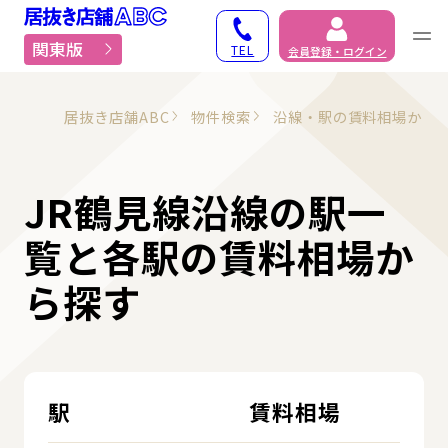
居抜き物件・貸店舗での
関東版
TEL
会員登録・ログイン
居抜き店舗ABC
物件検索
沿線・駅の賃料相場から
JR鶴見線沿線の駅一
覧と各駅の賃料相場か
ら探す
駅
賃料相場