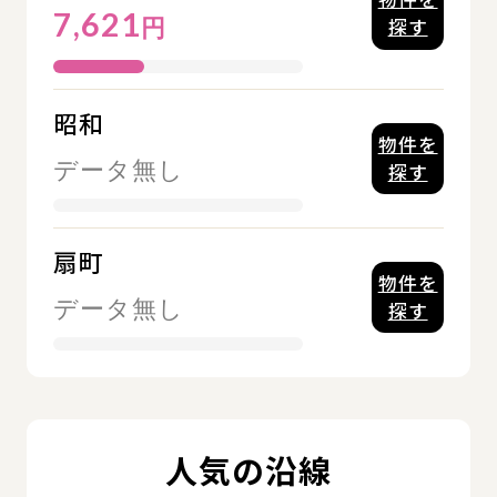
7,621
円
探す
昭和
物件を
データ無し
探す
扇町
物件を
データ無し
探す
人気の沿線