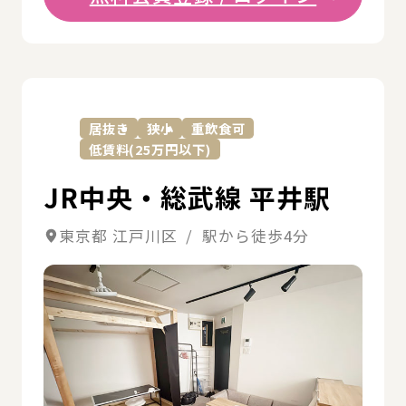
詳
居抜き
狭小
重飲食可
低賃料(25万円以下)
JR中央・総武線 平井駅
東京都 江戸川区 / 駅から徒歩4分
詳細