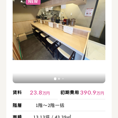
NEW
23.8
390.9
賃料
初期費用
万円
万円
階層
1階～2階一括
面積
13.13坪 / 43.39㎡