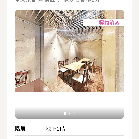
詳細
契約済み
階層
地下1階