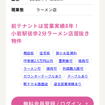
現業態
ラーメン店
前テナントは営業実績8年！
小岩駅徒歩2分ラーメン店居抜き
物件
商店街
住宅街
狭小＆低賃料
坪単価2.5万円以内
重飲食可
焼鳥可
ラーメン可
焼肉可
外国籍入居可
カウンターテーブルあり
テーブルあり
駅チカ＆路面店
過去営業実績あり
無料会員登録 / ログイン