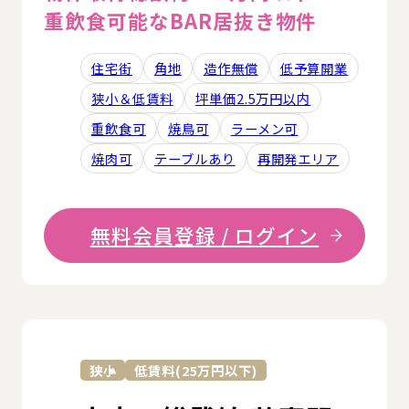
重飲食可能なBAR居抜き物件
住宅街
角地
造作無償
低予算開業
狭小＆低賃料
坪単価2.5万円以内
重飲食可
焼鳥可
ラーメン可
焼肉可
テーブルあり
再開発エリア
無料会員登録 / ログイン
詳
狭小
低賃料(25万円以下)