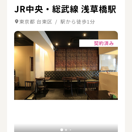
JR中央・総武線 浅草橋駅
東京都 台東区 / 駅から徒歩1分
詳細
契約済み