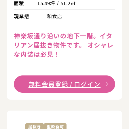
面積
15.49坪 / 51.2㎡
現業態
和食店
神楽坂通り沿いの地下一階。イタ
リアン居抜き物件です。 オシャレ
な内装は必見！
無料会員登録 / ログイン
詳
居抜き
重飲食可