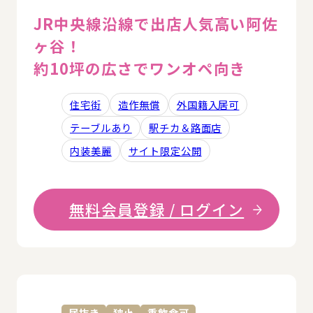
JR中央線沿線で出店人気高い阿佐
ヶ谷！
約10坪の広さでワンオペ向き
住宅街
造作無償
外国籍入居可
テーブルあり
駅チカ＆路面店
内装美麗
サイト限定公開
無料会員登録 / ログイン
詳
居抜き
狭小
重飲食可