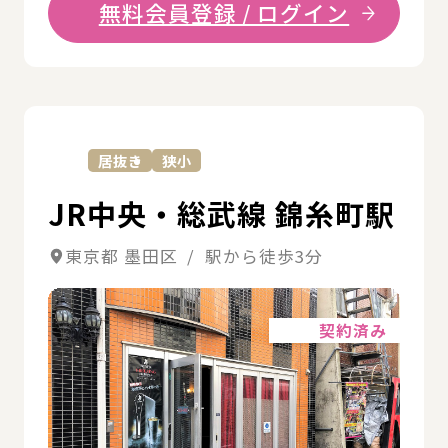
無料会員登録 / ログイン
詳
居抜き
狭小
JR中央・総武線 錦糸町駅
東京都 墨田区 / 駅から徒歩3分
詳細
契約済み