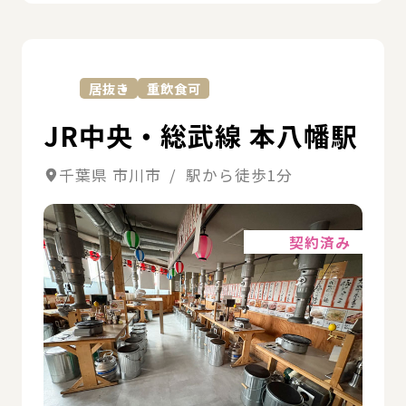
詳
居抜き
重飲食可
JR中央・総武線 本八幡駅
千葉県 市川市 / 駅から徒歩1分
詳細
契約済み