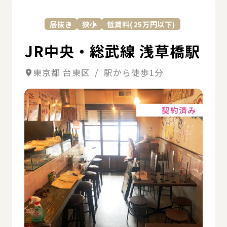
詳
居抜き
狭小
低賃料(25万円以下)
JR中央・総武線 浅草橋駅
東京都 台東区 / 駅から徒歩1分
詳細
契約済み