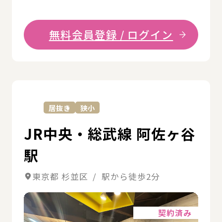
無料会員登録 / ログイン
詳
居抜き
狭小
JR中央・総武線 阿佐ヶ谷
駅
東京都 杉並区 / 駅から徒歩2分
詳細
契約済み