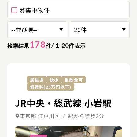
募集中物件
178
/ 1-20件
検索結果
件
表示
詳
居抜き
狭小
重飲食可
低賃料(25万円以下)
JR中央・総武線 小岩駅
東京都 江戸川区 / 駅から徒歩2分
詳細