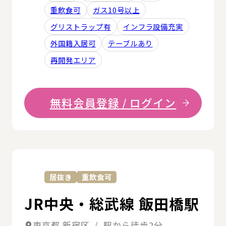
重飲食可
ガス10号以上
グリストラップ有
インフラ設備充実
外国籍入居可
テーブルあり
再開発エリア
無料会員登録 / ログイン
詳
居抜き
重飲食可
JR中央・総武線 飯田橋駅
東京都 新宿区 / 駅から徒歩2分