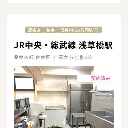
詳
居抜き
狭小
低賃料(25万円以下)
JR中央・総武線 浅草橋駅
東京都 台東区 / 駅から徒歩3分
詳細
契約済み