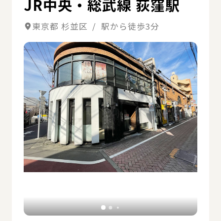
JR中央・総武線 荻窪駅
東京都 杉並区 / 駅から徒歩3分
詳細