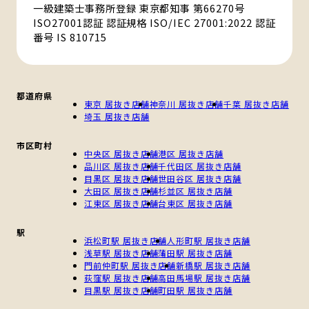
一級建築士事務所登録 東京都知事 第66270号
ISO27001認証 認証規格 ISO/IEC 27001:2022 認証
番号 IS 810715
都道府県
東京 居抜き店舗
神奈川 居抜き店舗
千葉 居抜き店舗
埼玉 居抜き店舗
市区町村
中央区 居抜き店舗
港区 居抜き店舗
品川区 居抜き店舗
千代田区 居抜き店舗
目黒区 居抜き店舗
世田谷区 居抜き店舗
大田区 居抜き店舗
杉並区 居抜き店舗
江東区 居抜き店舗
台東区 居抜き店舗
駅
浜松町駅 居抜き店舗
人形町駅 居抜き店舗
浅草駅 居抜き店舗
蒲田駅 居抜き店舗
門前仲町駅 居抜き店舗
新橋駅 居抜き店舗
荻窪駅 居抜き店舗
高田馬場駅 居抜き店舗
目黒駅 居抜き店舗
町田駅 居抜き店舗