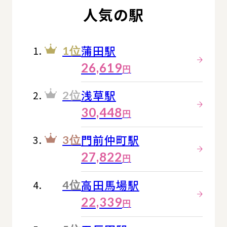
人気の駅
蒲田駅
1位
26,619
円
浅草駅
2位
30,448
円
門前仲町駅
3位
27,822
円
高田馬場駅
4位
22,339
円