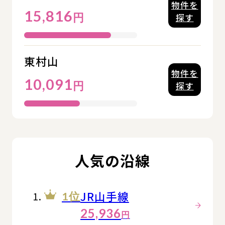
物件を
15,816
円
探す
東村山
物件を
10,091
円
探す
人気の沿線
JR山手線
1位
25,936
円