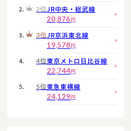
JR中央・総武線
2位
20,876
円
JR京浜東北線
3位
19,578
円
東京メトロ日比谷線
4位
22,744
円
東急東横線
5位
24,129
円