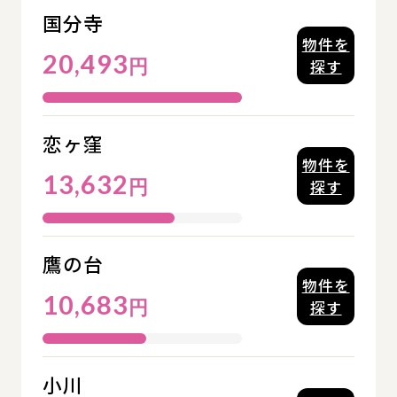
国分寺
物件を
20,493
円
探す
恋ヶ窪
物件を
13,632
円
探す
鷹の台
物件を
10,683
円
探す
小川