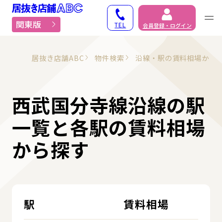
居抜き物件・貸店舗での
関東版
TEL
会員登録・ログイン
居抜き店舗ABC
物件検索
沿線・駅の賃料相場から
西武国分寺線沿線の駅
一覧と各駅の賃料相場
から探す
駅
賃料相場