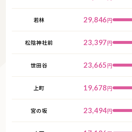
29,846
若林
円
23,397
松陰神社前
円
23,665
世田谷
円
19,678
上町
円
23,494
宮の坂
円