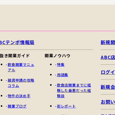
BCテンポ情報局
新規
抜き開業ガイド
開業ノウハウ
ABC
飲食開業マニュ
特集
アル
ログ
用語集
融資申請の攻略
飲食店開業までに経
コラム
新規
験した最悪だった経
物件の決め手
験談
お問
開業ブログ
街レポート