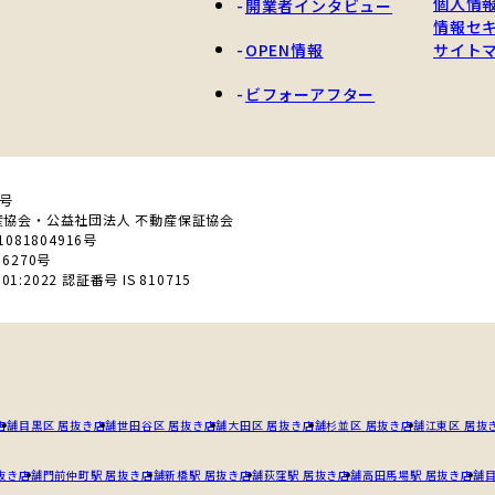
個人情
開業者インタビュー
情報セ
OPEN情報
サイト
ビフォーアフター
0号
産協会・公益社団法人 不動産保証協会
81804916号
6270号
01:2022 認証番号 IS 810715
店舗
目黒区 居抜き店舗
世田谷区 居抜き店舗
大田区 居抜き店舗
杉並区 居抜き店舗
江東区 居抜
抜き店舗
門前仲町駅 居抜き店舗
新橋駅 居抜き店舗
荻窪駅 居抜き店舗
高田馬場駅 居抜き店舗