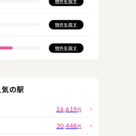
物件を
探す
物件を
探す
物件を
探す
人気の駅
26,619
円
30,448
円