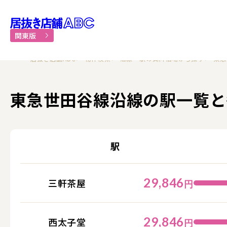
居抜き物件・貸店舗での飲食
関東版
居抜き店舗ABC
物件検索
沿線・駅の賃料相場から探す
東急
東急世田谷線沿線の駅一覧と
駅
29,846
三軒茶屋
円
29,846
西太子堂
円