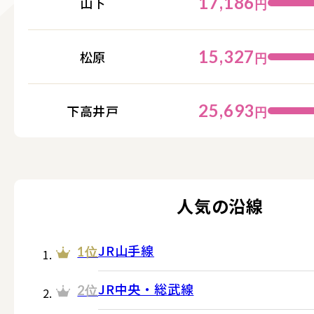
17,186
山下
円
15,327
松原
円
25,693
下高井戸
円
人気の沿線
JR山手線
1位
JR中央・総武線
2位