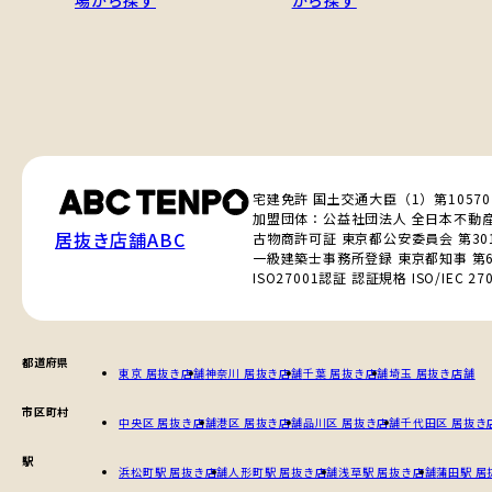
場から探す
から探す
宅建免許 国土交通大臣（1）第1057
加盟団体：公益社団法人 全日本不動
居抜き店舗ABC
古物商許可証 東京都公安委員会 第3010
一級建築士事務所登録 東京都知事 第6
ISO27001認証 認証規格 ISO/IEC 270
都道府県
東京 居抜き店舗
神奈川 居抜き店舗
千葉 居抜き店舗
埼玉 居抜き店舗
市区町村
中央区 居抜き店舗
港区 居抜き店舗
品川区 居抜き店舗
千代田区 居抜き
駅
浜松町駅 居抜き店舗
人形町駅 居抜き店舗
浅草駅 居抜き店舗
蒲田駅 居