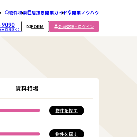
物件検索
居抜き開業ガイド
開業ノウハウ
ム
-9090
FORM
会員登録・ログイン
00 （土日祝除く）
賃料相場
物件を
探す
物件を
探す