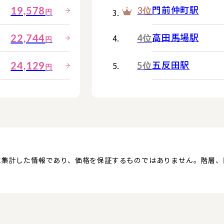
門前仲町駅
19,578
3位
円
高田馬場駅
22,744
4位
円
五反田駅
24,129
5位
円
に集計した情報であり、価格を保証するものではありません。階層
。