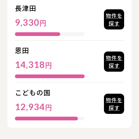
長津田
物件を
9,330
円
探す
恩田
物件を
14,318
円
探す
こどもの国
物件を
12,934
円
探す