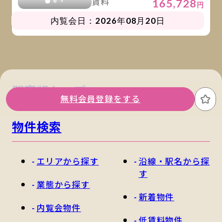
賃料
165,728
円
内覧会日：2026年08月20日
関東版トップ
関西版トップ
無料会員登録をする
お
物件検索
エリアから探す
沿線・駅名から探
す
業態から探す
新着物件
内覧会物件
低賃料物件