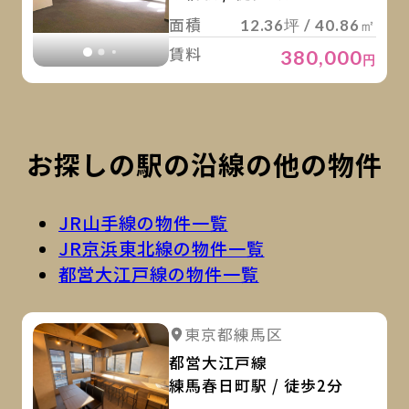
面積
12.36坪 / 40.86㎡
賃料
380,000
円
お探しの駅の沿線の他の物件
JR山手線の物件一覧
JR京浜東北線の物件一覧
都営大江戸線の物件一覧
詳
詳細を見る
東京都練馬区
詳細を見る
都営大江戸線
練馬春日町駅 / 徒歩2分