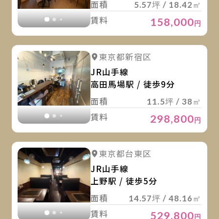
面積
5.57坪 / 18.42㎡
賃料
158,000
円
詳
詳細を見る
東京都新宿区
詳細を見る
JR山手線
高田馬場駅 / 徒歩9分
面積
11.5坪 / 38㎡
賃料
298,800
円
詳
詳細を見る
東京都台東区
詳細を見る
JR山手線
上野駅 / 徒歩5分
面積
14.57坪 / 48.16㎡
賃料
529,800
円