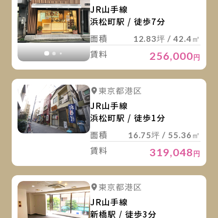
JR山手線
浜松町駅 / 徒歩7分
面積
12.83坪 / 42.4㎡
賃料
256,000
円
詳
詳細を見る
東京都港区
JR山手線
浜松町駅 / 徒歩1分
面積
16.75坪 / 55.36㎡
賃料
319,048
円
詳
詳細を見る
東京都港区
詳細を見る
JR山手線
新橋駅 / 徒歩3分