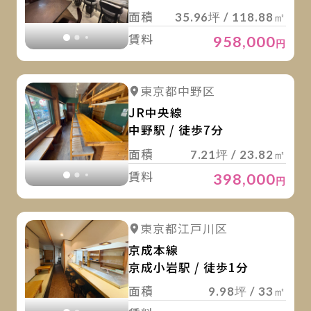
面積
35.96坪 / 118.88㎡
賃料
958,000
円
詳
詳細を見る
東京都中野区
詳細を見る
JR中央線
中野駅 / 徒歩7分
面積
7.21坪 / 23.82㎡
賃料
398,000
円
詳
詳細を見る
東京都江戸川区
詳細を見る
京成本線
京成小岩駅 / 徒歩1分
面積
9.98坪 / 33㎡