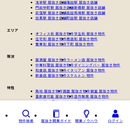
浅草駅 居抜き店舗
蒲田駅 居抜き店舗
門前仲町駅 居抜き店舗
新橋駅 居抜き店舗
荻窪駅 居抜き店舗
高田馬場駅 居抜き店舗
目黒駅 居抜き店舗
町田駅 居抜き店舗
エリア
オフィス街 居抜き物件
学生街 居抜き物件
住宅街 居抜き物件
商店街 居抜き物件
繁華街 居抜き物件
下町 居抜き物件
現況
居酒屋 居抜き物件
ラーメン店 居抜き物件
中華料理店 居抜き物件
ダイニングバー 居抜き物件
和食店 居抜き物件
イタリアン 居抜き物件
飲食店 居抜き物件
スケルトン 物件
特性
角地 居抜き物件
路面 居抜き物件
個室 居抜き物件
重飲食可能 居抜き物件
造作無償 居抜き物件
一棟貸し 居抜き物件
個人開業 居抜き物件
新規開業 居抜き物件
物件検索
居抜き開業ガイド
開業ノウハウ
ログイン
Copyright © 居抜き店舗ABC, All Rights Reserved.