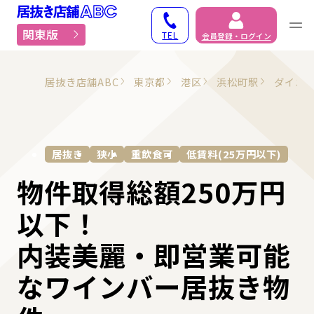
居抜き物件・貸店舗での
関東版
TEL
会員登録・ログイン
居抜き店舗ABC
東京都
港区
浜松町駅
ダイニ
居抜き
狭小
重飲食可
低賃料(25万円以下)
物件取得総額250万円
以下！
内装美麗・即営業可能
なワインバー居抜き物