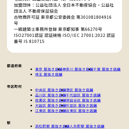
加盟団体：公益社団法人 全日本不動産協会・公益社
団法人 不動産保証協会
古物商許可証 東京都公安委員会 第301081804916
号
一級建築士事務所登録 東京都知事 第66270号
ISO27001認証 認証規格 ISO/IEC 27001:2022 認証
番号 IS 810715
都道府県
東京 居抜き店舗
神奈川 居抜き店舗
千葉 居抜き店舗
埼玉 居抜き店舗
市区町村
中央区 居抜き店舗
港区 居抜き店舗
品川区 居抜き店舗
千代田区 居抜き店舗
目黒区 居抜き店舗
世田谷区 居抜き店舗
大田区 居抜き店舗
杉並区 居抜き店舗
江東区 居抜き店舗
台東区 居抜き店舗
駅
浜松町駅 居抜き店舗
人形町駅 居抜き店舗