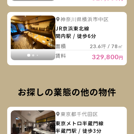
詳
詳細を見る
神奈川県横浜市中区
詳細を見る
JR京浜東北線
関内駅 / 徒歩6分
面積
23.6坪 / 78㎡
賃料
329,800
円
お探しの業態の他の物件
詳
詳細を見る
東京都千代田区
詳細を見る
東京メトロ半蔵門線
半蔵門駅 / 徒歩3分