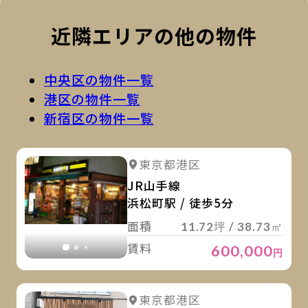
近隣エリアの他の物件
中央区の物件一覧
港区の物件一覧
新宿区の物件一覧
詳
詳細を見る
東京都港区
詳細を見る
JR山手線
浜松町駅 / 徒歩5分
面積
11.72坪 / 38.73㎡
賃料
600,000
円
詳
詳細を見る
東京都港区
詳細を見る