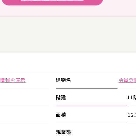
の情報を表示
建物名
会員登
階建
11
面積
12
現業態