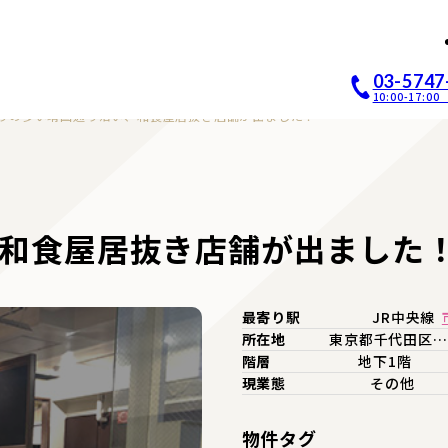
店開業｜居抜き店舗ABCホー
03-5747
10:00-17:
りの多い靖国通り沿い、和食屋居抜き店舗が出ました！
和食屋居抜き店舗が出ました
最寄り駅
JR中央線
所在地
東京都千代田区…
階層
地下1階
現業態
その他
物件タグ