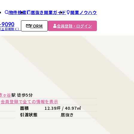
物件検索
居抜き開業ガイド
開業ノウハウ
ム
-9090
FORM
会員登録・ログイン
00 （土日祝除く）
！
市ヶ谷
駅 徒歩5分
会員登録で全ての情報を表示
面積
12.39坪 / 40.97㎡
引渡状態
居抜き