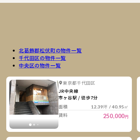
北葛飾郡松伏町の物件一覧
千代田区の物件一覧
中央区の物件一覧
詳
詳細を見る
東京都千代田区
詳細を見る
JR中央線
市ヶ谷駅 / 徒歩7分
面積
12.39坪 / 40.95㎡
賃料
250,000
円