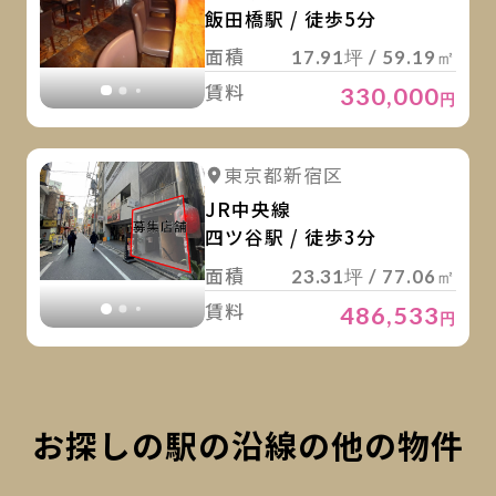
飯田橋駅 / 徒歩5分
面積
17.91坪 / 59.19㎡
賃料
330,000
円
詳
詳細を見る
東京都新宿区
詳細を見る
JR中央線
四ツ谷駅 / 徒歩3分
面積
23.31坪 / 77.06㎡
賃料
486,533
円
お探しの駅の沿線の他の物件