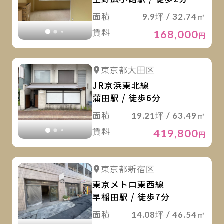
面積
9.9坪 / 32.74㎡
賃料
168,000
円
詳
詳細を見る
東京都大田区
詳細を見る
JR京浜東北線
蒲田駅 / 徒歩6分
面積
19.21坪 / 63.49㎡
賃料
419,800
円
詳
詳細を見る
東京都新宿区
詳細を見る
東京メトロ東西線
早稲田駅 / 徒歩7分
面積
14.08坪 / 46.54㎡