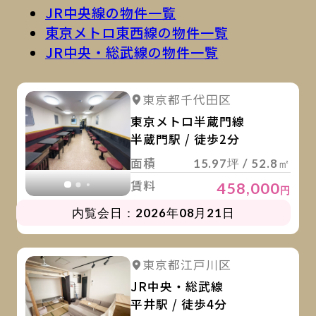
JR中央線の物件一覧
東京メトロ東西線の物件一覧
JR中央・総武線の物件一覧
詳
詳細を見る
東京都千代田区
詳細を見る
東京メトロ半蔵門線
半蔵門駅 / 徒歩2分
面積
15.97坪 / 52.8㎡
賃料
458,000
円
内覧会日：2026年08月21日
詳
詳細を見る
東京都江戸川区
詳細を見る
JR中央・総武線
平井駅 / 徒歩4分