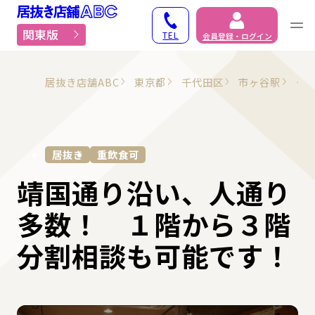
居抜き物件・貸店舗での
関東版
TEL
会員登録・ログイン
居抜き店舗ABC
東京都
千代田区
市ヶ谷駅
そ
居抜き
重飲食可
靖国通り沿い、人通り
多数！ １階から３階
分割相談も可能です！