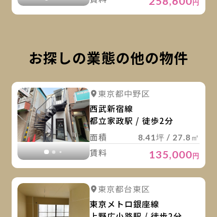
258,600
円
お探しの業態の他の物件
詳
詳細を見る
東京都中野区
詳細を見る
西武新宿線
都立家政駅 / 徒歩2分
面積
8.41坪 / 27.8㎡
賃料
135,000
円
詳
詳細を見る
東京都台東区
詳細を見る
東京メトロ銀座線
上野広小路駅 / 徒歩2分