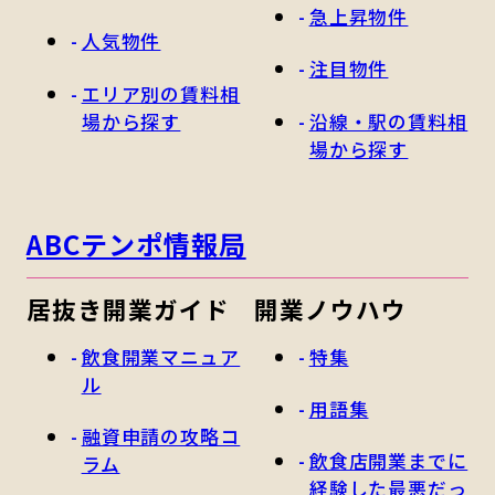
急上昇物件
人気物件
注目物件
エリア別の賃料相
場から探す
沿線・駅の賃料相
場から探す
ABCテンポ情報局
居抜き開業ガイド
開業ノウハウ
飲食開業マニュア
特集
ル
用語集
融資申請の攻略コ
飲食店開業までに
ラム
経験した最悪だっ