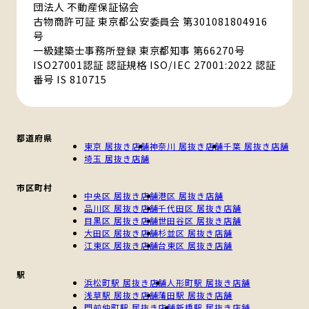
団法人 不動産保証協会
古物商許可証 東京都公安委員会 第301081804916
号
一級建築士事務所登録 東京都知事 第66270号
ISO27001認証 認証規格 ISO/IEC 27001:2022 認証
番号 IS 810715
都道府県
東京 居抜き店舗
神奈川 居抜き店舗
千葉 居抜き店舗
埼玉 居抜き店舗
市区町村
中央区 居抜き店舗
港区 居抜き店舗
品川区 居抜き店舗
千代田区 居抜き店舗
目黒区 居抜き店舗
世田谷区 居抜き店舗
大田区 居抜き店舗
杉並区 居抜き店舗
江東区 居抜き店舗
台東区 居抜き店舗
駅
浜松町駅 居抜き店舗
人形町駅 居抜き店舗
浅草駅 居抜き店舗
蒲田駅 居抜き店舗
門前仲町駅 居抜き店舗
新橋駅 居抜き店舗