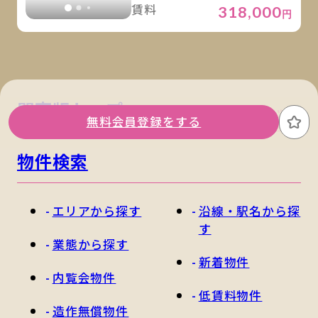
賃料
318,000
円
関東版トップ
関西版トップ
無料会員登録をする
お
物件検索
エリアから探す
沿線・駅名から探
す
業態から探す
新着物件
内覧会物件
低賃料物件
造作無償物件