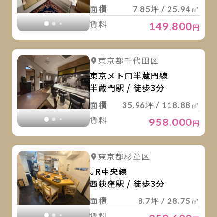
面積
7.85坪 / 25.94㎡
賃料
149,800
円
詳
詳細を見る
東京都千代田区
詳細を見る
東京メトロ半蔵門線
半蔵門駅 / 徒歩3分
面積
35.96坪 / 118.88㎡
賃料
958,000
円
詳
詳細を見る
東京都杉並区
詳細を見る
JR中央線
西荻窪駅 / 徒歩3分
面積
8.7坪 / 28.75㎡
賃料