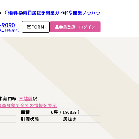
物件検索
居抜き開業ガイド
開業ノウハウ
ム
-9090
FORM
会員登録・ログイン
00 （土日祝除く）
半蔵門線
三越前
駅
会員登録で全ての情報を表示
面積
6坪 / 19.83㎡
引渡状態
居抜き