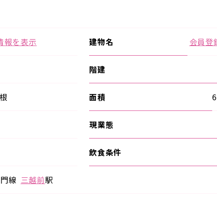
情報を表示
建物名
会員登
階建
根
面積
6
現業態
飲食条件
蔵門線
三越前
駅