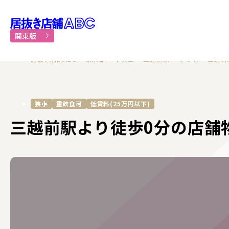
居抜き物件・貸店舗での飲食
関東版
居抜き店舗ABC
東京都
中央区
三越前駅
その他
三越前
狭小
重飲食可
低賃料(25万円以下)
三越前駅より徒歩0分の店舗