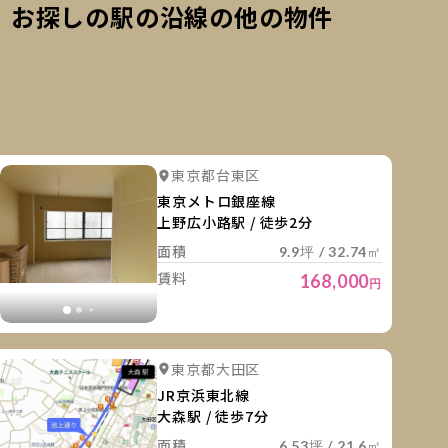
お探しの駅の沿線の他の物件
細を見る
詳細を
詳細を見る
詳細を見る
東京都台東区
詳細を見る
詳細を見る
詳細を見
東京メトロ銀座線
上野広小路駅 / 徒歩2分
面積
9.9坪 / 32.74㎡
賃料
168,000
円
細を見る
詳細を
詳細を見る
詳細を見る
東京都大田区
詳細を見る
詳細を見る
詳細を見
JR京浜東北線
大森駅 / 徒歩7分
面積
6.53坪 / 21.6㎡