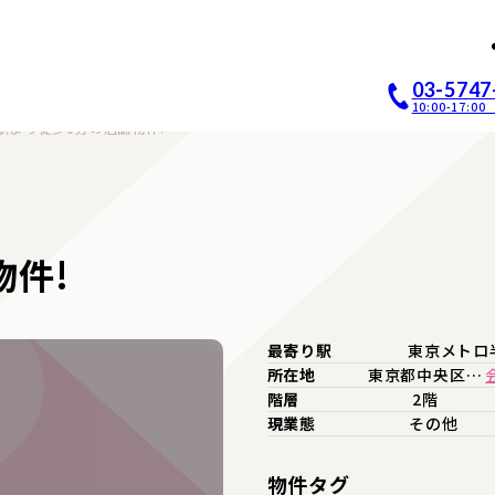
店開業｜居抜き店舗ABCホー
03-5747
10:00-17:
駅より徒歩0分の店舗物件!
物件!
最寄り駅
東京メトロ
所在地
東京都中央区…
階層
2階
現業態
その他
物件タグ