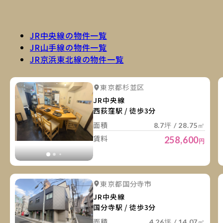
JR中央線の物件一覧
JR山手線の物件一覧
JR京浜東北線の物件一覧
詳
詳細を見る
東京都杉並区
詳細を見る
JR中央線
西荻窪駅 / 徒歩3分
面積
8.7坪 / 28.75㎡
賃料
258,600
円
詳
詳細を見る
東京都国分寺市
詳細を見る
JR中央線
国分寺駅 / 徒歩3分
面積
4.26坪 / 14.07㎡