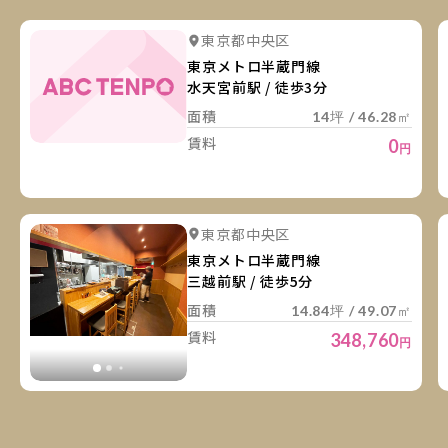
詳
東京都中央区
東京メトロ半蔵門線
水天宮前駅 / 徒歩3分
面積
14坪 / 46.28㎡
賃料
0
円
詳
詳細を見る
東京都中央区
詳細を見る
東京メトロ半蔵門線
三越前駅 / 徒歩5分
面積
14.84坪 / 49.07㎡
賃料
348,760
円