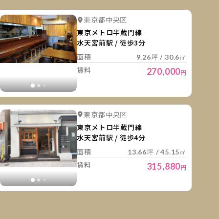
細を見る
詳細を
詳細を見る
東京都中央区
詳細を見る
東京メトロ半蔵門線
水天宮前駅 / 徒歩3分
面積
9.26坪 / 30.6㎡
賃料
270,000
円
細を見る
詳細を
詳細を見る
詳細を見る
東京都中央区
詳細を見る
詳細を見る
東京メトロ半蔵門線
水天宮前駅 / 徒歩4分
面積
13.66坪 / 45.15㎡
賃料
315,880
円