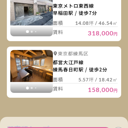
東京メトロ東西線
早稲田駅 / 徒歩7分
面積
14.08坪 / 46.54㎡
賃料
318,000
円
詳
詳細を見る
東京都練馬区
詳細を見る
都営大江戸線
練馬春日町駅 / 徒歩2分
面積
5.57坪 / 18.42㎡
賃料
158,000
円