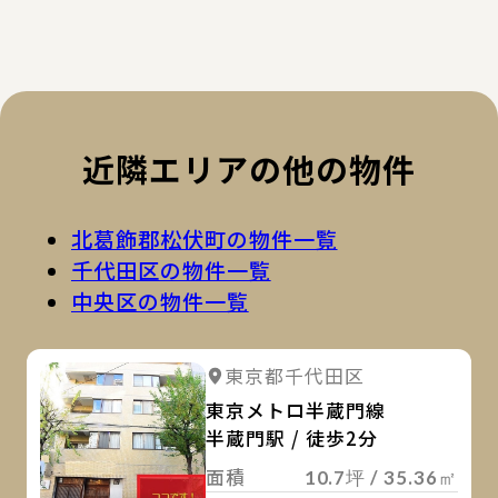
近隣エリアの他の物件
北葛飾郡松伏町の物件一覧
千代田区の物件一覧
中央区の物件一覧
詳
詳細を見る
東京都千代田区
詳細を見る
東京メトロ半蔵門線
半蔵門駅 / 徒歩2分
面積
10.7坪 / 35.36㎡