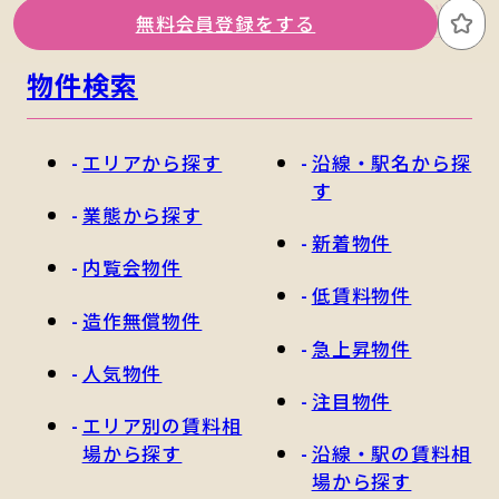
関東版トップ
関西版トップ
無料会員登録をする
お
物件検索
エリアから探す
沿線・駅名から探
す
業態から探す
新着物件
内覧会物件
低賃料物件
造作無償物件
急上昇物件
人気物件
注目物件
エリア別の賃料相
場から探す
沿線・駅の賃料相
場から探す