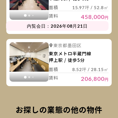
面積
15.97坪 / 52.8㎡
賃料
458,000
円
内覧会日：2026年08月21日
詳
詳細を見る
東京都墨田区
詳細を見る
東京メトロ半蔵門線
押上駅 / 徒歩5分
面積
8.52坪 / 28.15㎡
賃料
206,800
円
お探しの業態の他の物件