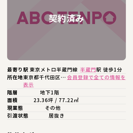
最寄り駅
東京メトロ半蔵門線
半蔵門
駅 徒歩1分
所在地
東京都千代田区…
会員登録で全ての情報を
表示
階層
地下1階
面積
23.36坪 / 77.22㎡
現業態
その他
引渡状態
居抜き