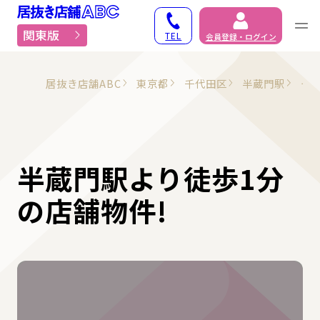
居抜き物件・貸店舗での
関東版
TEL
会員登録・ログイン
居抜き店舗ABC
東京都
千代田区
半蔵門駅
そ
半蔵門駅より徒歩1分
の店舗物件!