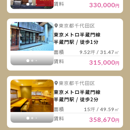
賃料
330,000
円
詳
詳細を見る
東京都千代田区
詳細を見る
東京メトロ半蔵門線
半蔵門駅 / 徒歩1分
面積
9.52坪 / 31.47㎡
賃料
315,000
円
詳
詳細を見る
東京都千代田区
詳細を見る
東京メトロ半蔵門線
半蔵門駅 / 徒歩2分
面積
15坪 / 49.59㎡
賃料
358,670
円