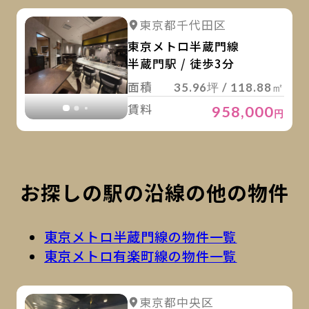
詳
詳細を見る
東京都千代田区
詳細を見る
東京メトロ半蔵門線
半蔵門駅 / 徒歩3分
面積
35.96坪 / 118.88㎡
賃料
958,000
円
お探しの駅の沿線の他の物件
東京メトロ半蔵門線の物件一覧
東京メトロ有楽町線の物件一覧
詳
詳細を見る
東京都中央区
詳細を見る