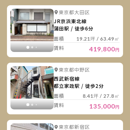
詳
詳細を見る
東京都大田区
詳細を見る
JR京浜東北線
蒲田駅 / 徒歩6分
面積
19.21坪 / 63.49㎡
賃料
419,800
円
詳
詳細を見る
東京都中野区
詳細を見る
西武新宿線
都立家政駅 / 徒歩2分
面積
8.41坪 / 27.8㎡
賃料
135,000
円
詳
詳細を見る
東京都新宿区
詳細を見る