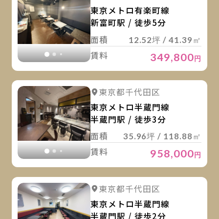
東京メトロ有楽町線
新富町駅 / 徒歩5分
面積
12.52坪 / 41.39㎡
賃料
349,800
円
詳
詳細を見る
東京都千代田区
詳細を見る
東京メトロ半蔵門線
半蔵門駅 / 徒歩3分
面積
35.96坪 / 118.88㎡
賃料
958,000
円
詳
詳細を見る
東京都千代田区
詳細を見る
東京メトロ半蔵門線
半蔵門駅 / 徒歩2分