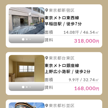
詳
詳細を見る
東京都新宿区
詳細を見る
東京メトロ東西線
早稲田駅 / 徒歩7分
面積
14.08坪 / 46.54㎡
賃料
318,000
円
詳
詳細を見る
東京都台東区
詳細を見る
東京メトロ銀座線
上野広小路駅 / 徒歩2分
面積
9.9坪 / 32.74㎡
賃料
168,000
円
詳
詳細を見る
東京都杉並区
詳細を見る