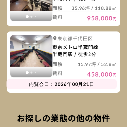
面積
35.96坪 / 118.88㎡
賃料
958,000
円
詳
詳細を見る
東京都千代田区
詳細を見る
東京メトロ半蔵門線
半蔵門駅 / 徒歩2分
面積
15.97坪 / 52.8㎡
賃料
458,000
円
内覧会日：2026年08月21日
お探しの業態の他の物件