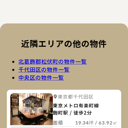
近隣エリアの他の物件
北葛飾郡松伏町の物件一覧
千代田区の物件一覧
中央区の物件一覧
詳
詳細を見る
東京都千代田区
詳細を見る
東京メトロ有楽町線
麹町駅 / 徒歩2分
面積
19.34坪 / 63.92㎡