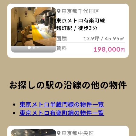
詳
詳細を見る
東京都千代田区
詳細を見る
東京メトロ有楽町線
麹町駅 / 徒歩3分
面積
13.9坪 / 45.95㎡
賃料
198,000
円
お探しの駅の沿線の他の物件
東京メトロ半蔵門線の物件一覧
東京メトロ有楽町線の物件一覧
詳
詳細を見る
東京都中央区
詳細を見る