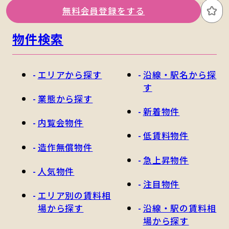
関東版トップ
関西版トップ
無料会員登録をする
お
物件検索
エリアから探す
沿線・駅名から探
す
業態から探す
新着物件
内覧会物件
低賃料物件
造作無償物件
急上昇物件
人気物件
注目物件
エリア別の賃料相
場から探す
沿線・駅の賃料相
場から探す