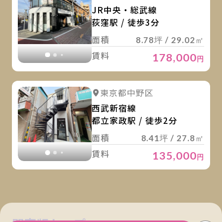
JR中央・総武線
荻窪駅 / 徒歩3分
面積
8.78坪 / 29.02㎡
賃料
178,000
円
詳
詳細を見る
東京都中野区
詳細を見る
西武新宿線
都立家政駅 / 徒歩2分
面積
8.41坪 / 27.8㎡
賃料
135,000
円