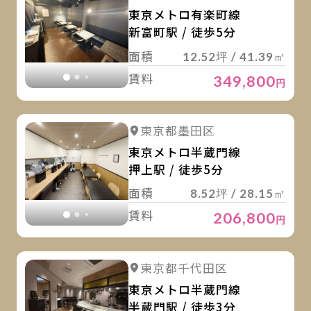
東京メトロ有楽町線
新富町駅 / 徒歩5分
面積
12.52坪 / 41.39㎡
賃料
349,800
円
詳
詳細を見る
東京都墨田区
詳細を見る
東京メトロ半蔵門線
押上駅 / 徒歩5分
面積
8.52坪 / 28.15㎡
賃料
206,800
円
詳
詳細を見る
東京都千代田区
詳細を見る
東京メトロ半蔵門線
半蔵門駅 / 徒歩3分