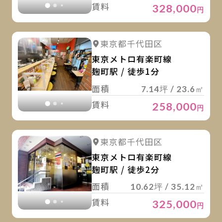
賃料
328,000
円
詳
詳細を見る
東京都千代田区
詳細を見る
東京メトロ有楽町線
麹町駅 / 徒歩1分
面積
7.14坪 / 23.6㎡
賃料
258,000
円
詳
詳細を見る
東京都千代田区
詳細を見る
東京メトロ有楽町線
麹町駅 / 徒歩2分
面積
10.62坪 / 35.12㎡
賃料
325,000
円