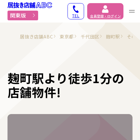
居抜き物件・貸店舗での
関東版
TEL
会員登録・ログイン
居抜き店舗ABC
東京都
千代田区
麹町駅
その
麹町駅より徒歩1分の
店舗物件!