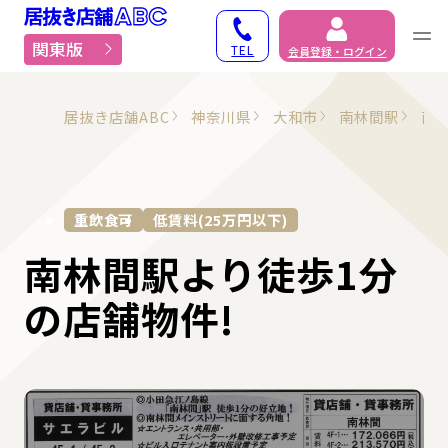
居抜き物件・貸店舗での
関東版
TEL
会員登録・ログイン
居抜き店舗ABC
神奈川県
大和市
南林間駅
南
重飲食可
低賃料(25万円以下)
南林間駅より徒歩1分
の店舗物件!