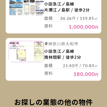
小田急江ノ島線
片瀬江ノ島駅 / 徒歩2分
面積
36.26坪 / 119.85㎡
賃料
1,000,000
円
詳
詳細を見る
神奈川県大和市
小田急江ノ島線
南林間駅 / 徒歩2分
面積
21.43坪 / 70.83㎡
賃料
180,000
円
お探しの業態の他の物件