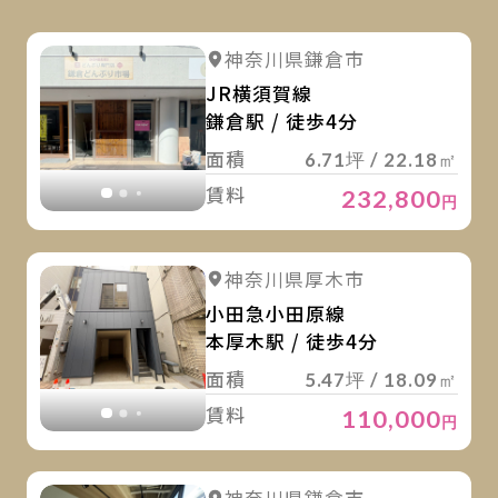
詳
詳細を見る
神奈川県鎌倉市
詳細を見る
JR横須賀線
鎌倉駅 / 徒歩4分
面積
6.71坪 / 22.18㎡
賃料
232,800
円
詳
詳細を見る
神奈川県厚木市
詳細を見る
小田急小田原線
本厚木駅 / 徒歩4分
面積
5.47坪 / 18.09㎡
賃料
110,000
円
詳