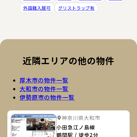
外国籍入居可
グリストラップ有
近隣エリアの他の物件
厚木市の物件一覧
大和市の物件一覧
伊勢原市の物件一覧
詳
詳細を見る
神奈川県大和市
小田急江ノ島線
鶴間駅 / 徒歩2分