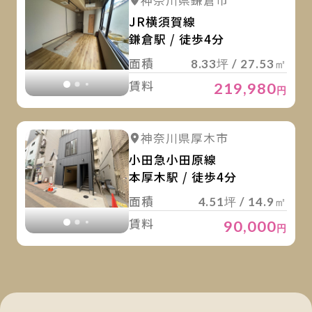
詳細を見る
神奈川県鎌倉市
詳細を見る
JR横須賀線
鎌倉駅 / 徒歩4分
面積
8.33坪 / 27.53㎡
賃料
219,980
円
詳
詳細を見る
神奈川県厚木市
詳細を見る
小田急小田原線
本厚木駅 / 徒歩4分
面積
4.51坪 / 14.9㎡
賃料
90,000
円