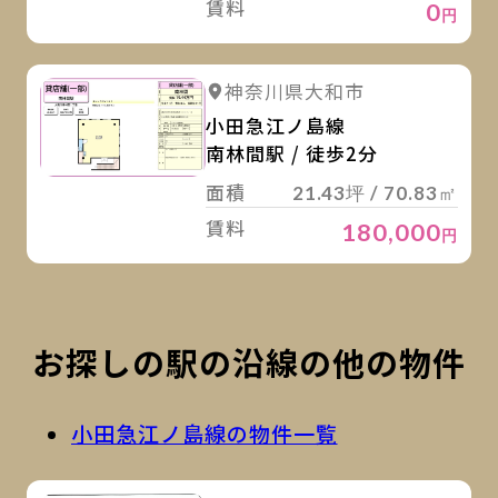
賃料
0
円
詳
詳細を見る
神奈川県大和市
小田急江ノ島線
南林間駅 / 徒歩2分
面積
21.43坪 / 70.83㎡
賃料
180,000
円
お探しの駅の沿線の他の物件
小田急江ノ島線の物件一覧
詳