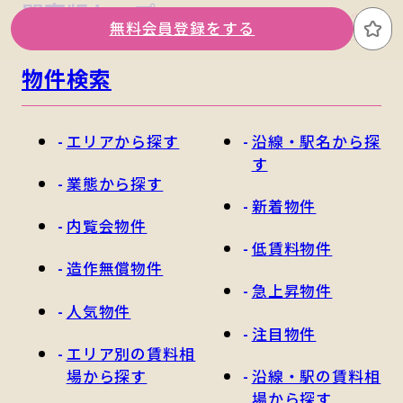
関東版トップ
関西版トップ
無料会員登録をする
お
物件検索
エリアから探す
沿線・駅名から探
す
業態から探す
新着物件
内覧会物件
低賃料物件
造作無償物件
急上昇物件
人気物件
注目物件
エリア別の賃料相
場から探す
沿線・駅の賃料相
場から探す