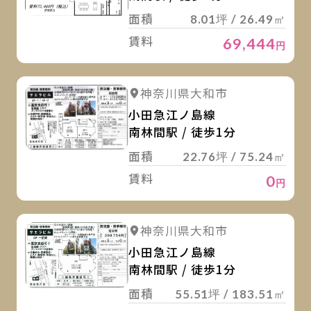
面積
8.01坪 / 26.49㎡
賃料
69,444
円
詳
詳細を見る
神奈川県大和市
小田急江ノ島線
南林間駅 / 徒歩1分
面積
22.76坪 / 75.24㎡
賃料
0
円
詳
詳細を見る
神奈川県大和市
小田急江ノ島線
南林間駅 / 徒歩1分
面積
55.51坪 / 183.51㎡