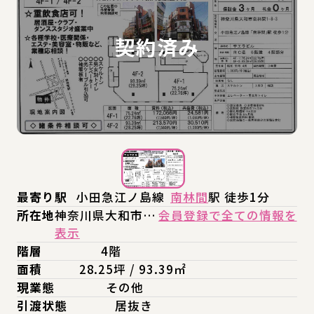
最寄り駅
小田急江ノ島線
南林間
駅 徒歩1分
所在地
神奈川県大和市…
会員登録で全ての情報を
表示
階層
4階
面積
28.25坪 / 93.39㎡
現業態
その他
引渡状態
居抜き