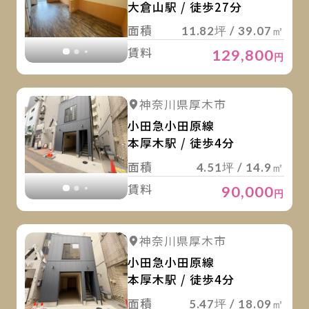
大倉山駅 / 徒歩27分
面積
11.82坪 / 39.07㎡
賃料
129,800
円
詳
詳細を見る
神奈川県厚木市
詳細を見る
小田急小田原線
本厚木駅 / 徒歩4分
面積
4.51坪 / 14.9㎡
賃料
90,000
円
詳
詳細を見る
神奈川県厚木市
詳細を見る
小田急小田原線
本厚木駅 / 徒歩4分
面積
5.47坪 / 18.09㎡