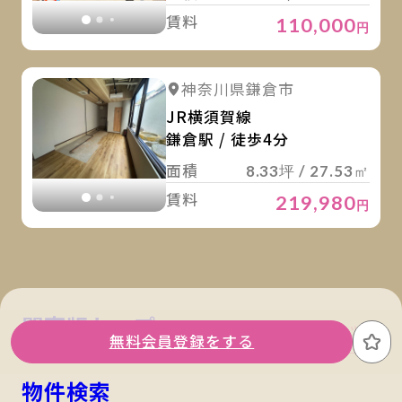
賃料
110,000
円
詳
詳細を見る
神奈川県鎌倉市
詳細を見る
JR横須賀線
鎌倉駅 / 徒歩4分
面積
8.33坪 / 27.53㎡
賃料
219,980
円
関東版トップ
関西版トップ
無料会員登録をする
お
物件検索