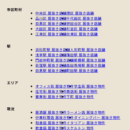
市区町村
中央区 居抜き店舗
港区 居抜き店舗
品川区 居抜き店舗
千代田区 居抜き店舗
目黒区 居抜き店舗
世田谷区 居抜き店舗
大田区 居抜き店舗
杉並区 居抜き店舗
江東区 居抜き店舗
台東区 居抜き店舗
駅
浜松町駅 居抜き店舗
人形町駅 居抜き店舗
浅草駅 居抜き店舗
蒲田駅 居抜き店舗
門前仲町駅 居抜き店舗
新橋駅 居抜き店舗
荻窪駅 居抜き店舗
高田馬場駅 居抜き店舗
目黒駅 居抜き店舗
町田駅 居抜き店舗
エリア
オフィス街 居抜き物件
学生街 居抜き物件
住宅街 居抜き物件
商店街 居抜き物件
繁華街 居抜き物件
下町 居抜き物件
現況
居酒屋 居抜き物件
ラーメン店 居抜き物件
中華料理店 居抜き物件
ダイニングバー 居抜き物件
和食店 居抜き物件
イタリアン 居抜き物件
飲食店 居抜き物件
スケルトン 物件