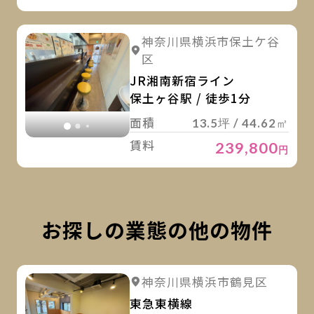
詳
詳細を見る
神奈川県横浜市保土ケ谷
詳細を見る
区
JR湘南新宿ライン
保土ヶ谷駅 / 徒歩1分
面積
13.5坪 / 44.62㎡
賃料
239,800
円
お探しの業態の他の物件
詳
詳細を見る
神奈川県横浜市鶴見区
詳細を見る
東急東横線