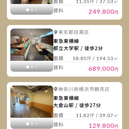
面積
11.35坪 / 37.53㎡
賃料
249,800
円
詳
詳細を見る
東京都目黒区
詳細を見る
東急東横線
都立大学駅 / 徒歩2分
面積
58.85坪 / 194.53㎡
賃料
689,000
円
詳
詳細を見る
神奈川県横浜市鶴見区
詳細を見る
東急東横線
大倉山駅 / 徒歩27分
面積
11.82坪 / 39.07㎡
賃料
129,800
円