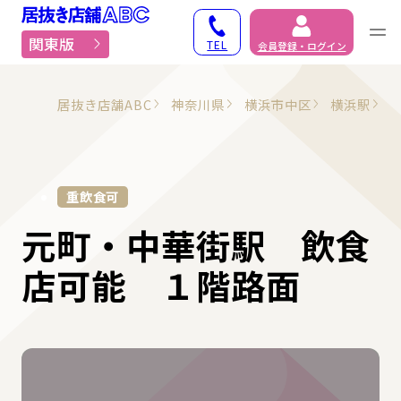
居抜き物件・貸店舗での
関東版
TEL
会員登録・ログイン
居抜き店舗ABC
神奈川県
横浜市中区
横浜駅
重飲食可
元町・中華街駅 飲食
店可能 １階路面