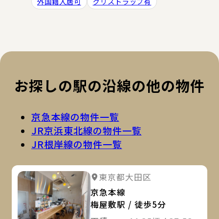
外国籍入居可
グリストラップ有
お探しの駅の沿線の他の物件
京急本線の物件一覧
JR京浜東北線の物件一覧
JR根岸線の物件一覧
詳
詳細を見る
東京都大田区
詳細を見る
京急本線
梅屋敷駅 / 徒歩5分