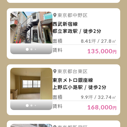
詳
詳細を見る
東京都中野区
詳細を見る
西武新宿線
都立家政駅 / 徒歩2分
面積
8.41坪 / 27.8㎡
賃料
135,000
円
詳
詳細を見る
東京都台東区
詳細を見る
東京メトロ銀座線
上野広小路駅 / 徒歩2分
面積
9.9坪 / 32.74㎡
賃料
168,000
円
詳