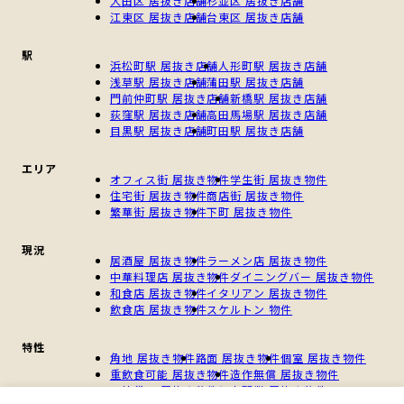
大田区 居抜き店舗
杉並区 居抜き店舗
江東区 居抜き店舗
台東区 居抜き店舗
駅
浜松町駅 居抜き店舗
人形町駅 居抜き店舗
浅草駅 居抜き店舗
蒲田駅 居抜き店舗
門前仲町駅 居抜き店舗
新橋駅 居抜き店舗
荻窪駅 居抜き店舗
高田馬場駅 居抜き店舗
目黒駅 居抜き店舗
町田駅 居抜き店舗
エリア
オフィス街 居抜き物件
学生街 居抜き物件
住宅街 居抜き物件
商店街 居抜き物件
繁華街 居抜き物件
下町 居抜き物件
現況
居酒屋 居抜き物件
ラーメン店 居抜き物件
中華料理店 居抜き物件
ダイニングバー 居抜き物件
和食店 居抜き物件
イタリアン 居抜き物件
飲食店 居抜き物件
スケルトン 物件
特性
角地 居抜き物件
路面 居抜き物件
個室 居抜き物件
重飲食可能 居抜き物件
造作無償 居抜き物件
一棟貸し 居抜き物件
個人開業 居抜き物件