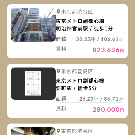
詳
詳細を見る
東京都渋谷区
東京メトロ副都心線
明治神宮前駅 / 徒歩1分
面積
32.25坪 / 106.61㎡
賃料
823,636
円
詳
詳細を見る
東京都豊島区
東京メトロ副都心線
要町駅 / 徒歩5分
面積
26.23坪 / 86.71㎡
賃料
280,000
円
詳
詳細を見る
東京都渋谷区
詳細を見る