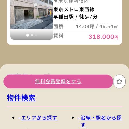
詳細を見る
東京都新宿区
詳細を見る
東京メトロ東西線
早稲田駅 / 徒歩7分
面積
14.08坪 / 46.54㎡
賃料
318,000
円
関東版トップ
関西版トップ
無料会員登録をする
お
物件検索
エリアから探す
沿線・駅名から探
す