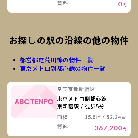
賃料
0
円
お探しの駅の沿線の他の物件
都営都電荒川線の物件一覧
東京メトロ副都心線の物件一覧
詳
東京都新宿区
東京メトロ副都心線
東新宿駅 / 徒歩5分
面積
15.8坪 / 52.24㎡
賃料
367,200
円