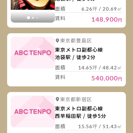
面積
6.26坪 / 20.69㎡
賃料
148,900
円
詳
東京都豊島区
東京メトロ副都心線
池袋駅 / 徒歩2分
面積
14.65坪 / 48.42㎡
賃料
540,000
円
詳
東京都新宿区
東京メトロ副都心線
西早稲田駅 / 徒歩5分
面積
15.56坪 / 51.43㎡