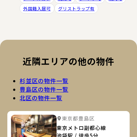
外国籍入居可
グリストラップ有
近隣エリアの他の物件
杉並区の物件一覧
豊島区の物件一覧
北区の物件一覧
詳
詳細を見る
東京都豊島区
詳細を見る
東京メトロ副都心線
池袋駅 / 徒歩5分