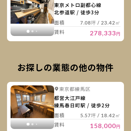
東京メトロ副都心線
北参道駅 / 徒歩3分
面積
7.08坪 / 23.42㎡
賃料
278,333
円
お探しの業態の他の物件
詳
詳細を見る
東京都練馬区
詳細を見る
都営大江戸線
練馬春日町駅 / 徒歩2分
面積
5.57坪 / 18.42㎡
賃料
158,000
円