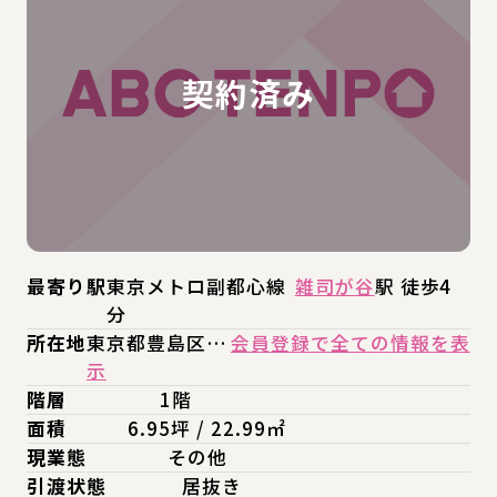
最寄り駅
東京メトロ副都心線
雑司が谷
駅 徒歩4
分
所在地
東京都豊島区…
会員登録で全ての情報を表
示
階層
1階
面積
6.95坪 / 22.99㎡
現業態
その他
引渡状態
居抜き