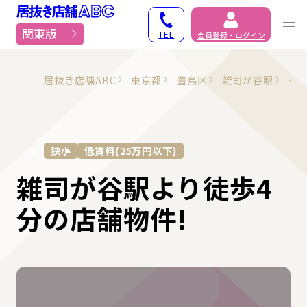
居抜き物件・貸店舗での
関東版
TEL
会員登録・ログイン
居抜き店舗ABC
東京都
豊島区
雑司が谷駅
そ
狭小
低賃料(25万円以下)
雑司が谷駅より徒歩4
分の店舗物件!