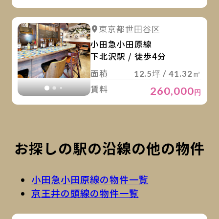
詳
詳細を見る
東京都世田谷区
詳細を見る
小田急小田原線
下北沢駅 / 徒歩4分
面積
12.5坪 / 41.32㎡
賃料
260,000
円
お探しの駅の沿線の他の物件
小田急小田原線の物件一覧
京王井の頭線の物件一覧