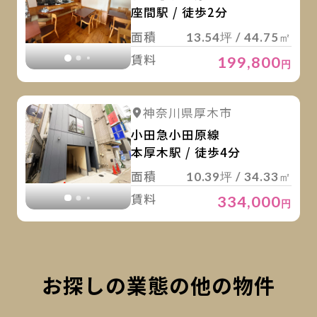
座間駅 / 徒歩2分
面積
13.54坪 / 44.75㎡
賃料
199,800
円
詳
詳細を見る
神奈川県厚木市
詳細を見る
小田急小田原線
本厚木駅 / 徒歩4分
面積
10.39坪 / 34.33㎡
賃料
334,000
円
お探しの業態の他の物件