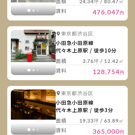
面積
24.34坪 / 80.47㎡
賃料
476,047
円
詳
詳細を見る
東京都渋谷区
詳細を見る
小田急小田原線
代々木上原駅 / 徒歩10分
面積
3.76坪 / 12.42㎡
賃料
128,754
円
詳
詳細を見る
東京都渋谷区
詳細を見る
小田急小田原線
代々木上原駅 / 徒歩3分
面積
19.33坪 / 63.89㎡
賃料
365,000
円