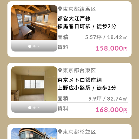
詳
詳細を見る
東京都練馬区
詳細を見る
都営大江戸線
練馬春日町駅 / 徒歩2分
面積
5.57坪 / 18.42㎡
賃料
158,000
円
詳
詳細を見る
東京都台東区
詳細を見る
東京メトロ銀座線
上野広小路駅 / 徒歩2分
面積
9.9坪 / 32.74㎡
賃料
168,000
円
詳
詳細を見る
東京都杉並区
詳細を見る