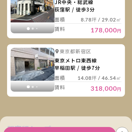
JR中央・総武線
荻窪駅 / 徒歩3分
面積
8.78坪 / 29.02㎡
賃料
178,000
円
詳
詳細を見る
東京都新宿区
詳細を見る
東京メトロ東西線
早稲田駅 / 徒歩7分
面積
14.08坪 / 46.54㎡
賃料
318,000
円
関東版トップ
関西版トップ