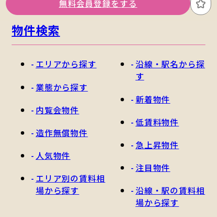
無料会員登録をする
お
物件検索
エリアから探す
沿線・駅名から探
す
業態から探す
新着物件
内覧会物件
低賃料物件
造作無償物件
急上昇物件
人気物件
注目物件
エリア別の賃料相
場から探す
沿線・駅の賃料相
場から探す