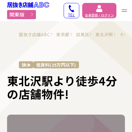
居抜き物件・貸店舗での
関東版
TEL
会員登録・ログイン
居抜き店舗ABC
東京都
目黒区
東北沢駅
その
狭小
低賃料(25万円以下)
東北沢駅より徒歩4分
の店舗物件!