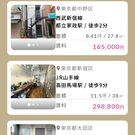
詳
詳細を見る
東京都中野区
詳細を見る
西武新宿線
都立家政駅 / 徒歩2分
面積
8.41坪 / 27.8㎡
賃料
165,000
円
詳
詳細を見る
東京都新宿区
詳細を見る
JR山手線
高田馬場駅 / 徒歩9分
面積
11.5坪 / 38㎡
賃料
298,800
円
詳
詳細を見る
東京都大田区
詳細を見る