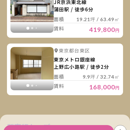
JR京浜東北線
蒲田駅 / 徒歩6分
面積
19.21坪 / 63.49㎡
賃料
419,800
円
詳
詳細を見る
東京都台東区
詳細を見る
東京メトロ銀座線
上野広小路駅 / 徒歩2分
面積
9.9坪 / 32.74㎡
賃料
168,000
円
関東版トップ
関西版トップ