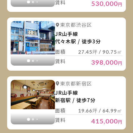
賃料
530,000
円
詳
詳細を見る
東京都渋谷区
詳細を見る
JR山手線
代々木駅 / 徒歩3分
面積
27.45坪 / 90.75㎡
賃料
398,000
円
詳
詳細を見る
東京都新宿区
詳細を見る
JR山手線
新宿駅 / 徒歩7分
面積
19.66坪 / 64.99㎡
賃料
415,000
円