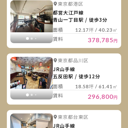
詳
詳細を見る
東京都港区
詳細を見る
都営大江戸線
青山一丁目駅 / 徒歩3分
面積
12.17坪 / 40.23㎡
賃料
378,785
円
詳
詳細を見る
東京都品川区
詳細を見る
JR山手線
五反田駅 / 徒歩12分
面積
18.58坪 / 61.41㎡
賃料
296,800
円
詳
詳細を見る
東京都台東区
詳細を見る
JR山手線