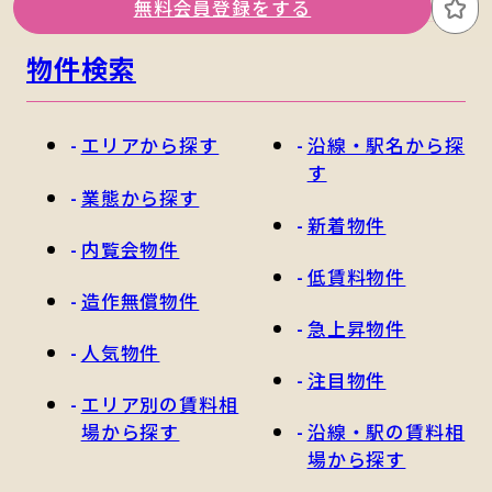
無料会員登録をする
お
物件検索
エリアから探す
沿線・駅名から探
す
業態から探す
新着物件
内覧会物件
低賃料物件
造作無償物件
急上昇物件
人気物件
注目物件
エリア別の賃料相
場から探す
沿線・駅の賃料相
場から探す