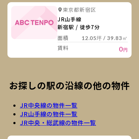
詳
東京都新宿区
JR山手線
新宿駅 / 徒歩7分
面積
12.05坪 / 39.83㎡
賃料
0
円
お探しの駅の沿線の他の物件
JR中央線の物件一覧
JR山手線の物件一覧
JR中央・総武線の物件一覧