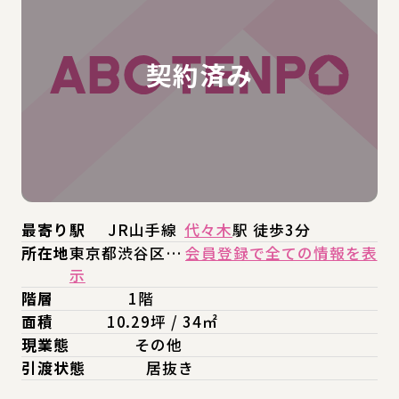
最寄り駅
JR山手線
代々木
駅 徒歩3分
所在地
東京都渋谷区…
会員登録で全ての情報を表
示
階層
1階
面積
10.29坪 / 34㎡
現業態
その他
引渡状態
居抜き