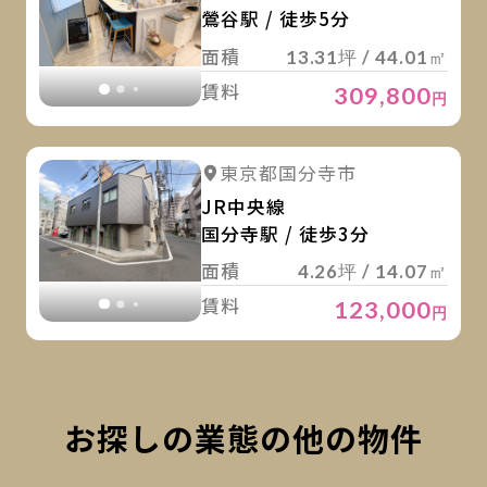
鶯谷駅 / 徒歩5分
面積
13.31坪 / 44.01㎡
賃料
309,800
円
詳
詳細を見る
東京都国分寺市
詳細を見る
JR中央線
国分寺駅 / 徒歩3分
面積
4.26坪 / 14.07㎡
賃料
123,000
円
お探しの業態の他の物件