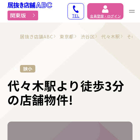
居抜き物件・貸店舗での
関東版
TEL
会員登録・ログイン
居抜き店舗ABC
東京都
渋谷区
代々木駅
その
狭小
代々木駅より徒歩3分
の店舗物件!