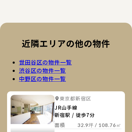
近隣エリアの他の物件
世田谷区の物件一覧
渋谷区の物件一覧
中野区の物件一覧
詳
詳細を見る
東京都新宿区
詳細を見る
JR山手線
新宿駅 / 徒歩7分
面積
32.9坪 / 108.76㎡