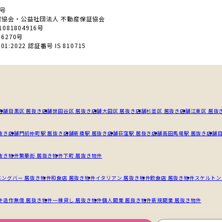
0号
産協会・公益社団法人 不動産保証協会
81804916号
6270号
01:2022 認証番号 IS 810715
店舗
目黒区 居抜き店舗
世田谷区 居抜き店舗
大田区 居抜き店舗
杉並区 居抜き店舗
江東区 居抜
抜き店舗
門前仲町駅 居抜き店舗
新橋駅 居抜き店舗
荻窪駅 居抜き店舗
高田馬場駅 居抜き店舗
抜き物件
繁華街 居抜き物件
下町 居抜き物件
ニングバー 居抜き物件
和食店 居抜き物件
イタリアン 居抜き物件
飲食店 居抜き物件
スケルトン
件
造作無償 居抜き物件
一棟貸し 居抜き物件
個人開業 居抜き物件
新規開業 居抜き物件