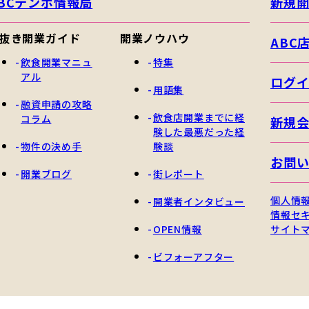
BCテンポ情報局
新規
抜き開業ガイド
開業ノウハウ
ABC
飲食開業マニュ
特集
アル
ログ
用語集
融資申請の攻略
飲食店開業までに経
コラム
新規
験した最悪だった経
物件の決め手
験談
お問
開業ブログ
街レポート
個人情
開業者インタビュー
情報セ
OPEN情報
サイト
ビフォーアフター