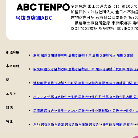
宅建免許 国土交通大臣（1）第1057
加盟団体：公益社団法人 全日本不動
居抜き店舗ABC
古物商許可証 東京都公安委員会 第3010
一級建築士事務所登録 東京都知事 第6
ISO27001認証 認証規格 ISO/IEC 270
都道府県
東京 居抜き店舗
神奈川 居抜き店舗
千葉 居抜き店舗
埼玉 居抜き店舗
市区町村
中央区 居抜き店舗
港区 居抜き店舗
品川区 居抜き店舗
千代田区 居抜き
駅
浜松町駅 居抜き店舗
人形町駅 居抜き店舗
浅草駅 居抜き店舗
蒲田駅 居
エリア
オフィス街 居抜き物件
学生街 居抜き物件
住宅街 居抜き物件
商店街 居
現況
居酒屋 居抜き物件
ラーメン店 居抜き物件
中華料理店 居抜き物件
ダイ
特性
角地 居抜き物件
路面 居抜き物件
個室 居抜き物件
重飲食可能 居抜き物