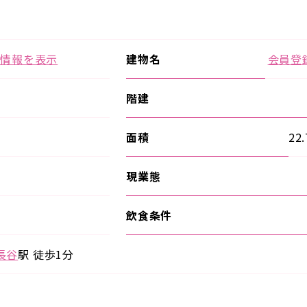
の情報を表示
建物名
会員登
階建
面積
22
現業態
飲食条件
長谷
駅 徒歩1分