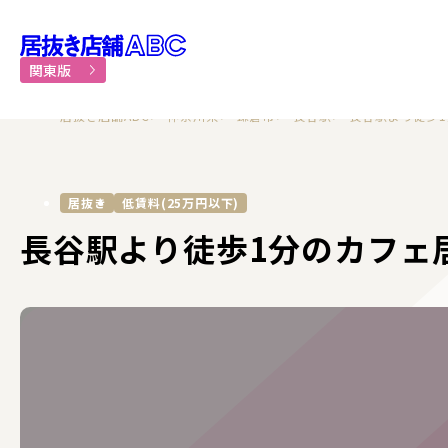
居抜き物件・貸店舗での飲食
関東版
居抜き店舗ABC
神奈川県
鎌倉市
長谷駅
長谷駅より徒歩1
居抜き
低賃料(25万円以下)
長谷駅より徒歩1分のカフェ