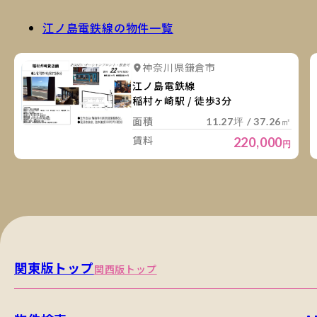
江ノ島電鉄線の物件一覧
詳
詳細を見る
神奈川県鎌倉市
江ノ島電鉄線
稲村ヶ崎駅 / 徒歩3分
面積
11.27坪 / 37.26㎡
賃料
220,000
円
関東版トップ
関西版トップ