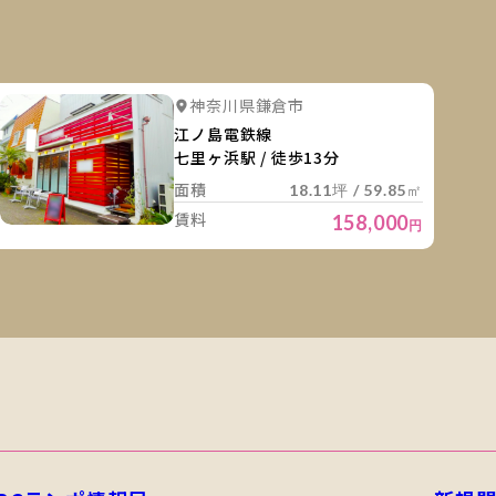
細を見る
詳細を
詳細を見る
神奈川県鎌倉市
江ノ島電鉄線
七里ヶ浜駅 / 徒歩13分
面積
18.11坪 / 59.85㎡
賃料
158,000
円