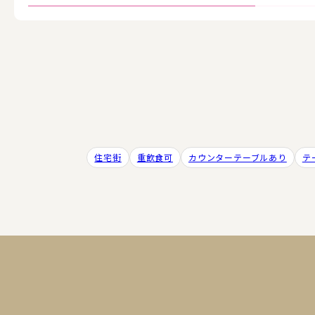
住宅街
重飲食可
カウンターテーブルあり
テ