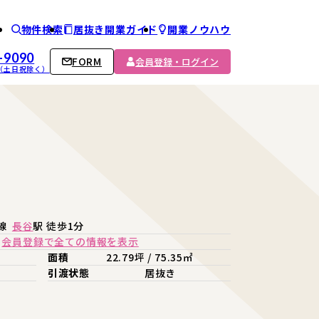
物件検索
居抜き開業ガイド
開業ノウハウ
ム
-9090
FORM
会員登録・ログイン
00 （土日祝除く）
線
長谷
駅 徒歩1分
会員登録で全ての情報を表示
面積
22.79坪 / 75.35㎡
引渡状態
居抜き