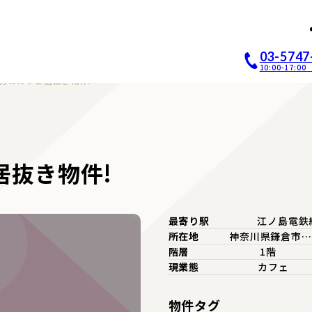
店開業｜居抜き店舗ABCホー
03-5747
10:00-17:
分のカフェ居抜き物件!
居抜き物件!
最寄り駅
江ノ島電鉄
所在地
神奈川県鎌倉市…
階層
1階
現業態
カフェ
物件タグ