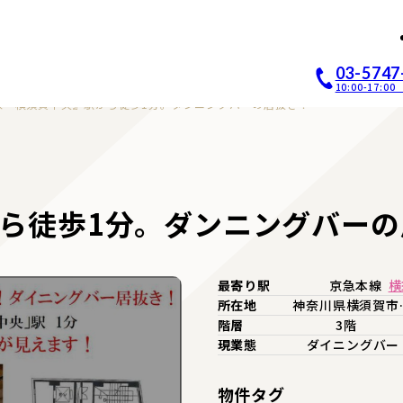
店開業｜居抜き店舗ABCホー
03-5747
10:00-17:
線『横須賀中央』駅から徒歩1分。ダンニングバーの居抜き！
ら徒歩1分。ダンニングバーの
最寄り駅
京急本線
横
所在地
神奈川県横須賀市
階層
3階
現業態
ダイニングバー
物件タグ