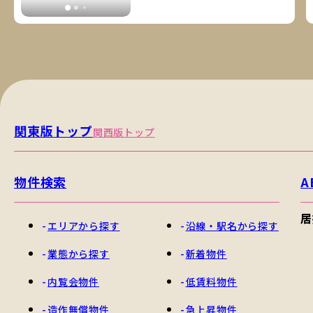
関東版トップ
関西版トップ
物件検索
A
居
エリアから探す
沿線・駅名から探す
業態から探す
新着物件
内覧会物件
低賃料物件
造作無償物件
急上昇物件