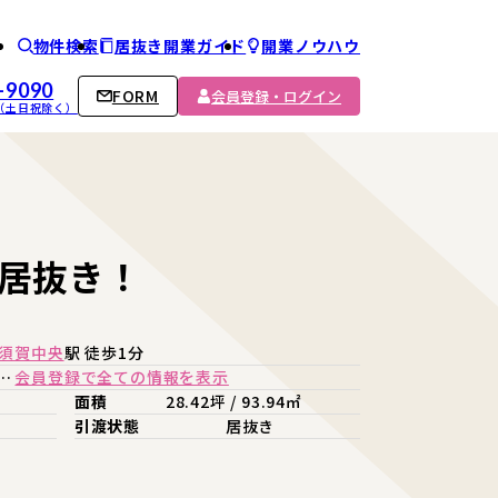
物件検索
居抜き開業ガイド
開業ノウハウ
ム
-9090
FORM
会員登録・ログイン
00 （土日祝除く）
居抜き！
須賀中央
駅 徒歩1分
…
会員登録で全ての情報を表示
面積
28.42坪 / 93.94㎡
引渡状態
居抜き