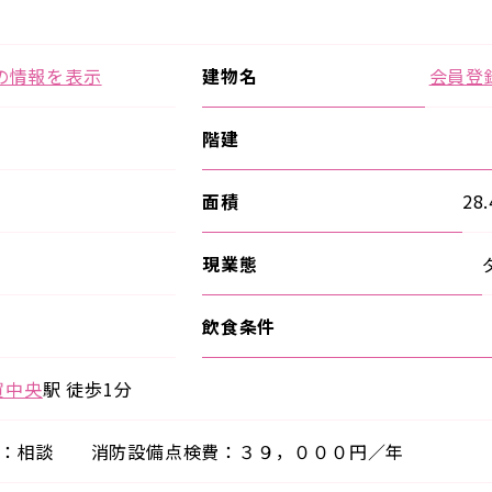
の情報を表示
建物名
会員登
階建
面積
28
現業態
飲食条件
賀中央
駅 徒歩1分
日：相談 消防設備点検費：３９，０００円／年