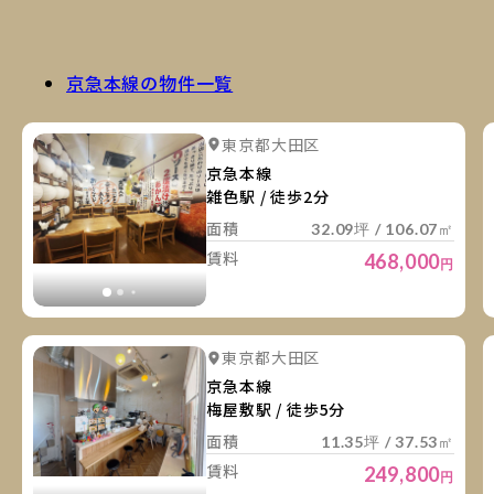
京急本線の物件一覧
詳
詳細を見る
東京都大田区
詳細を見る
京急本線
雑色駅 / 徒歩2分
面積
32.09坪 / 106.07㎡
賃料
468,000
円
詳
詳細を見る
東京都大田区
詳細を見る
京急本線
梅屋敷駅 / 徒歩5分
面積
11.35坪 / 37.53㎡
賃料
249,800
円