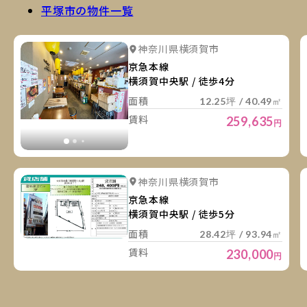
平塚市の物件一覧
詳
詳細を見る
神奈川県横須賀市
詳細を見る
京急本線
横須賀中央駅 / 徒歩4分
面積
12.25坪 / 40.49㎡
賃料
259,635
円
詳
詳細を見る
神奈川県横須賀市
京急本線
横須賀中央駅 / 徒歩5分
面積
28.42坪 / 93.94㎡
賃料
230,000
円