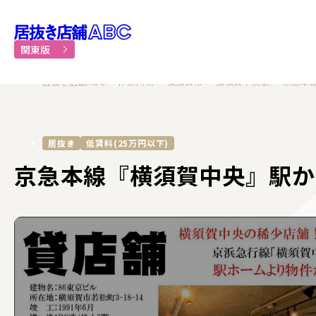
居抜き物件・貸店舗での飲食
関東版
居抜き店舗ABC
神奈川県
横須賀市
横須賀中央駅
京急本
居抜き
低賃料(25万円以下)
京急本線『横須賀中央』駅か