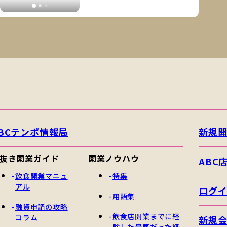
BCテンポ情報局
新規
抜き開業ガイド
開業ノウハウ
ABC
飲食開業マニュ
特集
アル
ログ
用語集
融資申請の攻略
飲食店開業までに経
コラム
新規
験した最悪だった経