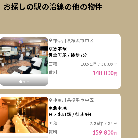
お探しの駅の沿線の他の物件
細を見る
詳細を
詳細を見る
詳細を見る
神奈川県横浜市中区
詳細を見る
詳細を見る
詳細を見
京急本線
黄金町駅 / 徒歩7分
面積
10.91坪 / 36.08㎡
賃料
148,000
円
細を見る
詳細を
詳細を見る
詳細を見る
神奈川県横浜市中区
詳細を見る
詳細を見る
詳細を見
京急本線
日ノ出町駅 / 徒歩6分
面積
7.26坪 / 24㎡
賃料
159,800
円